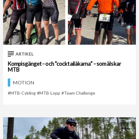
ARTIKEL
Kompisgänget – och ”cocktailåkarna” – som älskar
MTB
MOTION
MTB-Cykling
MTB-Lopp
Team Challenge