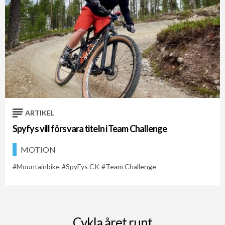
ARTIKEL
Spyfys vill försvara titeln i Team Challenge
MOTION
Mountainbike
SpyFys CK
Team Challenge
Cykla året runt