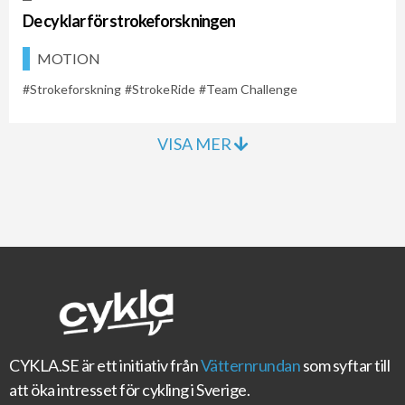
De cyklar för strokeforskningen
MOTION
Strokeforskning
StrokeRide
Team Challenge
VISA MER
CYKLA.SE
är ett initiativ från
Vätternrundan
som syftar till
att öka intresset för cykling i Sverige.