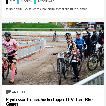
ELIT
MOTION
NYBÖRJARE
Finspångs CA
Team Challenge
Vättern Bike Games
ARTIKEL
Bryntesson tar med Sockertoppen till Vättern Bike
Games