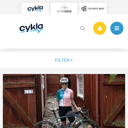
FILTER +
VÄLJ NIVÅ
ELIT
MOTION
NYBÖRJARE
VARDAG
POPULÄRA TAGGAR
SORTERA PÅ
Vätternrundan
Motionslopp
Cykling
Cykelveckan 2025
MTB
Träning
Vättern Bike Games
MTB-Lopp
RENSA FIL