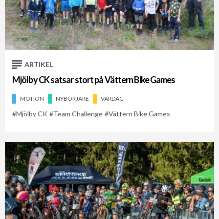
ARTIKEL
Mjölby CK satsar stort på Vättern Bike Games
MOTION
NYBÖRJARE
VARDAG
Mjölby CK
Team Challenge
Vättern Bike Games