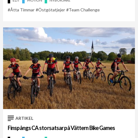
ELIT
MOTION
NYBÖRJARE
Åtta Timmar
Östgötatjejer
Team Challenge
ARTIKEL
Finspångs CA storsatsar på Vättern Bike Games