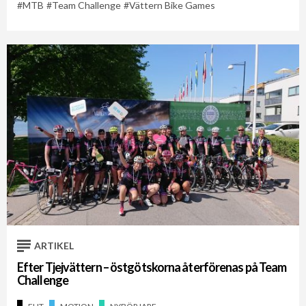
MTB
Team Challenge
Vättern Bike Games
ARTIKEL
Efter Tjejvättern – östgötskorna återförenas på Team
Challenge