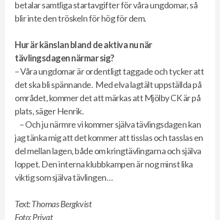
betalar samtliga startavgifter för våra ungdomar, så
blir inte den tröskeln för hög för dem.
Hur är känslan bland de aktiva nu när
tävlingsdagen närmar sig?
– Våra ungdomar är ordentligt taggade och tycker att
det ska bli spännande. Med elva lagtält uppställda på
området, kommer det att märkas att Mjölby CK är på
plats, säger Henrik.
– Och ju närmre vi kommer själva tävlingsdagen kan
jag tänka mig att det kommer att tisslas och tasslas en
del mellan lagen, både om kringtävlingarna och själva
loppet. Den interna klubbkampen är nog minst lika
viktig som själva tävlingen…
Text: Thomas Bergkvist
Foto: Privat