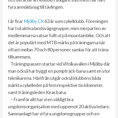
fyra anmälda lag till tävlingen.
I år firar
Mjölby CK
63 år som cykelklubb. Föreningen
har två aktiva landsvägsgrupper, men merparten av
medlemmarna satsar fullt ut på mountainbike. Och att
det är populärt med MTB märks på träningarna när
oftast mellan 70 och 80 personer samlas för att träna
tillsammans.
Träningspassen startar vid Vifolkavallen i Mjölby där
man också har byggt en pumptrack-bana samt en stor
teknikarena. Härifrån utgår också klubbens båda
märkta cykelleder på fem respektive tio kilometer,
samt träningsleden Keas bana.
– Framför allt har vi en väldigt bra
ungdomsorganisation med uppemot 20 aktiva ledare.
Sammanlagt har vi fyra ungdomsgrupper och en