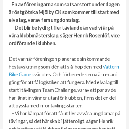
En av föreningarna som satsar stort under dagen
är östgötska Mjölby CK som kommer till start med
elva lag, varav fem ungdomslag.
– Det blir betydligt fler tävlande än vad vi är på
våra klubbmästerskap, säger Henrik Rosenlöf, vice
ordförande i klubben.
Det var när föreningen planerade sin kommande
höstavslutning som idén att slå ihop den med
Vättern
Bike Games
väcktes. Och förberedelserna är redan i
gång för att få logistiken att fungera. Med elva lag till
start i tävlingen Team Challenge, varav ett par av de
har lånat in vänner utanför klubben, finns det en del
att pyssla med inför tävlingsstarten.
– Vi har kämpat för att få ut fler av våra ungdomar på
tävlingar, så det här ska bli jätteroligt, säger Henrik
och berättar att klubben tidigare som mest har haft