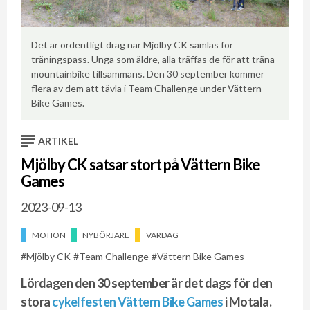
Det är ordentligt drag när Mjölby CK samlas för
träningspass. Unga som äldre, alla träffas de för att träna
er
He
mountainbike tillsammans. Den 30 september kommer
en
flera av dem att tävla i Team Challenge under Vättern
mo
Bike Games.
ARTIKEL
Mjölby CK satsar stort på Vättern Bike
Games
2023-09-13
MOTION
NYBÖRJARE
VARDAG
Mjölby CK
Team Challenge
Vättern Bike Games
Lördagen den 30 september är det dags för den
stora
cykelfesten Vättern Bike Games
i Motala.