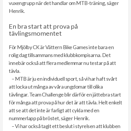
vuxengrupp när det handlar om MTB-träning, säger
Henrik.
En bra start att prova på
tävlingsmomentet
För Mjölby CK är Vättern Bike Games inte bara en
rolig dag tillsammans med klubbkompisarna. Det
innebär också att flera medlemmar nu testar på att
tävla.
– MTB är ju en individuell sport, så vi har haft svårt
att locka ut många av våra ungdomar till olika
tävlingar. Team Challenge blir därför en jättebra start
för många att prova på hur det är att tävla. Helt enkelt
att se att det inte är farligt att cykla med en
nummerlapp på bröstet, säger Henrik.
– Vi har också tagit ett beslut i styrelsen att klubben