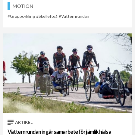
MOTION
Gruppcykling
Skellefteå
Vätternrundan
ARTIKEL
Vätternrundan ingår samarbete för jämlik hälsa