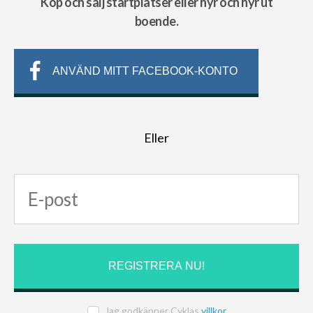
Köp och sälj startplatser eller hyr och hyr ut
boende.
ANVÄND MITT FACEBOOK-KONTO
Eller
Jag godkänner Cyklas
villkor