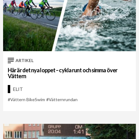
ARTIKEL
Här är det nya loppet – cykla runt och simma över
Vättern
ELIT
Vättern BikeSwim
Vätternrundan