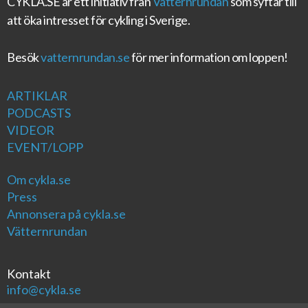
CYKLA.SE
är ett initiativ från
Vätternrundan
som syftar till
att öka intresset för cykling i Sverige.
Besök
vatternrundan.se
för mer information om loppen!
ARTIKLAR
PODCASTS
VIDEOR
EVENT/LOPP
Om cykla.se
Press
Annonsera på cykla.se
Vätternrundan
Kontakt
info@cykla.se