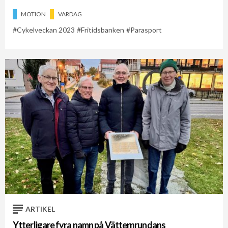
MOTION
VARDAG
Cykelveckan 2023
Fritidsbanken
Parasport
ARTIKEL
Ytterligare fyra namn på Vätternrundans