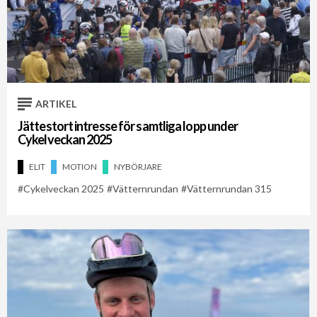
ARTIKEL
Jättestort intresse för samtliga lopp under
Cykelveckan 2025
ELIT
MOTION
NYBÖRJARE
Cykelveckan 2025
Vätternrundan
Vätternrundan 315