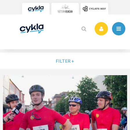
FILTER +
VÄLJ NIVÅ
ELIT
MOTION
NYBÖRJARE
VARDAG
POPULÄRA TAGGAR
SORTERA PÅ
Vätternrundan
Motionslopp
Cykling
Cykelveckan 2025
MTB
Träning
Vättern Bike Games
MTB-Lopp
RENSA FIL