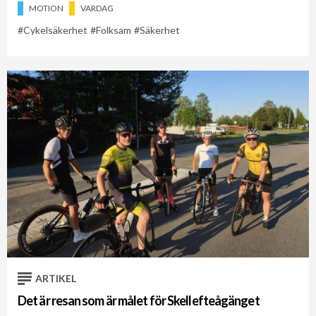
MOTION
VARDAG
Cykelsäkerhet
Folksam
Säkerhet
ARTIKEL
Det är resan som är målet för Skellefteågänget