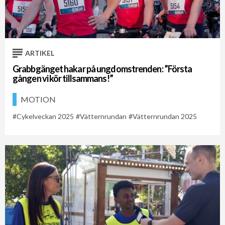
Cykelveckan 2021
Cykelveckan 2026
ARTIKEL
Grabbgänget hakar på ungdomstrenden: ”Första
gången vi kör tillsammans!”
MOTION
Cykelveckan 2025
Vätternrundan
Vätternrundan 2025