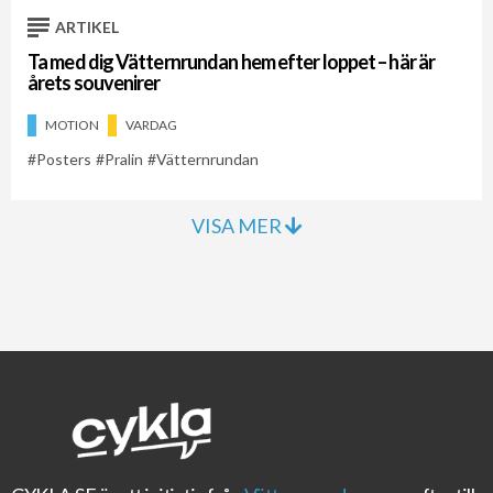
ARTIKEL
Ta med dig Vätternrundan hem efter loppet – här är
årets souvenirer
MOTION
VARDAG
Posters
Pralin
Vätternrundan
VISA MER