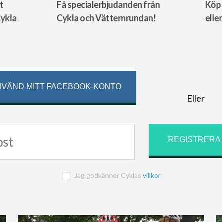
t
Få specialerbjudanden från
Köp 
Cykla
Cykla och Vätternrundan!
elle
VÄND MITT FACEBOOK-KONTO
Eller
Jag godkänner Cyklas
villkor