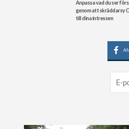
Anpassa vad du ser förs
genom att skräddarsy 
till dina intressen
AN