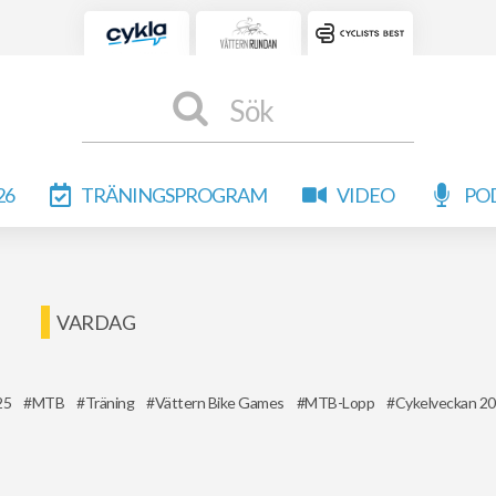
Sök
26
TRÄNINGSPROGRAM
VIDEO
PO
VARDAG
25
MTB
Träning
Vättern Bike Games
MTB-Lopp
Cykelveckan 2