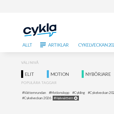
ALLT
ARTIKLAR
CYKELVECKAN 20
VÄLJ NIVÅ
ELIT
MOTION
NYBÖRJARE
POPULÄRA TAGGAR
Vätternrundan
Motionslopp
Cykling
Cykelveckan 20
Cykelveckan 2026
Halvvättern