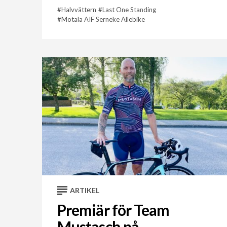
Halvvättern
Last One Standing
Motala AIF Serneke Allebike
ARTIKEL
Premiär för Team
Mustasch på