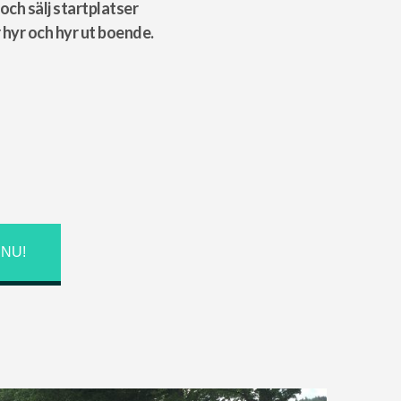
och sälj startplatser
r hyr och hyr ut boende.