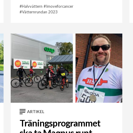
Halvvättern
Imoveforcancer
Vätternrundan 2023
ARTIKEL
Träningsprogrammet
ska ta Magnus runt