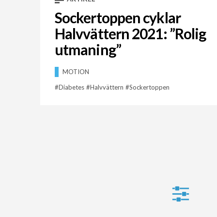
Sockertoppen cyklar
Halvvättern 2021: ”Rolig
utmaning”
MOTION
Diabetes
Halvvättern
Sockertoppen