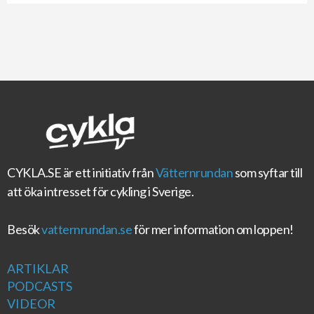
CYKLA.SE
är ett initiativ från
Vätternrundan
som syftar till
att öka intresset för cykling i Sverige.
Besök
vatternrundan.se
för mer information om loppen!
ARTIKLAR
PODCASTS
VIDEOR