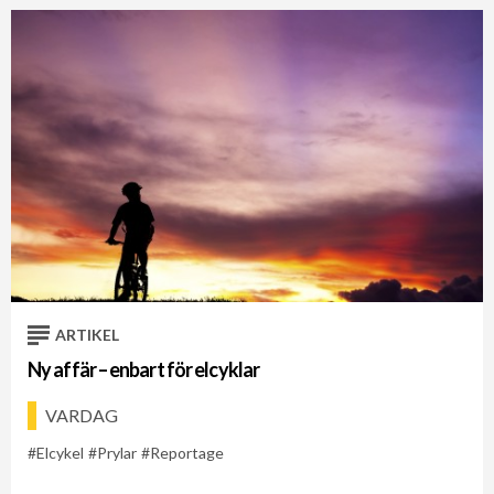
ARTIKEL
Ny affär – enbart för elcyklar
VARDAG
Elcykel
Prylar
Reportage