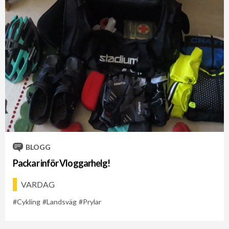
BLOGG
Packar inför Vloggarhelg!
VARDAG
Cykling
Landsväg
Prylar