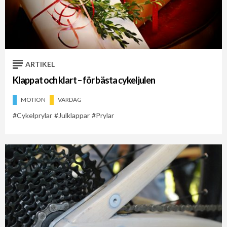
ARTIKEL
Klappat och klart – för bästa cykeljulen
MOTION
VARDAG
Cykelprylar
Julklappar
Prylar