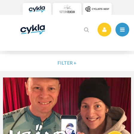
FILTER +
VÄLJ NIVÅ
ELIT
MOTION
NYBÖRJARE
VARDAG
POPULÄRA TAGGAR
SORTERA PÅ
Vätternrundan
Motionslopp
Cykling
Cykelveckan 2025
MTB
Träning
Vättern Bike Games
MTB-Lopp
RENSA FIL