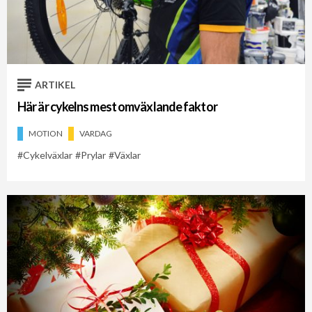
ARTIKEL
Här är cykelns mest omväxlande faktor
MOTION
VARDAG
Cykelväxlar
Prylar
Växlar