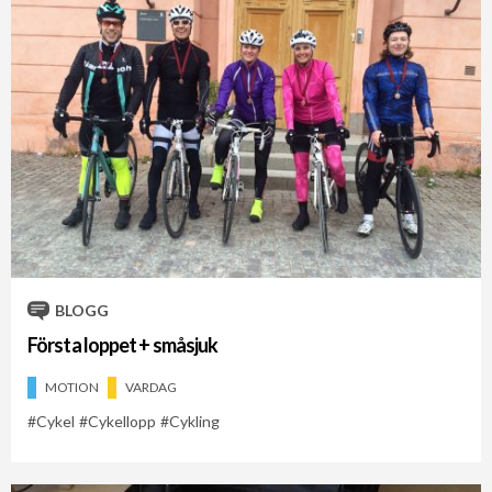
BLOGG
Första loppet + småsjuk
MOTION
VARDAG
Cykel
Cykellopp
Cykling