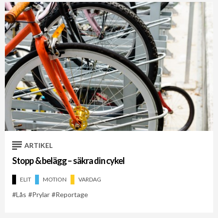
ARTIKEL
Stopp & belägg – säkra din cykel
ELIT
MOTION
VARDAG
Lås
Prylar
Reportage