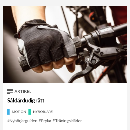
ARTIKEL
Så klär du dig rätt
MOTION
NYBÖRJARE
Nybörjarguiden
Prylar
Träningskläder