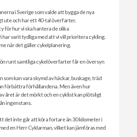
erna i Sverige som valde att bygga de nya
t ute och har ett 40-tal överfarter.
cy för hur vi ska hantera de olika
ar varit tydliga med att vi vill prioritera cykling.
mme när det gäller cykelplanering.
jön runt samtliga cykelöverfarter får en översyn
en som kan vara skymd av häckar, buskage, träd
 kan förbättra förhållandena. Men även hur
av året är det mörkt och en cyklist kan plötsligt
rån ingenstans.
t det inte går att köra fortare än 30 kilometer i
med en Herr Cyklarman, vilket kan jämföras med