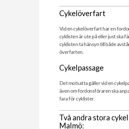
Cykelöverfart
Vid en cykelöverfart har en fordo
cyklisten är ute på eller just ska 
cyklisten ta hänsyn till både avs
överfarten.
Cykelpassage
Det motsatta gäller vid en cykelpa
även om fordonsföraren ska anpas
fara för cyklister.
Två andra stora cykel
Malmö: