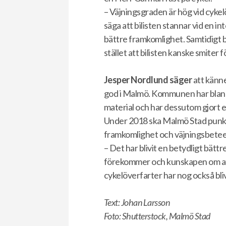
– Väjningsgraden är hög vid cykelöv
säga att bilisten stannar vid en i
bättre framkomlighet. Samtidigt be
stället att bilisten kanske smiter
Jesper Nordlund säger
att känne
god i Malmö. Kommunen har bland 
material och har dessutom gjort 
Under 2018 ska Malmö Stad punktm
framkomlighet och väjningsbete
– Det har blivit en betydligt bätt
förekommer och kunskapen om att 
cykelöverfarter har nog också bliv
Text: Johan Larsson
Foto: Shutterstock, Malmö Stad