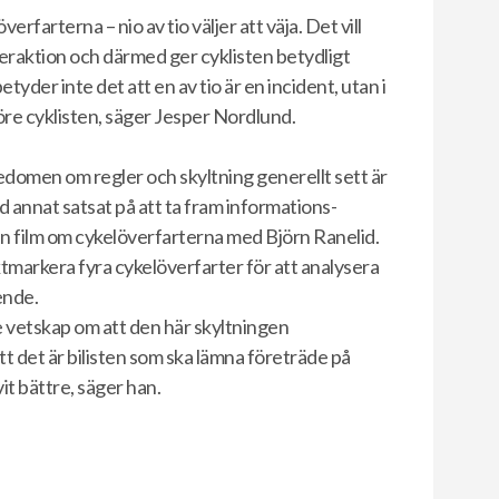
erfarterna – nio av tio väljer att väja. Det vill
nteraktion och därmed ger cyklisten betydligt
tyder inte det att en av tio är en incident, utan i
 före cyklisten, säger Jesper Nordlund.
domen om regler och skyltning generellt sett är
annat satsat på att ta fram informations-
en film om cykelöverfarterna med Björn Ranelid.
arkera fyra cykelöverfarter för att analysera
ende.
re vetskap om att den här skyltningen
det är bilisten som ska lämna företräde på
it bättre, säger han.