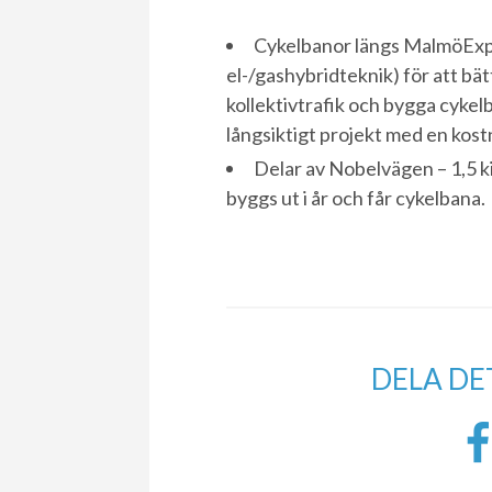
Cykelbanor längs MalmöExpr
el-/gashybridteknik) för att b
kollektivtrafik och bygga cyke
långsiktigt projekt med en kostn
Delar av Nobelvägen – 1,5 k
byggs ut i år och får cykelbana.
DELA DE