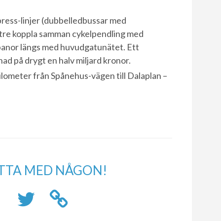
ess-linjer (dubbelledbussar med
ättre koppla samman cykelpendling med
lbanor längs med huvudgatunätet. Ett
ad på drygt en halv miljard kronor.
ilometer från Spånehus-vägen till Dalaplan –
TTA MED NÅGON!