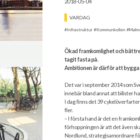
2018-05-04
VARDAG
Infrastruktur
Kommunkollen
Malm
Ökad framkomlighet och bättre 
tagit fasta på.
Ambitionen är därför att bygga 
Det var i september 2014 som Sver
innebär bland annat att bilister ha
I dag finns det 39 cykelöverfarter
fler.
– I första hand är det en framkom
förhoppningen är att det även ska 
Nordlund, strategisamordnare för