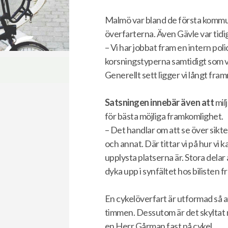
Malmö var bland de första kommun
överfarterna. Även Gävle var tidig
– Vi har jobbat fram en intern poli
korsningstyperna samtidigt som vi h
Generellt sett ligger vi långt fra
Satsningen innebär även
att
mil
för bästa möjliga framkomlighet.
– Det handlar om att se över sikt
och annat. Där tittar vi på hur vi
upplysta platserna är. Stora delar 
dyka upp i synfältet hos bilisten f
En cykelöverfart är utformad så at
timmen. Dessutom är det skyltat 
en Herr Gårman fast på cykel.