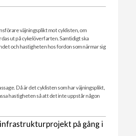
nsförare väjningsplikt mot cyklisten, om
färdas ut på cykelöverfarten. Samtidigt ska
tåndet och hastigheten hos fordon som närmar sig
ssage. Då är det cyklisten som har väjningsplikt,
sa hastigheten så att det inte uppstår någon
infrastrukturprojekt på gång i