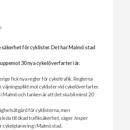
ö
säkerhet för cyklister. Det har Malmö stad
uppemot 30 nya cykelöverfarter i år.
ige fick nya regler för cykeltrafik. Reglerna
r väjningsplikt mot cyklister vid cykelöverfarter.
 i Malmö och tanken är att det ska bli minst 20
lighetsåtgärd för cyklisterna, men
leda till ökad trafiksäkerhet, säger Jesper
 cykelplanering i Malmö stad.