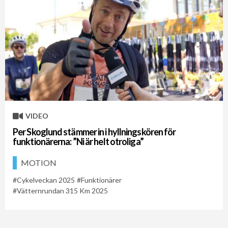
VIDEO
Per Skoglund stämmer in i hyllningskören för
funktionärerna: ”Ni är helt otroliga”
MOTION
Cykelveckan 2025
Funktionärer
Vätternrundan 315 Km 2025