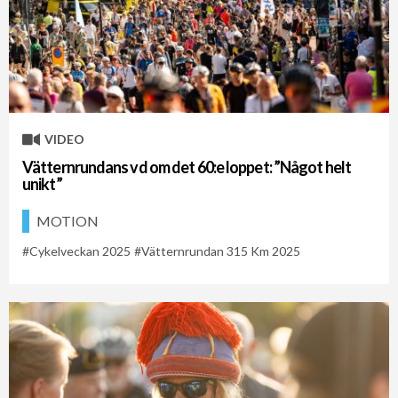
VIDEO
Vätternrundans vd om det 60:e loppet: ”Något helt
unikt”
MOTION
Cykelveckan 2025
Vätternrundan 315 Km 2025