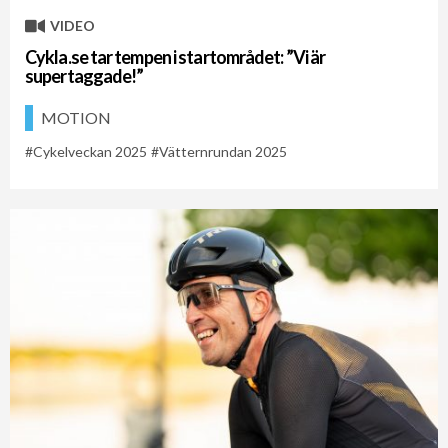
VIDEO
Cykla.se tar tempen i startområdet: ”Vi är
supertaggade!”
MOTION
Cykelveckan 2025
Vätternrundan 2025