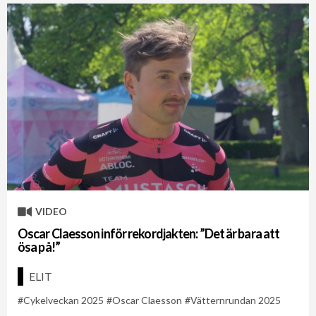
VIDEO
Oscar Claesson inför rekordjakten: ”Det är bara att
ösa på!”
ELIT
Cykelveckan 2025
Oscar Claesson
Vätternrundan 2025