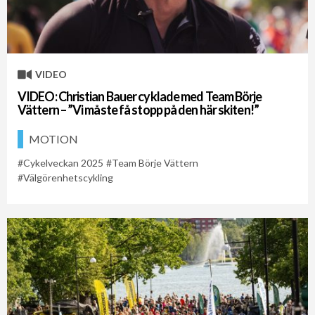
Vätternrundan
How-To-Filmer
Vätternrundan 315 Km 2026
Vätternrundan 300 Km 2018
VIDEO
VIDEO: Christian Bauer cyklade med Team Börje
Vättern – ”Vi måste få stopp på den här skiten!”
MOTION
Cykelveckan 2025
Team Börje Vättern
Välgörenhetscykling