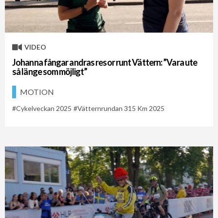
VIDEO
Johanna fångar andras resor runt Vättern: ”Vara ute
så länge som möjligt”
MOTION
Cykelveckan 2025
Vätternrundan 315 Km 2025