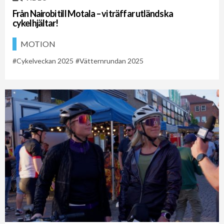
Från Nairobi till Motala – vi träffar utländska
cykelhjältar!
MOTION
Cykelveckan 2025
Vätternrundan 2025