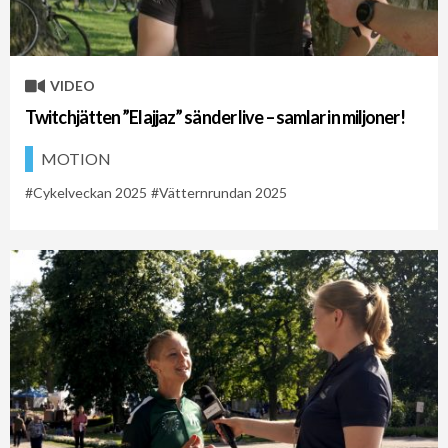
VIDEO
Twitchjätten ”Elajjaz” sänder live – samlar in miljoner!
MOTION
Cykelveckan 2025
Vätternrundan 2025