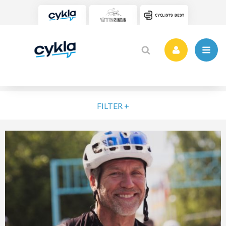
FILTER +
VÄLJ NIVÅ
ELIT
MOTION
NYBÖRJARE
VARDAG
POPULÄRA TAGGAR
SORTERA PÅ
Cykelveckan 2025
Cykelveckan 2026
Cykelveckan 2021
Cykelveckan 2019
Vätternrundan 2016
Cykelveckan 2023
RENSA FIL