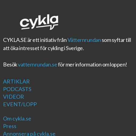
CYKLA.SE
är ett initiativ från
Vätternrundan
som syftar till
att öka intresset för cykling i Sverige.
Besök
vatternrundan.se
för mer information om loppen!
ARTIKLAR
PODCASTS
VIDEOR
EVENT/LOPP
Om cykla.se
Press
Annonsera på cykla.se