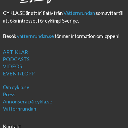
CYKLA.SE
är ett initiativ från
Vätternrundan
som syftar till
att öka intresset för cykling i Sverige.
Besök
vatternrundan.se
för mer information om loppen!
ARTIKLAR
PODCASTS
VIDEOR
EVENT/LOPP
Om cykla.se
Press
Annonsera på cykla.se
Vätternrundan
Kontakt