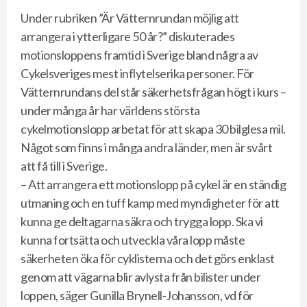
Under rubriken ”Är Vätternrundan möjlig att
arrangera i ytterligare 50 år?” diskuterades
motionsloppens framtid i Sverige bland några av
Cykelsveriges mest inflytelserika personer. För
Vätternrundans del står säkerhetsfrågan högt i kurs –
under många år har världens största
cykelmotionslopp arbetat för att skapa 30 bilglesa mil.
Något som finns i många andra länder, men är svårt
att få till i Sverige.
– Att arrangera ett motionslopp på cykel är en ständig
utmaning och en tuff kamp med myndigheter för att
kunna ge deltagarna säkra och trygga lopp. Ska vi
kunna fortsätta och utveckla våra lopp måste
säkerheten öka för cyklisterna och det görs enklast
genom att vägarna blir avlysta från bilister under
loppen, säger Gunilla Brynell-Johansson, vd för