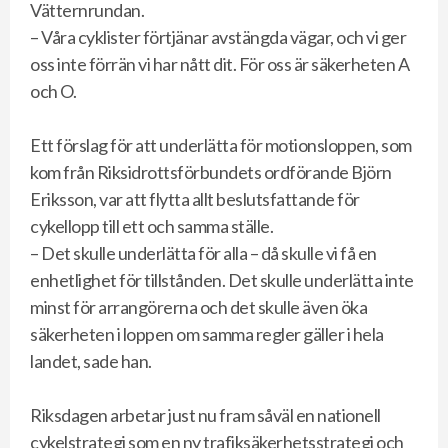
Vätternrundan.
– Våra cyklister förtjänar avstängda vägar, och vi ger
oss inte förrän vi har nått dit. För oss är säkerheten A
och O.
Ett förslag för att underlätta för motionsloppen, som
kom från Riksidrottsförbundets ordförande Björn
Eriksson, var att flytta allt beslutsfattande för
cykellopp till ett och samma ställe.
– Det skulle underlätta för alla – då skulle vi få en
enhetlighet för tillstånden. Det skulle underlätta inte
minst för arrangörerna och det skulle även öka
säkerheten i loppen om samma regler gäller i hela
landet, sade han.
Riksdagen arbetar just nu fram såväl en nationell
cykelstrategi som en ny trafiksäkerhetsstrategi och