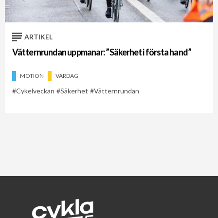
ARTIKEL
Vätternrundan uppmanar: ”Säkerhet i första hand”
MOTION
VARDAG
Cykelveckan
Säkerhet
Vätternrundan