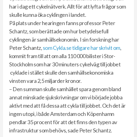
har i dag ett cykelnätverk. Allt för att lyfta frågor som
skulle kunna öka cyklingen i landet.
På plats under hearingen fanns professor Peter
Schantz, som berättade om hur betydelsefull
cyklingen är samhällsekonomin. I sin forskning har
Peter Schantz,
som Cykla.se tidigare har skrivit om
,
kommit fram till att om alla 110 000 bilister i Stor-
Stockholm som har 30 minuters cykelväg till jobbet
cyklade i stället skulle den samhällsekonomiska
vinsten vara 2,5 miljarder kronor.
– Den summan skulle samhället spara genom bland
annat minskade sjukskrivningar om vi började jobba
aktivt med att få dessa att cykla till jobbet. Och det är
ingen utopi, i både Amsterdam och Köpenhamn
pendlar 35 procent för att det finns den typen av
infrastruktur som behövs, sade Peter Schantz.