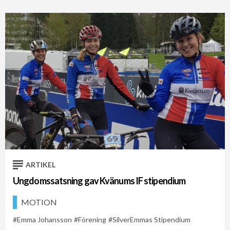
ARTIKEL
Ungdomssatsning gav Kvänums IF stipendium
MOTION
Emma Johansson
Förening
SilverEmmas Stipendium