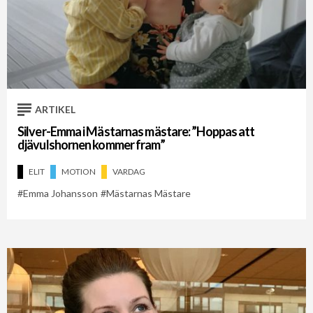
ARTIKEL
Silver-Emma i Mästarnas mästare: ”Hoppas att
djävulshornen kommer fram”
ELIT
MOTION
VARDAG
Emma Johansson
Mästarnas Mästare