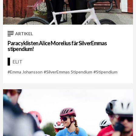
ARTIKEL
Paracyklisten Alice Morelius får SilverEmmas
stipendium!
ELIT
Emma Johansson
SilverEmmas Stipendium
Stipendium