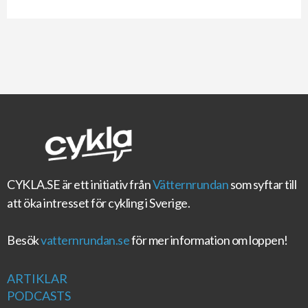
CYKLA.SE
är ett initiativ från
Vätternrundan
som syftar till
att öka intresset för cykling i Sverige.
Besök
vatternrundan.se
för mer information om loppen!
ARTIKLAR
PODCASTS