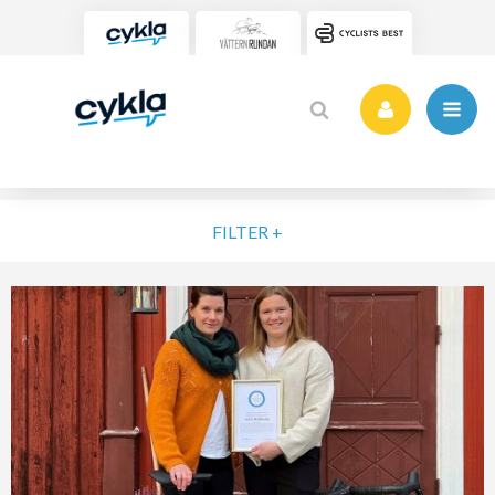
FILTER +
VÄLJ NIVÅ
ELIT
MOTION
NYBÖRJARE
VARDAG
POPULÄRA TAGGAR
SORTERA PÅ
Vätternrundan
Motionslopp
Cykling
Cykelveckan 2025
MTB
Träning
Vättern Bike Games
MTB-Lopp
RENSA FIL