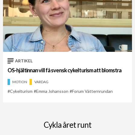
ARTIKEL
OS-hjältinnan vill få svensk cykelturism att blomstra
MOTION
VARDAG
Cykelturism
Emma Johansson
Forum Vätternrundan
Cykla året runt