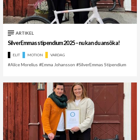
Cykelveckan 2021
Cykelveckan 2026
Emma Johansson
ARTIKEL
SilverEmmas stipendium 2025 – nu kan du ansöka!
ELIT
MOTION
VARDAG
Alice Morelius
Emma Johansson
SilverEmmas Stipendium