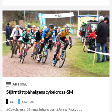
ARTIKEL
Stjärntätt på helgens cykelcross-SM
ELIT
MOTION
Cykelcross
Emma Johansson
Jenny Rissveds