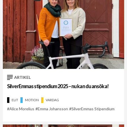
ARTIKEL
SilverEmmas stipendium 2025 – nu kan du ansöka!
ELIT
MOTION
VARDAG
Alice Morelius
Emma Johansson
SilverEmmas Stipendium