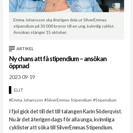
Ta
Emma Johansson ska återigen dela ut SilverEmmas
de
stipendium på 30 000 kronor till en ung, kvinnlig cyklist.
Ansökan stänger 15 oktober.
ARTIKEL
Ny chans att få stipendium – ansökan
öppnad
2023-09-19
ELIT
Emma Johansson
SilverEmmas Stipendium
Stipendium
I fjol gick det till det till talangen Karin Söderqvist.
Nu är det återigen dags för alla unga, kvinnliga
cyklister att söka till SilverEmmas Stipendium.