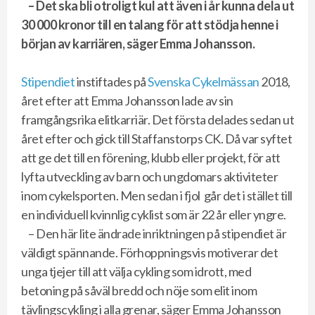
– Det ska bli otroligt kul att även i år kunna dela ut
30 000 kronor till en talang för att stödja henne i
början av karriären, säger Emma Johansson.
Stipendiet
instiftades på
Svenska Cykelmässan
2018,
året efter att Emma Johansson lade av sin
framgångsrika elitkarriär. Det första delades sedan ut
året efter och gick till Staffanstorps CK. Då var syftet
att ge det till en förening, klubb eller projekt, för att
lyfta utveckling av barn och ungdomars aktiviteter
inom cykelsporten. Men sedan i fjol går det i stället till
en individuell kvinnlig cyklist som är 22 år eller yngre.
– Den här lite ändrade inriktningen på stipendiet är
väldigt spännande. Förhoppningsvis motiverar det
unga tjejer till att välja cykling som idrott, med
betoning på såväl bredd och nöje som elit inom
tävlingscykling i alla grenar, säger Emma Johansson