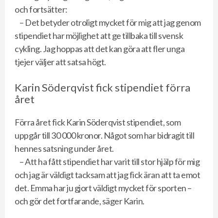
och fortsätter:
– Det betyder otroligt mycket för mig att jag genom
stipendiet har möjlighet att ge tillbaka till svensk
cykling. Jag hoppas att det kan göra att fler unga
tjejer väljer att satsa högt.
Karin Söderqvist fick stipendiet förra
året
Förra året fick Karin Söderqvist stipendiet, som
uppgår till 30 000 kronor. Något som har bidragit till
hennes satsning under året.
– Att ha fått stipendiet har varit till stor hjälp för mig
och jag är väldigt tacksam att jag fick äran att ta emot
det. Emma har ju gjort väldigt mycket för sporten –
och gör det fortfarande, säger Karin.