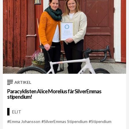
ARTIKEL
Paracyklisten Alice Morelius får SilverEmmas
stipendium!
ELIT
Emma Johansson
SilverEmmas Stipendium
Stipendium