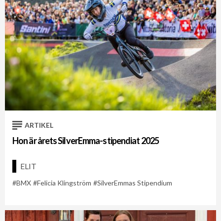
ARTIKEL
Hon är årets SilverEmma-stipendiat 2025
ELIT
BMX
Felicia Klingström
SilverEmmas Stipendium