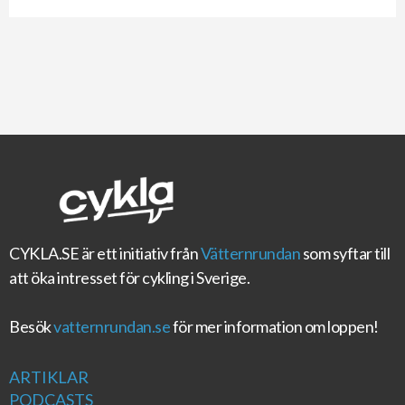
CYKLA.SE
är ett initiativ från
Vätternrundan
som syftar till
att öka intresset för cykling i Sverige.
Besök
vatternrundan.se
för mer information om loppen!
ARTIKLAR
PODCASTS