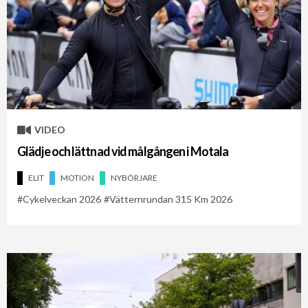
VIDEO
Glädje och lättnad vid målgången i Motala
ELIT
MOTION
NYBÖRJARE
Cykelveckan 2026
Vätternrundan 315 Km 2026