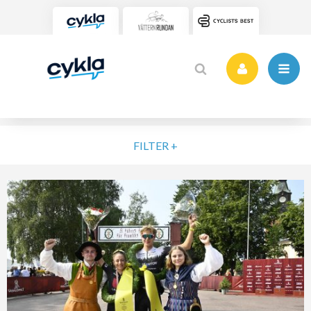
FILTER +
VÄLJ NIVÅ
ELIT
MOTION
NYBÖRJARE
VARDAG
POPULÄRA TAGGAR
SORTERA PÅ
RENSA FILTER