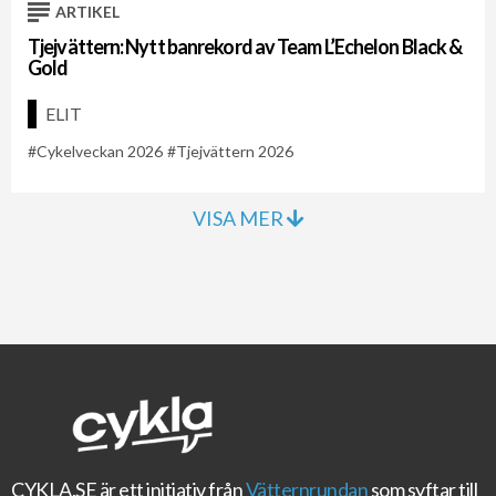
ARTIKEL
Tjejvättern: Nytt banrekord av Team L’Echelon Black &
Gold
ELIT
Cykelveckan 2026
Tjejvättern 2026
VISA MER
CYKLA.SE
är ett initiativ från
Vätternrundan
som syftar till