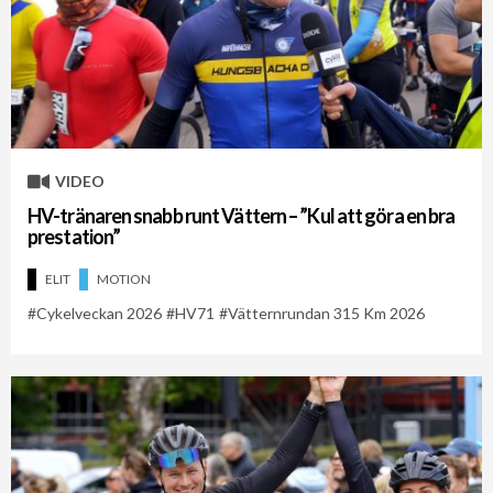
VIDEO
HV-tränaren snabb runt Vättern – ”Kul att göra en bra
prestation”
ELIT
MOTION
Cykelveckan 2026
HV71
Vätternrundan 315 Km 2026