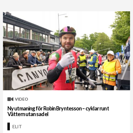
VIDEO
Ny utmaning för Robin Bryntesson – cyklar runt
Vättern utan sadel
ELIT