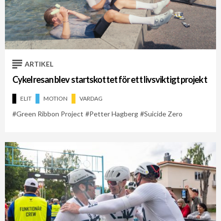
ARTIKEL
Cykelresan blev startskottet för ett livsviktigt projekt
ELIT
MOTION
VARDAG
Green Ribbon Project
Petter Hagberg
Suicide Zero