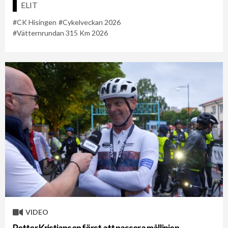
ELIT
CK Hisingen
Cykelveckan 2026
Vätternrundan 315 Km 2026
VIDEO
Petter Kristiansen först att passera mållinjen