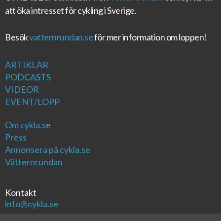
att öka intresset för cykling i Sverige.
Besök
vatternrundan.se
för mer information om loppen!
ARTIKLAR
PODCASTS
VIDEOR
EVENT/LOPP
Om cykla.se
Press
Annonsera på cykla.se
Vätternrundan
Kontakt
info@cykla.se