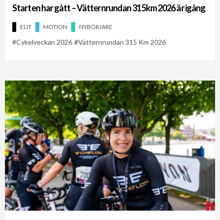
Starten har gått – Vätternrundan 315km 2026 är igång
ELIT
MOTION
NYBÖRJARE
Cykelveckan 2026
Vätternrundan 315 Km 2026