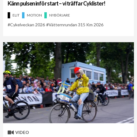
Känn pulsen inför start – vi träffar Cyklister!
ELIT
MOTION
NYBÖRJARE
Cykelveckan 2026
Vätternrundan 315 Km 2026
VIDEO