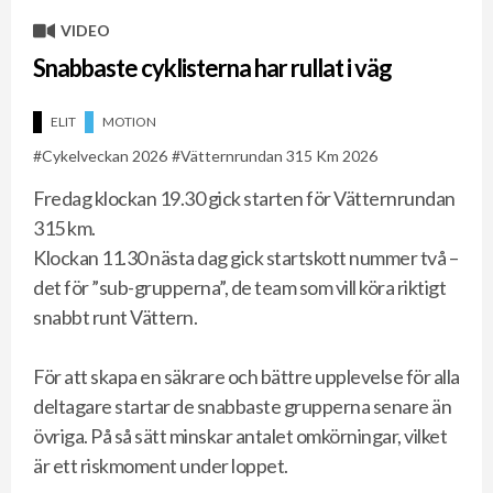
VIDEO
Snabbaste cyklisterna har rullat i väg
ELIT
MOTION
Cykelveckan 2026
Vätternrundan 315 Km 2026
Fredag klockan 19.30 gick starten för Vätternrundan
315 km.
Klockan 11.30 nästa dag gick startskott nummer två –
det för ”sub-grupperna”, de team som vill köra riktigt
snabbt runt Vättern.
För att skapa en säkrare och bättre upplevelse för alla
deltagare startar de snabbaste grupperna senare än
övriga. På så sätt minskar antalet omkörningar, vilket
är ett riskmoment under loppet.