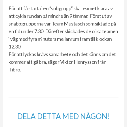
För att få starta i en ”subgrupp” ska teamet klara av
att cykla rundan på mindre än 9 timmar. Först ut av
snabbgrupperna var Team Mustasch som siktade på
en tid under 7.30. Därefter skickades de olika teamen
i väg med fyra minuters mellanrum fram till klockan
12.30.
För att lyckas krävs samarbete och det känns om det
kommer att gå bra, säger Viktor Henrysson från
Tibro.
DELA DETTA MED NÅGON!