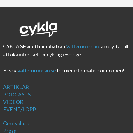
CYKLA.SE
är ett initiativ från
Vätternrundan
som syftar till
att öka intresset för cykling i Sverige.
Besök
vatternrundan.se
för mer information om loppen!
ARTIKLAR
PODCASTS
VIDEOR
EVENT/LOPP
Om cykla.se
Press