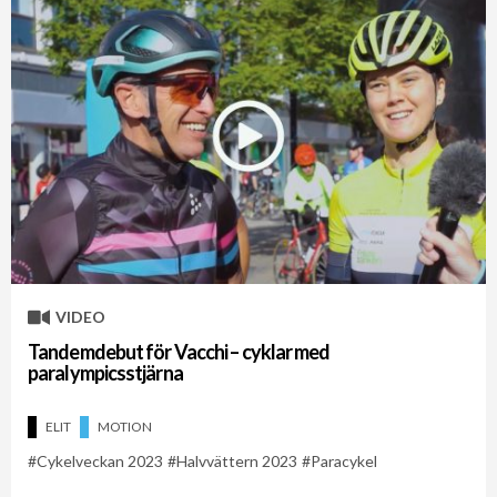
VIDEO
Tandemdebut för Vacchi – cyklar med
paralympicsstjärna
ELIT
MOTION
Cykelveckan 2023
Halvvättern 2023
Paracykel