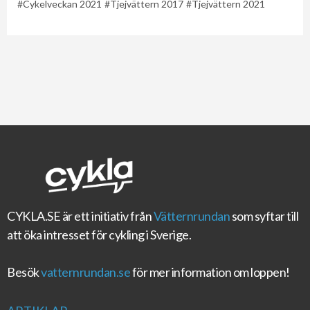
Cykelveckan 2021
Tjejvättern 2017
Tjejvättern 2021
CYKLA.SE
är ett initiativ från
Vätternrundan
som syftar till
att öka intresset för cykling i Sverige.
Besök
vatternrundan.se
för mer information om loppen!