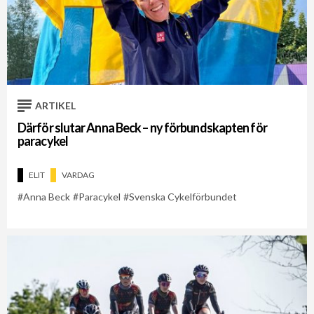
ARTIKEL
Därför slutar Anna Beck – ny förbundskapten för
paracykel
ELIT
VARDAG
Anna Beck
Paracykel
Svenska Cykelförbundet