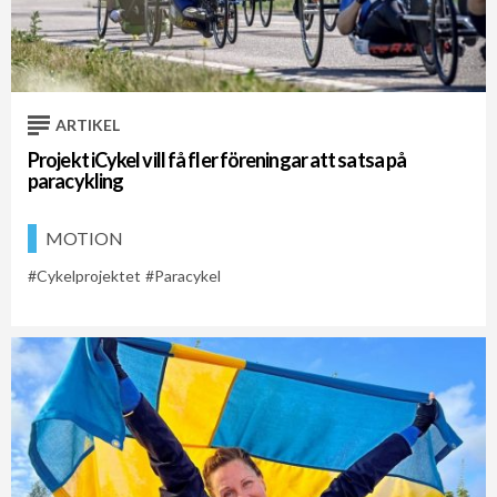
ARTIKEL
Projekt iCykel vill få fler föreningar att satsa på
paracykling
MOTION
Cykelprojektet
Paracykel