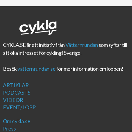
CYKLA.SE
är ett initiativ från
Vätternrundan
som syftar till
att öka intresset för cykling i Sverige.
Besök
vatternrundan.se
för mer information om loppen!
ARTIKLAR
PODCASTS
VIDEOR
EVENT/LOPP
Om cykla.se
Press