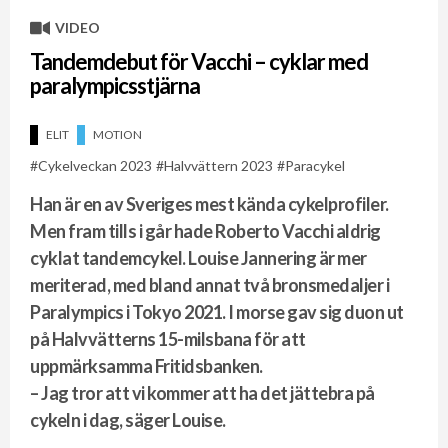
VIDEO
Tandemdebut för Vacchi – cyklar med
paralympicsstjärna
ELIT
MOTION
Cykelveckan 2023
Halvvättern 2023
Paracykel
Han är en av Sveriges mest kända cykelprofiler.
Men fram tills i går hade Roberto Vacchi aldrig
cyklat tandemcykel. Louise Jannering är mer
meriterad, med bland annat två bronsmedaljer i
Paralympics i Tokyo 2021. I morse gav sig duon ut
på Halvvätterns 15-milsbana för att
uppmärksamma Fritidsbanken.
– Jag tror att vi kommer att ha det jättebra på
cykeln i dag, säger Louise.