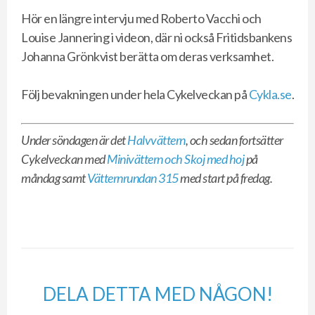
Hör en längre intervju med Roberto Vacchi och
Louise Jannering i videon, där ni också Fritidsbankens
Johanna Grönkvist berätta om deras verksamhet.
Följ bevakningen under hela Cykelveckan på
Cykla.se
.
Under söndagen är det
Halvvättern
, och sedan fortsätter
Cykelveckan med
Minivättern och Skoj med hoj
på
måndag samt
Vätternrundan 315
med start på fredag.
DELA DETTA MED NÅGON!