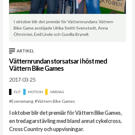
I oktober blir det premiär för Vätternrundans Vättern
Bike Game avslöjade Ulrika Smith Svenstedt, Anna
Öhrström, Emil Linde och Gunilla Brynell.
ARTIKEL
Vätternrundan storsatsar i höst med
Vättern Bike Games
2017-03-25
ELIT
MOTION
VARDAG
Evenemang
Vättern Bike Games
I oktober blir det premiär för Vättern Bike Games,
en tredagarstävling med bland annat cykelcross,
Cross Country och uppvisningar.