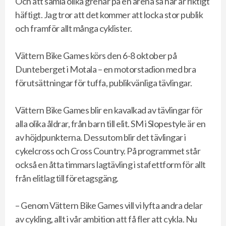
Och att samla olika grenar på en arena så här är riktigt
häftigt. Jag tror att det kommer att locka stor publik
och framför allt många cyklister.
Vättern Bike Games körs den 6-8 oktober på
Dunteberget i Motala – en motorstadion med bra
förutsättningar för tuffa, publikvänliga tävlingar.
Vättern Bike Games blir en kavalkad av tävlingar för
alla olika åldrar, från barn till elit. SM i Slopestyle är en
av höjdpunkterna. Dessutom blir det tävlingar i
cykelcross och Cross Country. På programmet står
också en åtta timmars lagtävling i stafettform för allt
från elitlag till företagsgäng.
– Genom Vättern Bike Games vill vi lyfta andra delar
av cykling, allt i vår ambition att få fler att cykla. Nu