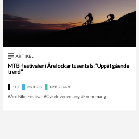
ARTIKEL
MTB-festivalen i Åre lockar tusentals: ”Uppåtgående
trend”
ELIT
MOTION
NYBÖRJARE
Åre Bike Festival
Cykelevenemang
Evenemang