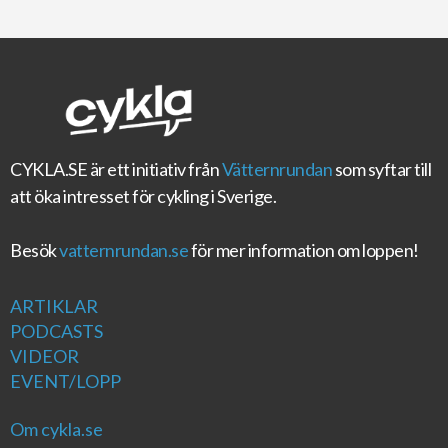
CYKLA.SE
är ett initiativ från
Vätternrundan
som syftar till
att öka intresset för cykling i Sverige.
Besök
vatternrundan.se
för mer information om loppen!
ARTIKLAR
PODCASTS
VIDEOR
EVENT/LOPP
Om cykla.se