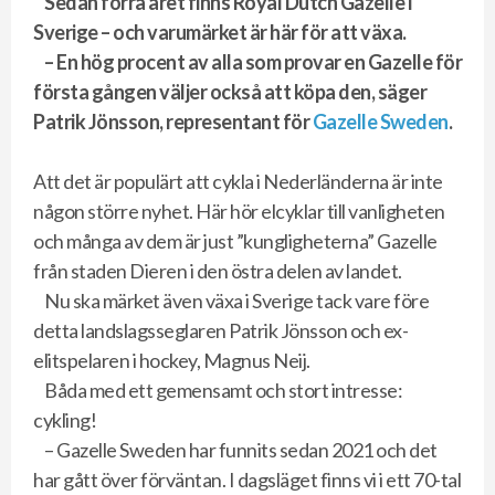
Sedan förra året finns Royal Dutch Gazelle i
Sverige – och varumärket är här för att växa.
– En hög procent av alla som provar en Gazelle för
första gången väljer också att köpa den, säger
Patrik Jönsson, representant för
Gazelle Sweden
.
Att det är populärt att cykla i Nederländerna är inte
någon större nyhet. Här hör elcyklar till vanligheten
och många av dem är just ”kungligheterna” Gazelle
från staden Dieren i den östra delen av landet.
Nu ska märket även växa i Sverige tack vare före
detta landslagsseglaren Patrik Jönsson och ex-
elitspelaren i hockey, Magnus Neij.
Båda med ett gemensamt och stort intresse:
cykling!
– Gazelle Sweden har funnits sedan 2021 och det
har gått över förväntan. I dagsläget finns vi i ett 70-tal