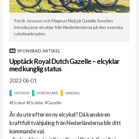
Patrik Jönsson och Magnus Neij på Gazelle Sweden
Tv
introducerar elcyklar från Nederländerna på den svenska
cykelmarknaden.
SPONSRAD ARTIKEL
Upptäck Royal Dutch Gazelle – elcyklar
med kunglig status
2022-06-01
MOTION
NYBÖRJARE
VARDAG
Elcykel
Elcyklar
Gazelle
Är du ute efter en ny elcykel? Då kanske en
kraftfull tvåhjuling från Nederländerna blir ditt
kommande val.