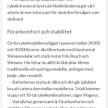
cykelintresserat land som Nederländerna gör vårt
arbete än mer intressant för såväl återförsäljare som
slutkund.
Förarkomfort och stabilitet
De tio cykelmodellerna ligger i spannet mellan 24 000
och 40 000 kronor, alla tillverkade med bland annat
Shimanoväxlar och stark motor från Bosch och
Shimano. Här hittar du alltifrån lådcyklar till mer
traditionella och sportiga modeller, antingen med
kedje- eller remdrift.
– Batteriernas styrka är olika och det går självklart
bra att variera dem mellan modellerna. Totalt kommer
vi upp i ett 50-tal cykelkombinationer, säger Magnus.
– Vad alla har gemensamt är förarkomforten och
stabilitet. Eftersom vi enbart säljer våra cyklar ute i