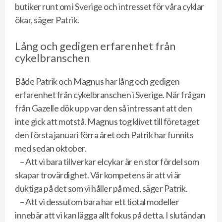
butiker runt om i Sverige och intresset för våra cyklar
ökar, säger Patrik.
Lång och gedigen erfarenhet från
cykelbranschen
Både Patrik och Magnus har lång och gedigen
erfarenhet från cykelbranschen i Sverige. När frågan
från Gazelle dök upp var den så intressant att den
inte gick att motstå. Magnus tog klivet till företaget
den första januari förra året och Patrik har funnits
med sedan oktober.
– Att vi bara tillverkar elcykar är en stor fördel som
skapar trovärdighet. Vår kompetens är att vi är
duktiga på det som vi håller på med, säger Patrik.
– Att vi dessutom bara har ett tiotal modeller
innebär att vi kan lägga allt fokus på detta. I slutändan