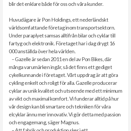
blir det enklare både för oss och våra kunder.
Huvudägare är Pon Holdings, ett nederländskt
världsomfattande företag inom transportsektorn.
Under paraplyet samsas alltifrån bilar och cyklar till
fartyg och elektronik. Företaget har i dag drygt 16
000 anställda över hela världen.
– Gazelle är sedan 2011 en del av Pon Bikes, där
många varumärken ingår, så det finns ett gediget
cykelkunnande i företaget. Vårt uppdrag är att göra
cykling enkelt och roligt för alla. Gazelle producerar
cyklar av unik kvalitet och utseende med ett minimum
av vikt och maximal komfort. Vi funderar alltid på hur
vår design kan bli smartare och tekniken för våra
elcyklar ännu mer innovativ. Vi gör detta med passion
och engagemang, säger Magnus.
– Att fabrik och produktion sker i ett