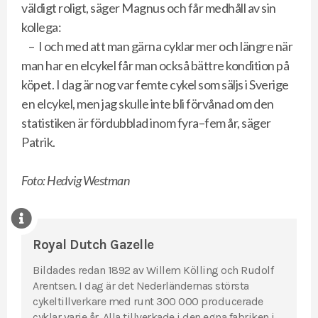
väldigt roligt, säger Magnus och får medhåll av sin
kollega:
– I och med att man gärna cyklar mer och längre när
man har en elcykel får man också bättre kondition på
köpet. I dag är nog var femte cykel som säljs i Sverige
en elcykel, men jag skulle inte bli förvånad om den
statistiken är fördubblad inom fyra–fem år, säger
Patrik.
Foto: Hedvig Westman
Royal Dutch Gazelle
Bildades redan 1892 av Willem Kölling och Rudolf
Arentsen. I dag är det Nederländernas största
cykeltillverkare med runt 300 000 producerade
cyklar varje år. Alla tillverkade i den egna fabriken i