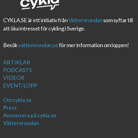
CYKLA.SE
är ett initiativ från
Vätternrundan
som syftar till
att öka intresset för cykling i Sverige.
Besök
vatternrundan.se
för mer information om loppen!
ARTIKLAR
PODCASTS
VIDEOR
EVENT/LOPP
Om cykla.se
Press
Annonsera på cykla.se
Vätternrundan