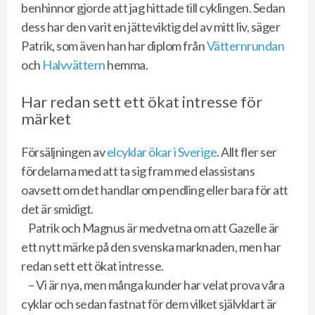
benhinnor gjorde att jag hittade till cyklingen. Sedan
dess har den varit en jätteviktig del av mitt liv, säger
Patrik, som även han har diplom från
Vätternrundan
och
Halvvättern
hemma.
Har redan sett ett ökat intresse för
märket
Försäljningen av
elcyklar ökar i Sverige
. Allt fler ser
fördelarna med att ta sig fram med elassistans
oavsett om det handlar om pendling eller bara för att
det är smidigt.
Patrik och Magnus är medvetna om att Gazelle är
ett nytt märke på den svenska marknaden, men har
redan sett ett ökat intresse.
– Vi är nya, men många kunder har velat prova våra
cyklar och sedan fastnat för dem vilket självklart är