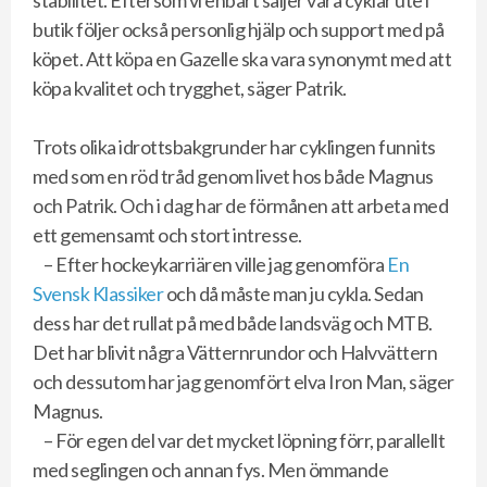
butik följer också personlig hjälp och support med på
köpet. Att köpa en Gazelle ska vara synonymt med att
köpa kvalitet och trygghet, säger Patrik.
Trots olika idrottsbakgrunder har cyklingen funnits
med som en röd tråd genom livet hos både Magnus
och Patrik. Och i dag har de förmånen att arbeta med
ett gemensamt och stort intresse.
– Efter hockeykarriären ville jag genomföra
En
Svensk Klassiker
och då måste man ju cykla. Sedan
dess har det rullat på med både landsväg och MTB.
Det har blivit några Vätternrundor och Halvvättern
och dessutom har jag genomfört elva Iron Man, säger
Magnus.
– För egen del var det mycket löpning förr, parallellt
med seglingen och annan fys. Men ömmande