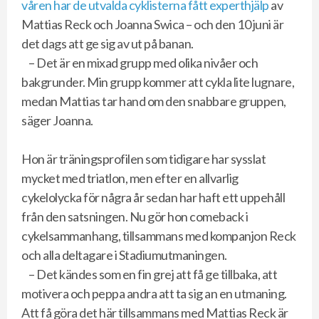
våren har de utvalda cyklisterna fått experthjälp
av
Mattias Reck och Joanna Swica – och den 10 juni är
det dags att ge sig av ut på banan.
– Det är en mixad grupp med olika nivåer och
bakgrunder. Min grupp kommer att cykla lite lugnare,
medan Mattias tar hand om den snabbare gruppen,
säger Joanna.
Hon är träningsprofilen som tidigare har sysslat
mycket med triatlon, men efter en allvarlig
cykelolycka för några år sedan har haft ett uppehåll
från den satsningen. Nu gör hon comeback i
cykelsammanhang, tillsammans med kompanjon Reck
och alla deltagare i Stadiumutmaningen.
– Det kändes som en fin grej att få ge tillbaka, att
motivera och peppa andra att ta sig an en utmaning.
Att få göra det här tillsammans med Mattias Reck är