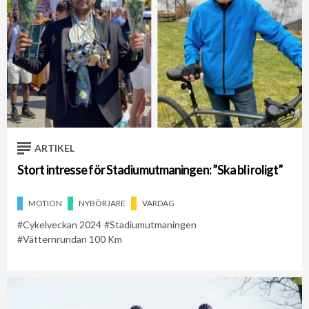
ARTIKEL
Stort intresse för Stadiumutmaningen: ”Ska bli roligt”
MOTION
NYBÖRJARE
VARDAG
Cykelveckan 2024
Stadiumutmaningen
Vätternrundan 100 Km