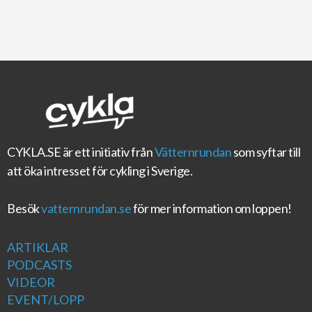
CYKLA.SE
är ett initiativ från
Vätternrundan
som syftar till
att öka intresset för cykling i Sverige.
Besök
vatternrundan.se
för mer information om loppen!
ARTIKLAR
PODCASTS
VIDEOR
EVENT/LOPP