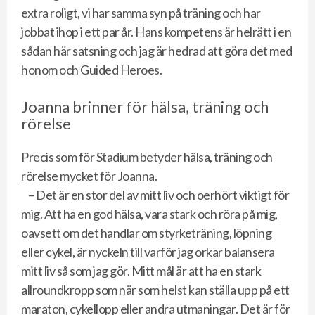
extra roligt, vi har samma syn på träning och har
jobbat ihop i ett par år. Hans kompetens är helrätt i en
sådan här satsning och jag är hedrad att göra det med
honom och Guided Heroes.
Joanna brinner för hälsa, träning och
rörelse
Precis som för Stadium betyder hälsa, träning och
rörelse mycket för Joanna.
– Det är en stor del av mitt liv och oerhört viktigt för
mig. Att ha en god hälsa, vara stark och röra på mig,
oavsett om det handlar om styrketräning, löpning
eller cykel, är nyckeln till varför jag orkar balansera
mitt liv så som jag gör. Mitt mål är att ha en stark
allroundkropp som när som helst kan ställa upp på ett
maraton, cykellopp eller andra utmaningar. Det är för