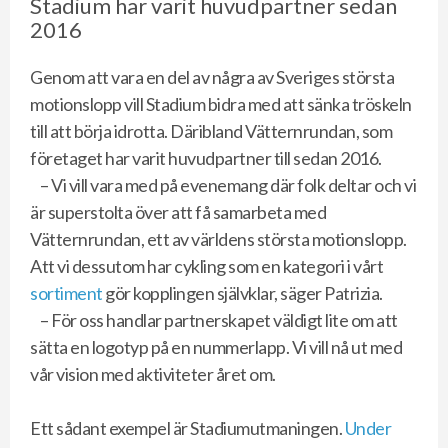
Stadium har varit huvudpartner sedan
2016
Genom att vara en del av några av Sveriges största
motionslopp vill Stadium bidra med att sänka tröskeln
till att börja idrotta. Däribland Vätternrundan, som
företaget har varit huvudpartner till sedan 2016.
– Vi vill vara med på evenemang där folk deltar och vi
är superstolta över att få samarbeta med
Vätternrundan, ett av världens största motionslopp.
Att vi dessutom har cykling som en kategori i vårt
sortiment
gör kopplingen självklar, säger Patrizia.
– För oss handlar partnerskapet väldigt lite om att
sätta en logotyp på en nummerlapp. Vi vill nå ut med
vår vision med aktiviteter året om.
Ett sådant exempel är Stadiumutmaningen.
Under