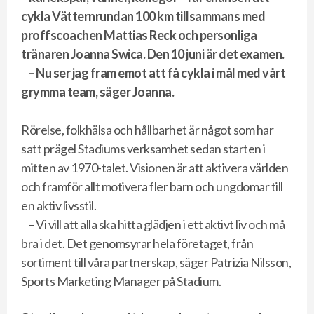
cykla Vätternrundan 100 km tillsammans med
proffscoachen Mattias Reck och personliga
tränaren Joanna Swica. Den 10 juni är det examen.
– Nu ser jag fram emot att få cykla i mål med vårt
grymma team, säger Joanna.
Rörelse, folkhälsa och hållbarhet är något som har
satt prägel Stadiums verksamhet sedan starten i
mitten av 1970-talet. Visionen är att aktivera världen
och framför allt motivera fler barn och ungdomar till
en aktiv livsstil.
– Vi vill att alla ska hitta glädjen i ett aktivt liv och må
bra i det. Det genomsyrar hela företaget, från
sortiment till våra partnerskap, säger Patrizia Nilsson,
Sports Marketing Manager på Stadium.