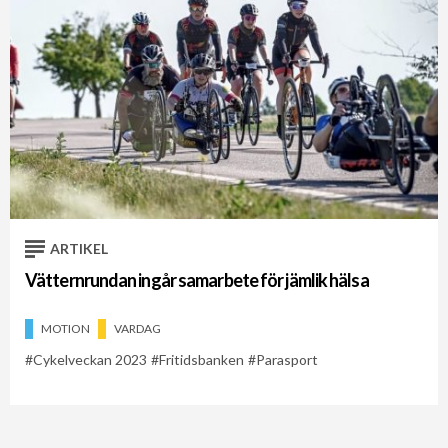
ARTIKEL
Vätternrundan ingår samarbete för jämlik hälsa
MOTION
VARDAG
Cykelveckan 2023
Fritidsbanken
Parasport