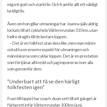
mig ett gott och starkt liv. Och framför allt ett väldigt
lyckligt liv.
Även om hon gillar utmaningar har Joanna själv aldrig
lockats till att cykla hela Vätternrundan 315 km, utan
hellre dragits till de kortare loppen.
– Det är en folkfest utan dess like, men man måste
också ha en enorm respekt för utmaningen och
människorna som cyklar loppen. Det är en prestation
som förtjänar all kredd och jag imponeras över alla
som genomför dem.
”Underbart att få se den härligt
folkfesten igen”
Fram till loppet har coach-duon sett till att gänget är
förberett inför Vätternrundan 100 km i juni.