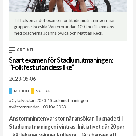
Till helgen är det examen för Stadiumutmaningen, när
Jo
s
gruppen ska cykla Vätternrundan 100 km tillsammans
cy
med coacherna Joanna Swica och Mattias Reck.
ARTIKEL
Snart examen för Stadiumutmaningen:
”Folkfest utan dess like”
2023-06-06
MOTION
VARDAG
Cykelveckan 2023
Stadiumutmaningen
Vätternrundan 100 Km 2023
Anstormningen var stor när ansökan öppnade till
Stadiumutmaningen i vintras. Initiativet där 20 par
– kärlekspar, vänner, kollegor – får chansen att