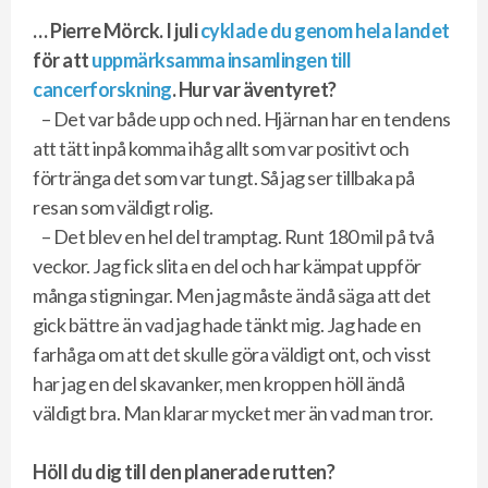
… Pierre Mörck. I juli
cyklade du genom hela landet
för att
uppmärksamma insamlingen till
cancerforskning
. Hur var äventyret?
– Det var både upp och ned. Hjärnan har en tendens
att tätt inpå komma ihåg allt som var positivt och
förtränga det som var tungt. Så jag ser tillbaka på
resan som väldigt rolig.
– Det blev en hel del tramptag. Runt 180 mil på två
veckor. Jag fick slita en del och har kämpat uppför
många stigningar. Men jag måste ändå säga att det
gick bättre än vad jag hade tänkt mig. Jag hade en
farhåga om att det skulle göra väldigt ont, och visst
har jag en del skavanker, men kroppen höll ändå
väldigt bra. Man klarar mycket mer än vad man tror.
Höll du dig till den planerade rutten?