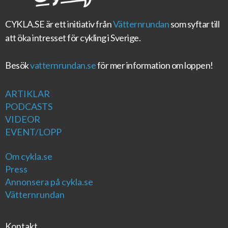
CYKLA.SE
är ett initiativ från
Vätternrundan
som syftar till
att öka intresset för cykling i Sverige.
Besök
vatternrundan.se
för mer information om loppen!
ARTIKLAR
PODCASTS
VIDEOR
EVENT/LOPP
Om cykla.se
Press
Annonsera på cykla.se
Vätternrundan
Kontakt