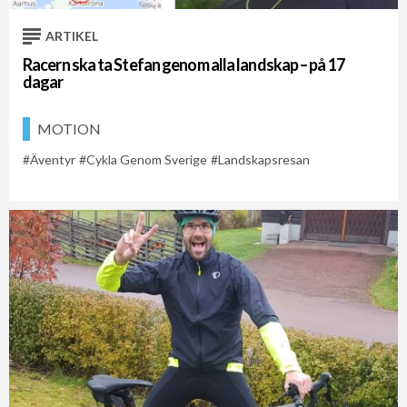
ARTIKEL
Racern ska ta Stefan genom alla landskap – på 17
dagar
MOTION
Äventyr
Cykla Genom Sverige
Landskapsresan