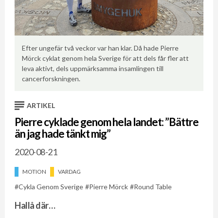
Efter ungefär två veckor var han klar. Då hade Pierre
Äv
Mörck cyklat genom hela Sverige för att dels får fler att
hä
ing
leva aktivt, dels uppmärksamma insamlingen till
al
cancerforskningen.
me
ARTIKEL
Pierre cyklade genom hela landet: ”Bättre
än jag hade tänkt mig”
2020-08-21
MOTION
VARDAG
Cykla Genom Sverige
Pierre Mörck
Round Table
Hallå där…