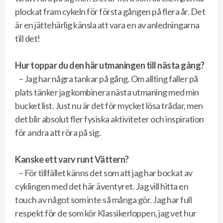
plockat fram cykeln för första gången på flera år. Det
är en jättehärlig känsla att vara en av anledningarna
till det!
Hur toppar du den här utmaningen till nästa gång?
– Jag har några tankar på gång. Om allting faller på
plats tänker jag kombinera nästa utmaning med min
bucket list. Just nu är det för mycket lösa trådar, men
det blir absolut fler fysiska aktiviteter och inspiration
för andra att röra på sig.
Kanske ett varv runt Vättern?
– För tillfället känns det som att jag har bockat av
cyklingen med det här äventyret. Jag vill hitta en
touch av något som inte så många gör. Jag har full
respekt för de som kör Klassikerloppen, jag vet hur