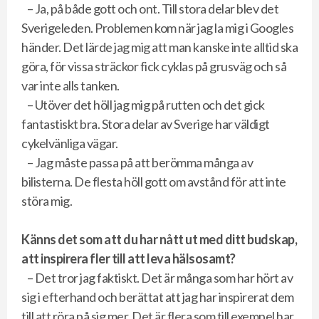
– Ja, på både gott och ont. Till stora delar blev det
Sverigeleden. Problemen kom när jag la mig i Googles
händer. Det lärde jag mig att man kanske inte alltid ska
göra, för vissa sträckor fick cyklas på grusväg och så
var inte alls tanken.
– Utöver det höll jag mig på rutten och det gick
fantastiskt bra. Stora delar av Sverige har väldigt
cykelvänliga vägar.
– Jag måste passa på att berömma många av
bilisterna. De flesta höll gott om avstånd för att inte
störa mig.
Känns det som att du har nått ut med ditt budskap,
att inspirera fler till att leva hälsosamt?
– Det tror jag faktiskt. Det är många som har hört av
sig i efterhand och berättat att jag har inspirerat dem
till att röra på sig mer. Det är flera som till exempel har