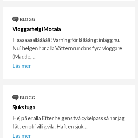
BLOGG
Vloggarhelg i Motala
Haaaaaaallååååå! Varning för låååångt inlägg nu.
Nu i helgen har alla Vätternrundans fyra vloggare
(Madde,…
Läs mer
BLOGG
Sjukstuga
Hej på er alla Efter helgens två cykelpass så har jag
fått en ofrivillig vila. Haft en sjuk…
Läs mer