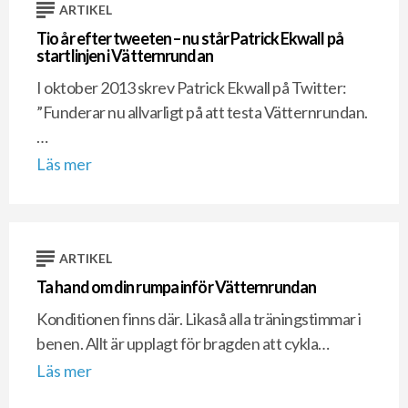
ARTIKEL
Tio år efter tweeten – nu står Patrick Ekwall på
startlinjen i Vätternrundan
I oktober 2013 skrev Patrick Ekwall på Twitter:
”Funderar nu allvarligt på att testa Vätternrundan.
…
Läs mer
ARTIKEL
Ta hand om din rumpa inför Vätternrundan
Konditionen finns där. Likaså alla träningstimmar i
benen. Allt är upplagt för bragden att cykla…
Läs mer