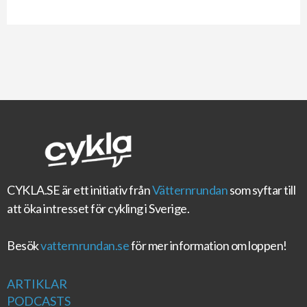
CYKLA.SE
är ett initiativ från
Vätternrundan
som syftar till
att öka intresset för cykling i Sverige.
Besök
vatternrundan.se
för mer information om loppen!
ARTIKLAR
PODCASTS