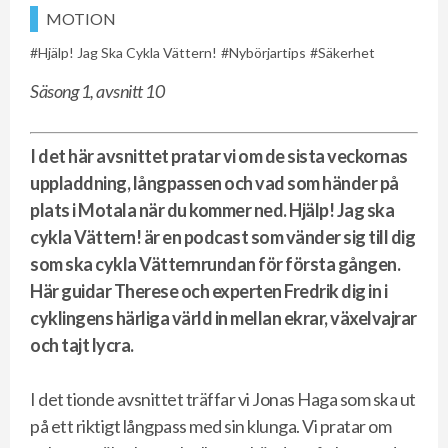
MOTION
Hjälp! Jag Ska Cykla Vättern!
Nybörjartips
Säkerhet
Säsong 1, avsnitt 10
I det här avsnittet pratar vi om de sista veckornas
uppladdning, långpassen och vad som händer på
plats i Motala när du kommer ned.
Hjälp! Jag ska
cykla Vättern! är en podcast som vänder sig till dig
som ska cykla Vätternrundan för första gången.
Här guidar Therese och experten Fredrik dig in i
cyklingens härliga värld in mellan ekrar, växelvajrar
och tajt lycra.
I det tionde avsnittet träffar vi Jonas Haga som ska ut
på ett riktigt långpass med sin klunga. Vi pratar om