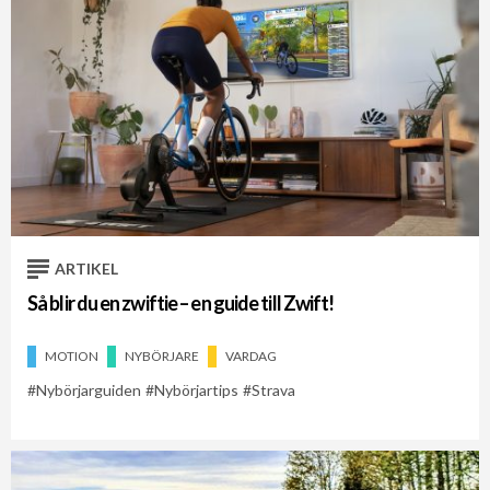
ARTIKEL
Så blir du en zwiftie – en guide till Zwift!
MOTION
NYBÖRJARE
VARDAG
Nybörjarguiden
Nybörjartips
Strava