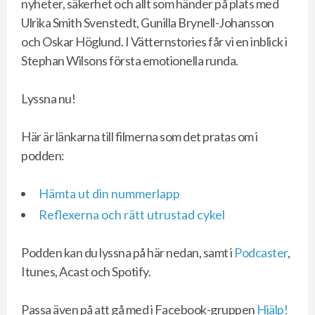
nyheter, säkerhet och allt som händer på plats med
Ulrika Smith Svenstedt, Gunilla Brynell-Johansson
och Oskar Höglund. I Vätternstories får vi en inblick i
Stephan Wilsons första emotionella runda.
Lyssna nu!
Här är länkarna till filmerna som det pratas om i
podden:
Hämta ut din nummerlapp
Reflexerna och rätt utrustad cykel
Podden kan du lyssna på här nedan, samt i
Podcaster
,
Itunes, Acast och Spotify.
Passa även på att gå med i Facebook-gruppen
Hjälp!