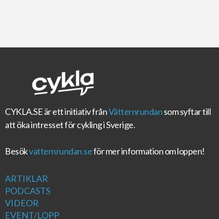
CYKLA.SE
är ett initiativ från
Vätternrundan
som syftar till
att öka intresset för cykling i Sverige.
Besök
vatternrundan.se
för mer information om loppen!
ARTIKLAR
PODCASTS
VIDEOR
EVENT/LOPP