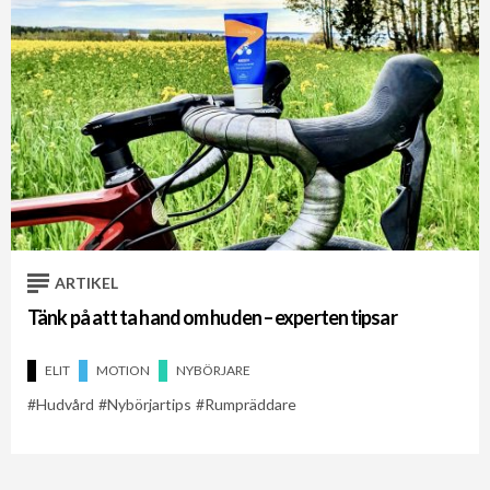
ARTIKEL
Tänk på att ta hand om huden – experten tipsar
ELIT
MOTION
NYBÖRJARE
Hudvård
Nybörjartips
Rumpräddare