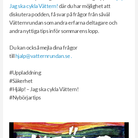
Jag ska cykla Vättern!
där du har möjlighet att
diskutera podden, få svar på frågor från såväl
Vätternrundan som andra erfarna deltagare och
andra nyttiga tips inför sommarens lopp.
Du kan också mejla dina frågor
till
hjalp@vatternrundan.se .
#Uppladdning
#Säkerhet
#Hjälp! – Jag ska cykla Vättern!
#Nybörjartips