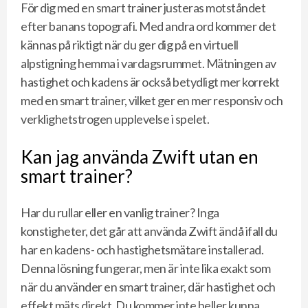
För dig med en smart trainer justeras motståndet
efter banans topografi. Med andra ord kommer det
kännas på riktigt när du ger dig på en virtuell
alpstigning hemma i vardagsrummet. Mätningen av
hastighet och kadens är också betydligt mer korrekt
med en smart trainer, vilket ger en mer responsiv och
verklighetstrogen upplevelse i spelet.
Kan jag använda Zwift utan en
smart trainer?
Har du rullar eller en vanlig trainer? Inga
konstigheter, det går att använda Zwift ändå ifall du
har en kadens- och hastighetsmätare installerad.
Denna lösning fungerar, men är inte lika exakt som
när du använder en smart trainer, där hastighet och
effekt mäts direkt. Du kommer inte heller kunna