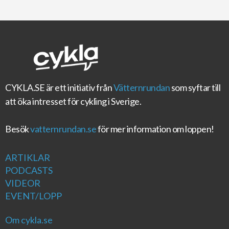
CYKLA.SE
är ett initiativ från
Vätternrundan
som syftar till
att öka intresset för cykling i Sverige.
Besök
vatternrundan.se
för mer information om loppen!
ARTIKLAR
PODCASTS
VIDEOR
EVENT/LOPP
Om cykla.se