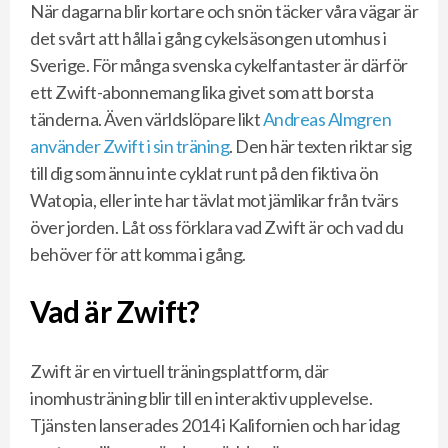
När dagarna blir kortare och snön täcker våra vägar är
det svårt att hålla i gång cykelsäsongen utomhus i
Sverige. För många svenska cykelfantaster är därför
ett Zwift-abonnemang lika givet som att borsta
tänderna. Även världslöpare likt
Andreas Almgren
använder Zwift i sin träning
. Den här texten riktar sig
till dig som ännu inte cyklat runt på den fiktiva ön
Watopia, eller inte har tävlat mot jämlikar från tvärs
över jorden. Låt oss förklara vad Zwift är och vad du
behöver för att komma i gång.
Vad är Zwift?
Zwift är en virtuell träningsplattform, där
inomhusträning blir till en interaktiv upplevelse.
Tjänsten lanserades 2014 i Kalifornien och har idag