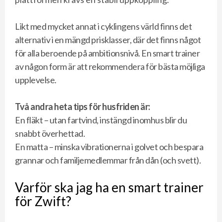
Likt med mycket annat i cyklingens värld finns det
alternativ i en mängd prisklasser, där det finns något
för alla beroende på ambitionsnivå. En smart trainer
av någon form är att rekommendera för bästa möjliga
upplevelse.
Två andra heta tips för husfriden är:
En fläkt – utan fartvind, instängd inomhus blir du
snabbt överhettad.
En matta – minska vibrationerna i golvet och bespara
grannar och familjemedlemmar från dån (och svett).
Varför ska jag ha en smart trainer
för Zwift?