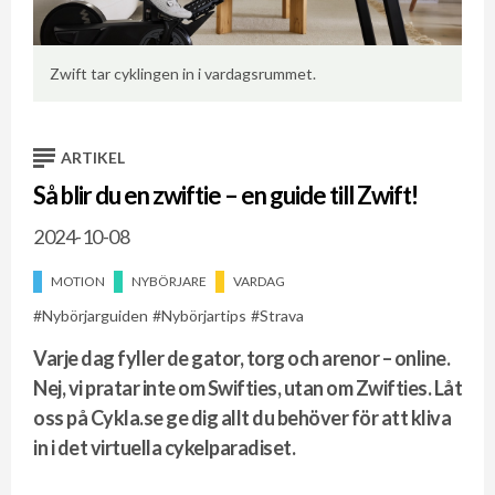
r
En
Zwift tar cyklingen in i vardagsrummet.
ARTIKEL
Så blir du en zwiftie – en guide till Zwift!
2024-10-08
MOTION
NYBÖRJARE
VARDAG
Nybörjarguiden
Nybörjartips
Strava
Varje dag fyller de gator, torg och arenor – online.
Nej, vi pratar inte om Swifties, utan om Zwifties. Låt
oss på Cykla.se ge dig allt du behöver för att kliva
in i det virtuella cykelparadiset.