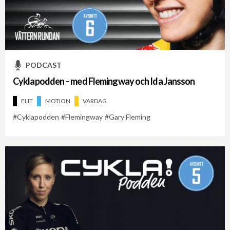
PODCAST
Cyklapodden – med Flemingway och Ida Jansson
ELIT
MOTION
VARDAG
Cyklapodden
Flemingway
Gary Fleming