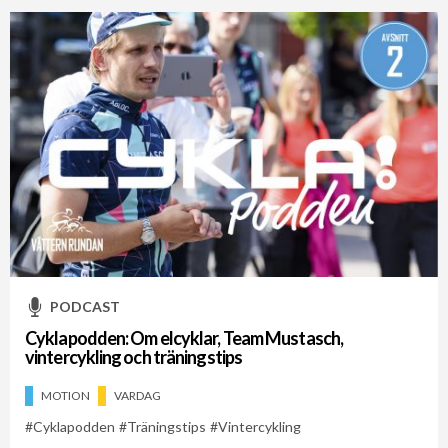
PODCAST
Cyklapodden: Om elcyklar, Team Mustasch,
vintercykling och träningstips
MOTION
VARDAG
Cyklapodden
Träningstips
Vintercykling