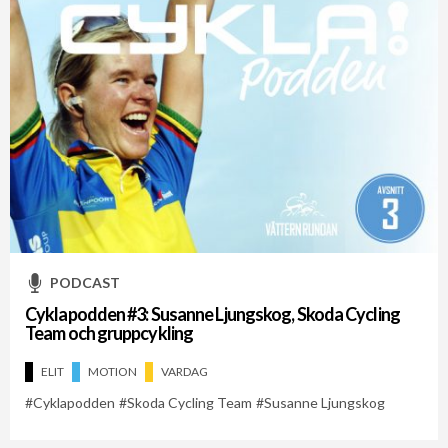
PODCAST
Cyklapodden #3: Susanne Ljungskog, Skoda Cycling
Team och gruppcykling
ELIT
MOTION
VARDAG
Cyklapodden
Skoda Cycling Team
Susanne Ljungskog