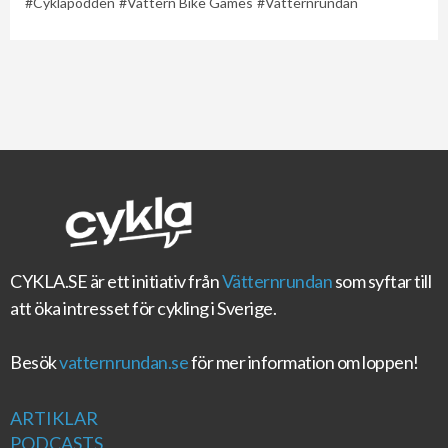
Cyklapodden
Vättern Bike Games
Vätternrundan
CYKLA.SE
är ett initiativ från
Vätternrundan
som syftar till
att öka intresset för cykling i Sverige.
Besök
vatternrundan.se
för mer information om loppen!
ARTIKLAR
PODCASTS