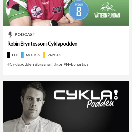
PODCAST
Robin Bryntesson i Cyklapodden
ELIT
MOTION
VARDAG
Cyklapodden
Lyssnarfrågor
Nybörjartips