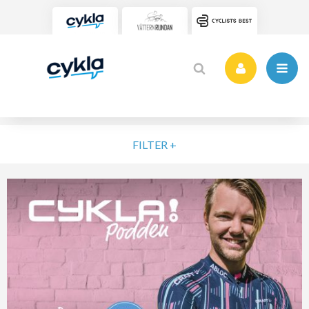
FILTER +
VÄLJ NIVÅ
ELIT
MOTION
NYBÖRJARE
VARDAG
POPULÄRA TAGGAR
SORTERA PÅ
Podcast
Hjälp! Jag Ska Cykla Vättern!
Vacchi
Nybörjartips
Nybörjare
Cyklapodden
Solo Sport Med Vacchi
Cykling
Vätternrundan
RENSA FIL