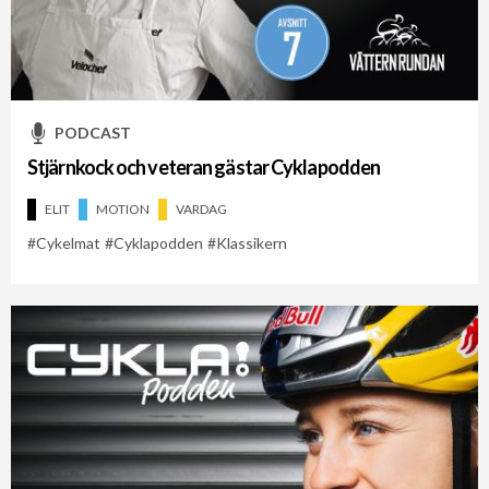
PODCAST
Stjärnkock och veteran gästar Cyklapodden
ELIT
MOTION
VARDAG
Cykelmat
Cyklapodden
Klassikern