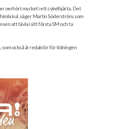
 oerhört mycket i ett cykelhjärta. Det
 himla kul, säger Martin Söderström, som
en att tävla i sitt första SM och ta
 som också är redaktör för tidningen