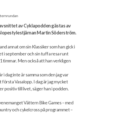
ternrundan
ravsnittet av Cyklapodden gästas av
slopestylestjärnan Martin Söderström.
nd annat om sin Klassiker som han gick i
 i september och sin tuffa resa runt
 21 timmar. Men också att han verkligen
är i dag inte är samma som den jag var
tt första Vasalopp. I dag är jag mycket
 positiv till livet, säger han i podden.
 evenemanget Vättern Bike Games – med
 country och cykelcross på programmet –