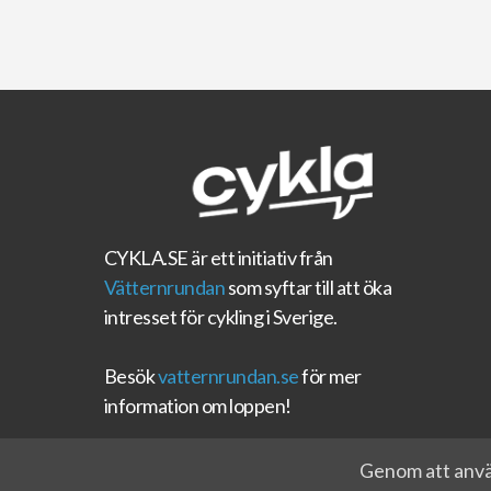
CYKLA.SE
är ett initiativ från
Vätternrundan
som syftar till att öka
intresset för cykling i Sverige.
Besök
vatternrundan.se
för mer
information om loppen!
Genom att använ