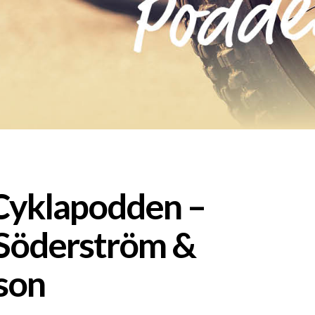
 Cyklapodden –
Söderström &
son