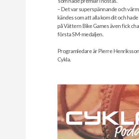
som hade premiär i höstas.
– Det var superspännande och värmer
kändes som att alla kom dit och hade
på Vättern Bike Games även fick chans
första SM-medaljen.
Programledare är Pierre Henriksson,
Cykla.