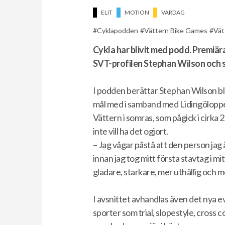
ELIT
MOTION
VARDAG
Cyklapodden
Vättern Bike Games
Vät
Cykla har blivit med podd. Premiä
SVT-profilen Stephan Wilson och 
I podden berättar Stephan Wilson bla
mål med i samband med Lidingöloppet
Vättern i somras, som pågick i cirka
inte vill ha det ogjort.
– Jag vågar påstå att den person jag 
innan jag tog mitt första stavtag i mi
gladare, starkare, mer uthållig och mer
I avsnittet avhandlas även det nya
sporter som trial, slopestyle, cross