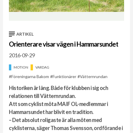
ARTIKEL
Orienterare visar vägen i Hammarsundet
2016-09-29
MOTION
VARDAG
Föreningarna Bakom
Funktionärer
Vätternrundan
Historiken är lång. Både för klubben i sig och
relationen till Vätternrundan.
Att som cyklist möta MAIF OL-medlemmar i
Hammarsundet har blivit en tradition.
– Det absolut roligaste är alla möten med
cyklisterna, säger Thomas Svensson, ordförande i