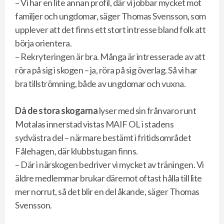
– Vi har en lite annan profil, där vi jobbar mycket mot
familjer och ungdomar, säger Thomas Svensson, som
upplever att det finns ett stort intresse bland folk att
börja orientera.
– Rekryteringen är bra. Många är intresserade av att
röra på sig i skogen – ja, röra på sig överlag. Så vi har
bra tillströmning, både av ungdomar och vuxna.
Då de stora skogarna
lyser med sin frånvaro runt
Motalas innerstad vistas MAIF OL i stadens
sydvästra del – närmare bestämt i fritidsområdet
Fålehagen, där klubbstugan finns.
– Där i närskogen bedriver vi mycket av träningen. Vi
äldre medlemmar brukar däremot oftast hålla till lite
mer norrut, så det blir en del åkande, säger Thomas
Svensson.