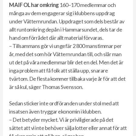
MAIF OL har omkring
160–170
medlemmar och
många av dem engagerar sig i klubbens uppdrag
under Vätternrundan. Uppdraget som dels består av
allt runtomkring depån i Hammarsundet, dels tar de
hand om förrådet där allt material förvaras.
– Tillsammans gör vi ungefär 2 800 manstimmar per
år, med det som hör Vätternrundan till, och slår man
ut det på våra medlemmar blir det en del. Men det är
inga problem att få folk att ställa upp, snarare
tvärtom. De flesta kommer tillbaka varje år för att det
är så kul, säger Thomas Svensson.
Sedan sticker inte ordföranden under stol med att
insatsen även tryggar ekonomin i klubben.
– Det betyder mycket. Vi är priviligierade på det
sättet att vi inte behöver sälja lotter eller annat för att