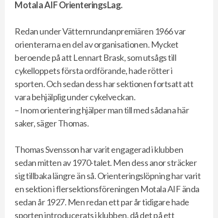
Motala AIF OrienteringsLag.
Redan under Vätternrundanpremiären 1966 var
orienterarna en del av organisationen. Mycket
beroende på att Lennart Brask, som utsågs till
cykelloppets första ordförande, hade rötter i
sporten. Och sedan dess har sektionen fortsatt att
vara behjälplig under cykelveckan.
– Inom orientering hjälper man till med sådana här
saker, säger Thomas.
Thomas Svensson har varit engagerad i klubben
sedan mitten av 1970-talet. Men dess anor sträcker
sig tillbaka längre än så. Orienteringslöpning har varit
en sektion i flersektionsföreningen Motala AIF ända
sedan år 1927. Men redan ett par år tidigare hade
sporten introducerats i klubben, då det på ett