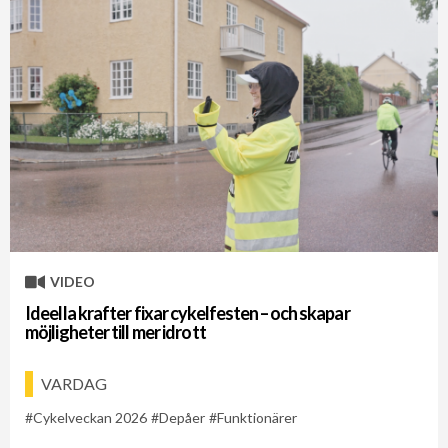
VIDEO
Ideella krafter fixar cykelfesten – och skapar
möjligheter till mer idrott
VARDAG
Cykelveckan 2026
Depåer
Funktionärer