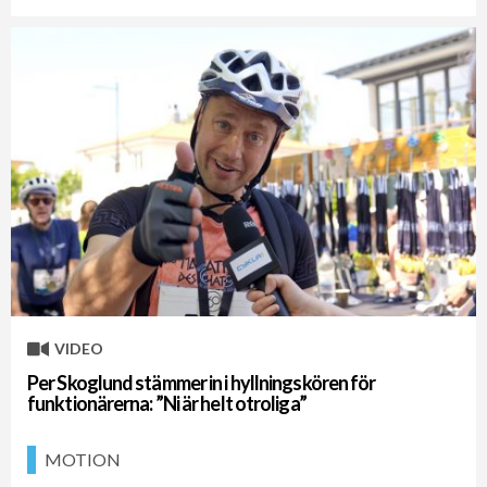
VIDEO
Per Skoglund stämmer in i hyllningskören för
funktionärerna: ”Ni är helt otroliga”
MOTION