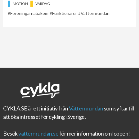
MOTION
VARDAG
Föreningarnabakom
Funktionärer
Vätternrundan
CYKLA.SE
är ett initiativ från
Vätternrundan
som syftar till
att öka intresset för cykling i Sverige.
Besök
vatternrundan.se
för mer information om loppen!