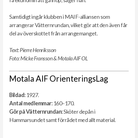
få ekonomin att gå ihop, säger han.
Samtidigt ingår klubben i MAIF-alliansen som
arrangerar Vätternrundan, vilket gör att den även får
del av överskottet från arrangemanget.
Text: Pierre Henriksson
Foto: Micke Fransson & Motala AIF OL
Motala AIF OrienteringsLag
Bildad:
1927.
Antal medlemmar:
160–170.
Gör på Vätternrundan:
Sköter depån i
Hammarsundet samt förrådet med allt material.