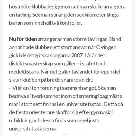
höstmöte klubbades igenom att man skulle arrangera
en tävling. Sex man sprang den sex kilometer långa
banan som innehöll två kontroller.
Nu för tiden
arrangerar man större tävlingar. Bland
annat hade klubben ett stort ansvar när O-ringen
gick i de östgötska skogarna 2007. I år är det
distriktsmästerskap som gäller – i stafett och
medeldistans. När det gäller tävlandet för egen del
siktar klubben på bredd snarare än elit.
– Vi är en liten förening i sammanhanget. Ska man
bedriva elitverksamhet inom orientering idag måste
man i stort sett finnas i en universitetsstad. Detta då
de flesta orienterare skaffar sig eftergymnasial
utbildning och dessa finns som regel just i
universitetsstäderna.