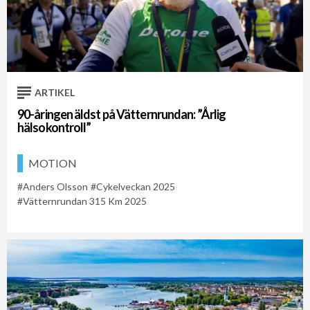
ARTIKEL
90-åringen äldst på Vätternrundan: ”Årlig
hälsokontroll”
MOTION
Anders Olsson
Cykelveckan 2025
Vätternrundan 315 Km 2025