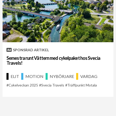
SPONSRAD ARTIKEL
Semestra runt Vättern med cykelpaket hos Svecia
Travels!
ELIT
MOTION
NYBÖRJARE
VARDAG
Cykelveckan 2025
Svecia Travels
Träffpunkt Motala