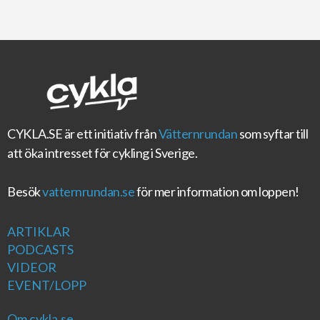
CYKLA.SE
är ett initiativ från
Vätternrundan
som syftar till
att öka intresset för cykling i Sverige.
Besök
vatternrundan.se
för mer information om loppen!
ARTIKLAR
PODCASTS
VIDEOR
EVENT/LOPP
Om cykla.se