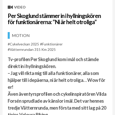
VIDEO
Per Skoglund stämmer in i hyllningskören
för funktionärerna: ”Ni är helt otroliga”
MOTION
Cykelveckan 2025
Funktionärer
Vätternrundan 315 Km 2025
Tv-profilen Per Skoglund kom i mål och stämde
direkt in i hyllningskören.
– Jag vill rikta mig till alla funktionärer, alla som
hjälper till i depåerna, ni är helt otroliga… Wow för
er!
Även äventyrsprofilen och cykelinspiratören Vilda
Forsén sprudlade av känslor i mål. Det var hennes
tredje Vätternrunda, men första med sitt lag på 20
tjejer, Veloura Biking,