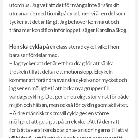
utomhus. Jag vet att det för många inte är särskilt
utmanande med tio mil på cykel, men vi är en del som
tycker att det är långt. Jag behöver komma ut och
träna mer kondition inför loppet, säger Karolina Skog.
Hon ska cykla på en
elassisterad cykel, vilket hon
bara ser fördelar med.
– Jag tycker att det är ett bra drag för att sänka
tröskeln till att delta i ett motionslopp. Elcykeln
kommer att förändra svenska cykelvanor mycket och
jag ser en möjlighet i att locka nya grupper till
vardagscykling. Det ger en otroligt stor vinst för både
miljön och hälsan, men också för cykling som aktivitet.
– Äldre människor som vill cykla ges en större
möjlighet att ge sig ut på en elcykel. Att få dem att
fortsätta vara i rörelse är en av anledningarna till att vi