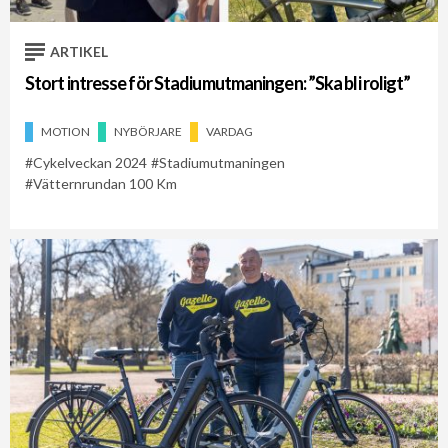
ARTIKEL
Stort intresse för Stadiumutmaningen: ”Ska bli roligt”
MOTION
NYBÖRJARE
VARDAG
Cykelveckan 2024
Stadiumutmaningen
Vätternrundan 100 Km