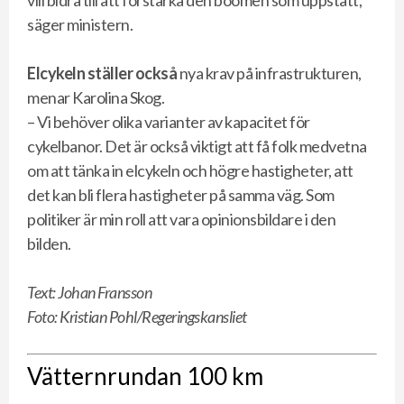
vill bidra till att förstärka den boomen som uppstått,
säger ministern.
Elcykeln ställer också
nya krav på infrastrukturen,
menar Karolina Skog.
– Vi behöver olika varianter av kapacitet för
cykelbanor. Det är också viktigt att få folk medvetna
om att tänka in elcykeln och högre hastigheter, att
det kan bli flera hastigheter på samma väg. Som
politiker är min roll att vara opinionsbildare i den
bilden.
Text: Johan Fransson
Foto: Kristian Pohl/Regeringskansliet
Vätternrundan 100 km