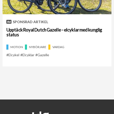
SPONSRAD ARTIKEL
Upptäck Royal Dutch Gazelle – elcyklar med kunglig
status
MOTION
NYBÖRJARE
VARDAG
Elcykel
Elcyklar
Gazelle