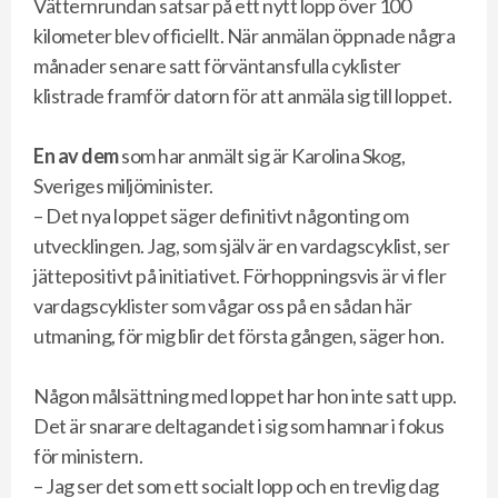
Vätternrundan satsar på ett nytt lopp över 100
kilometer blev officiellt. När anmälan öppnade några
månader senare satt förväntansfulla cyklister
klistrade framför datorn för att anmäla sig till loppet.
En av dem
som har anmält sig är Karolina Skog,
Sveriges miljöminister.
– Det nya loppet säger definitivt någonting om
utvecklingen. Jag, som själv är en vardagscyklist, ser
jättepositivt på initiativet. Förhoppningsvis är vi fler
vardagscyklister som vågar oss på en sådan här
utmaning, för mig blir det första gången, säger hon.
Någon målsättning med
loppet har hon inte satt upp.
Det är snarare deltagandet i sig som hamnar i fokus
för ministern.
– Jag ser det som ett socialt lopp och en trevlig dag