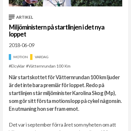
ARTIKEL
Miljöministern på startlinjen i det nya
loppet
2018-06-09
MOTION
VARDAG
Elcyklar
Vätternrundan 100 Km
När startskottet för Vätternrundan 100 km ljuder
är det inte bara premiär för loppet. Redo på
startlinjen står miljöminister Karolina Skog (Mp),
som gör sitt första motionslopp på cykel någonsin.
En utmaning hon ser fram emot.
D
et var i
september förra året som nyheten om att