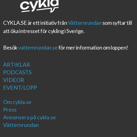
CYKLA.SE
är ett initiativ från
Vätternrundan
som syftar till
att öka intresset för cykling i Sverige.
Besök
vatternrundan.se
för mer information om loppen!
ARTIKLAR
PODCASTS
VIDEOR
EVENT/LOPP
Om cykla.se
Press
Annonsera på cykla.se
Vätternrundan