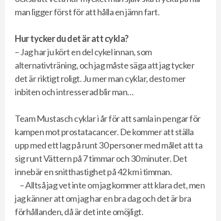
man ligger först för att hålla en jämn fart.
Hur tycker du det är att cykla?
– Jag har ju kört en del cykel innan, som
alternativträning, och jag måste säga att jag tycker
det är riktigt roligt. Ju mer man cyklar, desto mer
inbiten och intresserad blir man…
Team Mustasch cyklar i år för att samla in pengar för
kampen mot prostatacancer. De kommer att ställa
upp med ett lag på runt 30 personer med målet att ta
sig runt Vättern på 7 timmar och 30 minuter. Det
innebär en snitthastighet på 42 km i timman.
– Alltså jag vet inte om jag kommer att klara det, men
jag känner att om jag har en bra dag och det är bra
förhållanden, då är det inte omöjligt.