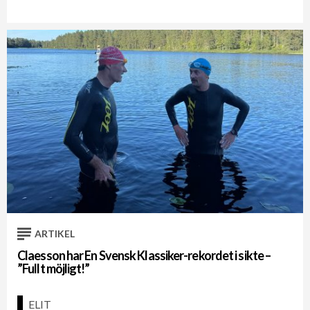
ARTIKEL
Claesson har En Svensk Klassiker-rekordet i sikte –
”Fullt möjligt!”
ELIT