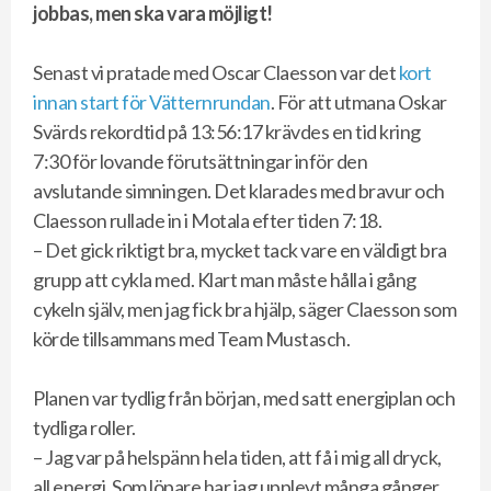
jobbas, men ska vara möjligt!
Senast vi pratade med Oscar Claesson var det
kort
innan start för Vätternrundan
. För att utmana Oskar
Svärds rekordtid på 13:56:17 krävdes en tid kring
7:30 för lovande förutsättningar inför den
avslutande simningen. Det klarades med bravur och
Claesson rullade in i Motala efter tiden 7:18.
– Det gick riktigt bra, mycket tack vare en väldigt bra
grupp att cykla med. Klart man måste hålla i gång
cykeln själv, men jag fick bra hjälp, säger Claesson som
körde tillsammans med Team Mustasch.
Planen var tydlig från början, med satt energiplan och
tydliga roller.
– Jag var på helspänn hela tiden, att få i mig all dryck,
all energi. Som löpare har jag upplevt många gånger