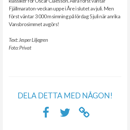
klassiker för Oscar Claesson. Allra först väntar
Fjällmaraton-veckan uppe i Åre i slutet av juli. Men
först väntar 3 000 m simning på lördag 5 juli när anrika
Vansbrosimmet avgörs!
Text: Jesper Liljegren
Foto: Privat
DELA DETTA MED NÅGON!