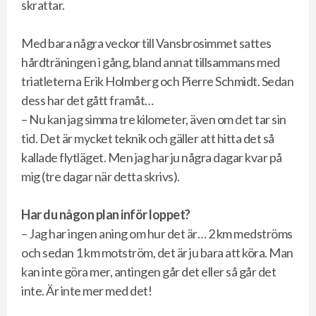
skrattar.
Med bara några veckor till Vansbrosimmet sattes
hårdträningen i gång, bland annat tillsammans med
triatleterna Erik Holmberg och Pierre Schmidt. Sedan
dess har det gått framåt…
– Nu kan jag simma tre kilometer, även om det tar sin
tid. Det är mycket teknik och gäller att hitta det så
kallade flytläget. Men jag har ju några dagar kvar på
mig (tre dagar när detta skrivs).
Har du någon plan inför loppet?
– Jag har ingen aning om hur det är… 2 km medströms
och sedan 1 km motström, det är ju bara att köra. Man
kan inte göra mer, antingen går det eller så går det
inte. Är inte mer med det!