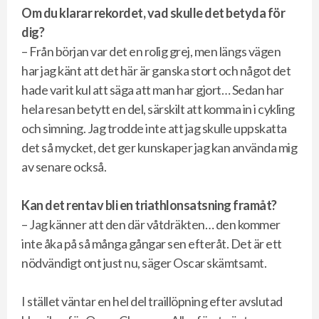
Om du klarar rekordet, vad skulle det betyda för
dig?
– Från början var det en rolig grej, men längs vägen
har jag känt att det här är ganska stort och något det
hade varit kul att säga att man har gjort… Sedan har
hela resan betytt en del, särskilt att komma in i cykling
och simning. Jag trodde inte att jag skulle uppskatta
det så mycket, det ger kunskaper jag kan använda mig
av senare också.
Kan det rentav bli en triathlonsatsning framåt?
– Jag känner att den där våtdräkten… den kommer
inte åka på så många gångar sen efteråt. Det är ett
nödvändigt ont just nu, säger Oscar skämtsamt.
I stället väntar en hel del traillöpning efter avslutad