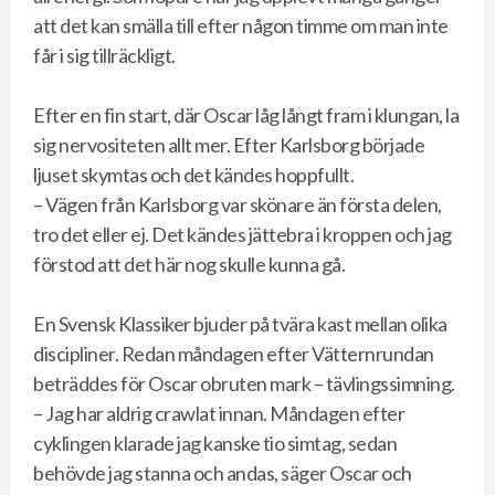
att det kan smälla till efter någon timme om man inte
får i sig tillräckligt.
Efter en fin start, där Oscar låg långt fram i klungan, la
sig nervositeten allt mer. Efter Karlsborg började
ljuset skymtas och det kändes hoppfullt.
– Vägen från Karlsborg var skönare än första delen,
tro det eller ej. Det kändes jättebra i kroppen och jag
förstod att det här nog skulle kunna gå.
En Svensk Klassiker bjuder på tvära kast mellan olika
discipliner. Redan måndagen efter Vätternrundan
beträddes för Oscar obruten mark – tävlingssimning.
– Jag har aldrig crawlat innan. Måndagen efter
cyklingen klarade jag kanske tio simtag, sedan
behövde jag stanna och andas, säger Oscar och