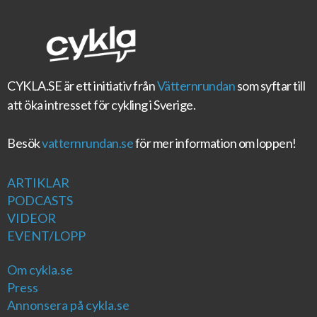
CYKLA.SE
är ett initiativ från
Vätternrundan
som syftar till
att öka intresset för cykling i Sverige.
Besök
vatternrundan.se
för mer information om loppen!
ARTIKLAR
PODCASTS
VIDEOR
EVENT/LOPP
Om cykla.se
Press
Annonsera på cykla.se