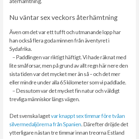
återhämtning.
Nu väntar sex veckors återhämtning
Även om det var ett tufft och utmanande lopp har
han också flera goda minnen från äventyret i
Sydafrika.
– Paddlingen var riktigt häftigt. Vi hade räknat med
lite småforsar, men på grund av allt regn här nere den
sista tiden var det mycket mer än så – och det mer
eller mindre under alla 65 kilometer som vi paddlade.
– Dessutom var det mycket fin natur och väldigt
trevliga människor längs vägen.
Det svenska laget
var knappt sex timmar före tvåan
silvermedaljörerna från Spanien
. Därefter dröjde det
ytterligare nästan tre timmar innan treorna Estland