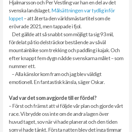
Hjalmarsson och Per Vestling var han en del av det
svenska landslaget.
Målsättningen var tydlig inför
loppet
– att återta den världsmästartitel som de
erövrade 2021, men tappade i fjol.
Det gällde att så snabbt som möjligt ta sig 93 mil,
fördelat på tio delsträckor bestående av såväl
mountainbike som trekking och paddling i kajak. Och
efter knappt fem dygn nådde svenskarna målet – som
nummer ett.
– Alla känslor kom fram och jag blev väldigt
emotionell. En fantastisk känsla, säger Oskar.
Vad var det som avgjorde till er fördel?
– Först och främst att vi följde vår plan och gjorde vårt
race. Vi brydde oss inte om de andra lagen över
huvud taget, sov när vi hade planerat och den tiden
som vi hade tänkt. Första natten blev det inga timmar