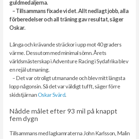
guldmedaljerna.
– Tillsammans fixade vi det. Allt nedlagt jobb, alla
förberedelser och all träning gav resultat, säger
Oskar.
Långa och krävande sträckor i upp mot 40 graders
värme. Dessutom med minimal sömn. Årets
världsmästerskap i Adventure Racing i Sydafrika blev
en rejäl utmaning.
– Det var otroligt utmanande och blev mitt längsta
lopp någonsin. Så det var väldigt tufft, säger förre
skidstjärnan
Oskar Svärd
.
Nådde målet efter 93 mil på knappt
fem dygn
Tillsammans med lagkamraterna John Karlsson, Malin