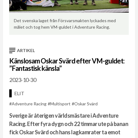
Det svenska laget från Försvarsmakten lyckades med
Ma
målet och tog hem VM-guldet i Adventure Racing.
an
ARTIKEL
Känslosam Oskar Svärd efter VM-guldet:
”Fantastisk känsla”
2023-10-30
ELIT
Adventure Racing
Multisport
Oskar Svärd
Sverige är återigen världsmästare i Adventure
Racing. Efter fyra dygn och 22 timmar ute på banan
fick Oskar Svärd och hans lagkamrater ta emot