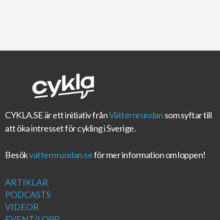
CYKLA.SE
är ett initiativ från
Vätternrundan
som syftar till
att öka intresset för cykling i Sverige.
Besök
vatternrundan.se
för mer information om loppen!
ARTIKLAR
PODCASTS
VIDEOR
EVENT/LOPP