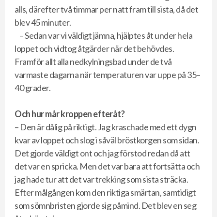
alls, därefter två timmar per natt fram till sista, då det
blev 45 minuter.
– Sedan var vi väldigt jämna, hjälptes åt under hela
loppet och vidtog åtgärder när det behövdes.
Framför allt alla nedkylningsbad under de två
varmaste dagarna när temperaturen var uppe på 35–
40 grader.
Och hur mår kroppen efteråt?
– Den är dålig på riktigt. Jag kraschade med ett dygn
kvar av loppet och slog i såväl bröstkorgen som sidan.
Det gjorde väldigt ont och jag förstod redan då att
det var en spricka. Men det var bara att fortsätta och
jag hade tur att det var trekking som sista sträcka.
Efter målgången kom den riktiga smärtan, samtidigt
som sömnbristen gjorde sig påmind. Det blev en seg