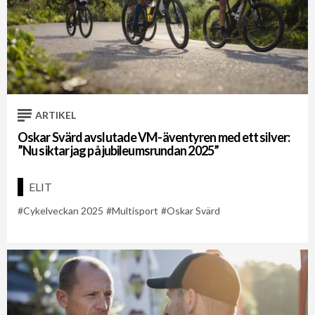
ARTIKEL
Oskar Svärd avslutade VM-äventyren med ett silver:
”Nu siktar jag på jubileumsrundan 2025”
ELIT
Cykelveckan 2025
Multisport
Oskar Svärd