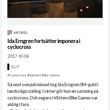
ARTIKEL
Ida Erngren fortsätter imponera i
cyclocross
2017-10-06
ELIT
Cyclocross
Vättern Bike Games
Så sent som juli månad tog Ida Erngren SM-guld i
landsvägscykling. I vinter gör hon en satsning på
cyclocross. Och segern i Vättern Bike Games var
aldrig i fara.