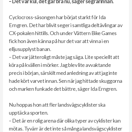
– Det var kul, det går bra nu, säger segrarinnan.
Cyclocross-säsongen har börjat starkt för Ida
Erngren. Det har blivit seger i samtliga deltävlingar av
CX-pokalen hittills. Och under Vättern Bike Games
fick hon även känna på hur det var att vinna i en
elljusupplyst banan.
– Det var jätteroligt måste jag säga. Lite speciellt att
köra på kvällen i mörker. Jag blev lite avvaktande
precis i början, särskilt med anledning av att jag inte
hade kört varvet innan. Sen när jag hittade skuggorna
och marken funkade det bättre, säger Ida Erngren.
Nu hoppas hon att fler landsvägscyklister ska
upptäcka sporten.
– Det är en rolig arena där olika typer av cyklister kan
mötas. Tyvärr är det inte så många landsvägscyklister