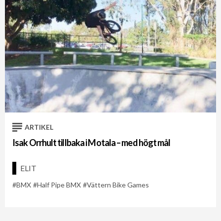
ARTIKEL
Isak Orrhult tillbaka i Motala – med högt mål
ELIT
BMX
Half Pipe BMX
Vättern Bike Games