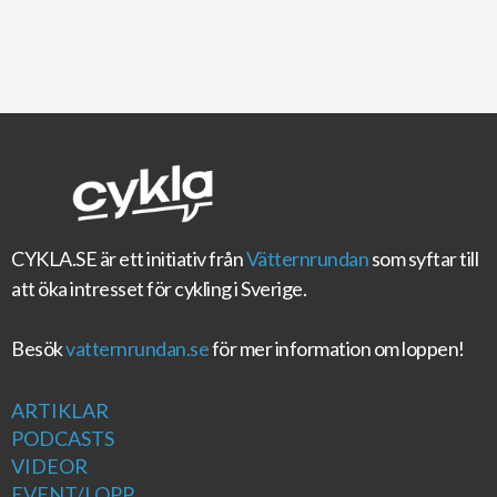
CYKLA.SE
är ett initiativ från
Vätternrundan
som syftar till
att öka intresset för cykling i Sverige.
Besök
vatternrundan.se
för mer information om loppen!
ARTIKLAR
PODCASTS
VIDEOR
EVENT/LOPP