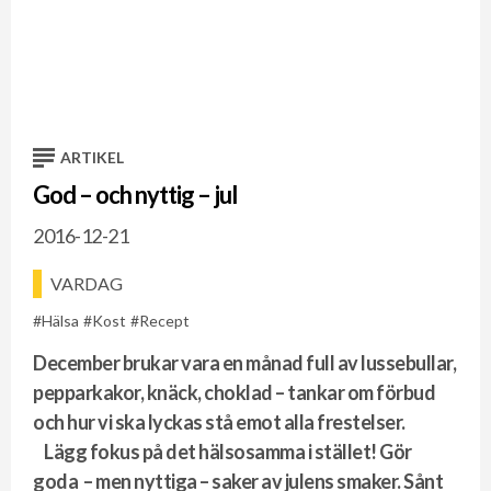
ARTIKEL
God – och nyttig – jul
2016-12-21
VARDAG
Hälsa
Kost
Recept
December brukar vara en månad full av lussebullar,
pepparkakor, knäck, choklad – tankar om förbud
och hur vi ska lyckas stå emot alla frestelser.
Lägg fokus på det hälsosamma i stället! Gör
goda
– men nyttiga – saker av julens smaker. Sånt