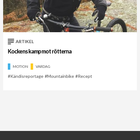
ARTIKEL
Kockens kamp mot rötterna
MOTION
VARDAG
Kändisreportage
Mountainbike
Recept