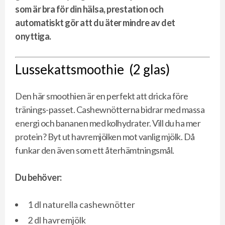
som är bra för din hälsa, prestation och
automatiskt gör att du äter mindre av det
onyttiga.
Lussekattsmoothie
(2 glas)
Den här smoothien är en perfekt att dricka före
tränings-passet. Cashewnötterna bidrar med massa
energi och bananen med kolhydrater. Vill du ha mer
protein? Byt ut havremjölken mot vanlig mjölk. Då
funkar den även som ett återhämtningsmål.
Du behöver:
1 dl naturella cashewnötter
2 dl havremjölk