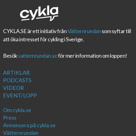
CYKLA.SE
är ett initiativ från
Vätternrundan
som syftar till
att öka intresset för cykling i Sverige.
Besök
vatternrundan.se
för mer information om loppen!
ARTIKLAR
PODCASTS
VIDEOR
EVENT/LOPP
Om cykla.se
Press
Annonsera på cykla.se
Vätternrundan