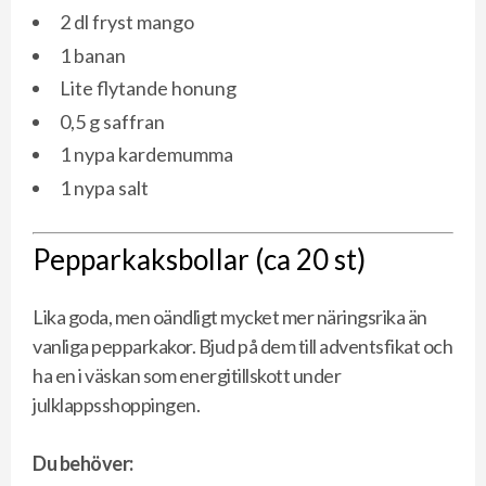
2 dl fryst mango
1 banan
Lite flytande honung
0,5 g saffran
1 nypa kardemumma
1 nypa salt
Pepparkaksbollar (ca 20 st)
Lika goda, men oändligt mycket mer näringsrika än
vanliga pepparkakor. Bjud på dem till adventsfikat och
ha en i väskan som energitillskott under
julklappsshoppingen.
Du behöver: