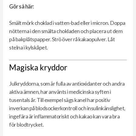
Gör så här:
Smält mörk choklad i vatten-bad eller i micron. Doppa
nötterna i den smälta chokladen och placera ut dem
på bakplåtspapper. Strö över rå kakaopulver. Låt
stelna i kylskåpet.
Magiska kryddor
Julkryddorna, som är fulla av antioxidanter och andra
aktiva ämnen, har använts i medicinska syften i
tusentals år. Till exempel sägs kanel har positiv
inverkan på blodsockerkontroll och insulinkänslighet,
ingefära är inflammatoriskt och kakao kan vara bra
för blodtrycket.