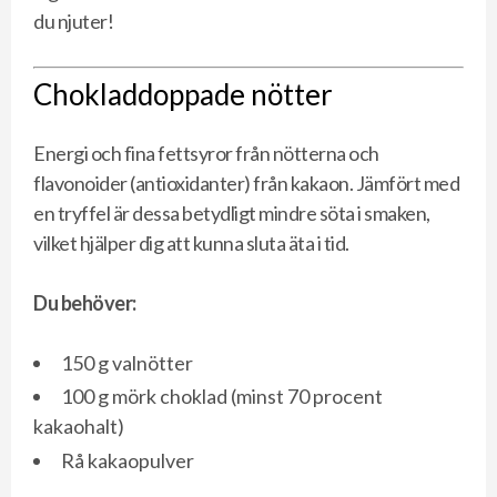
du njuter!
Chokladdoppade nötter
Energi och fina fettsyror från nötterna och
flavonoider (antioxidanter) från kakaon. Jämfört med
en tryffel är dessa betydligt mindre söta i smaken,
vilket hjälper dig att kunna sluta äta i tid.
Du behöver:
150 g valnötter
100 g mörk choklad (minst 70 procent
kakaohalt)
Rå kakaopulver