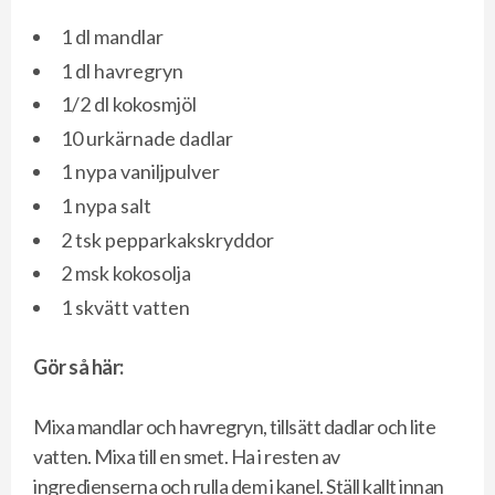
1 dl mandlar
1 dl havregryn
1/2 dl kokosmjöl
10 urkärnade dadlar
1 nypa vaniljpulver
1 nypa salt
2 tsk pepparkakskryddor
2 msk kokosolja
1 skvätt vatten
Gör så här:
Mixa mandlar och havregryn, tillsätt dadlar och lite
vatten. Mixa till en smet. Ha i resten av
ingredienserna och rulla dem i kanel. Ställ kallt innan