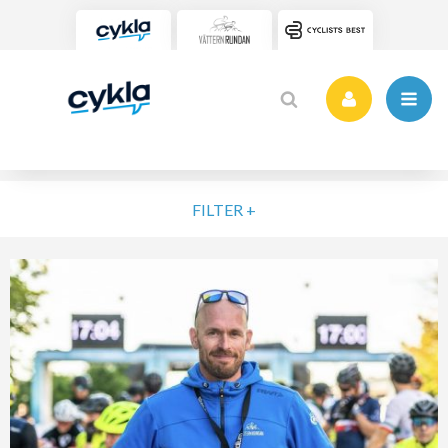
FILTER +
VÄLJ NIVÅ
ELIT
MOTION
NYBÖRJARE
VARDAG
POPULÄRA TAGGAR
SORTERA PÅ
Vätternrundan
Motionslopp
Cykling
Cykelveckan 2025
MTB
Träning
Vättern Bike Games
MTB-Lopp
RENSA FIL