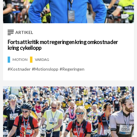
Cykelveckan 2021
Cykelveckan 2026
Regeringen
ARTIKEL
Fortsatt kritik mot regeringen kring omkostnader
kring cykellopp
MOTION
VARDAG
Kostnader
Motionslopp
Regeringen