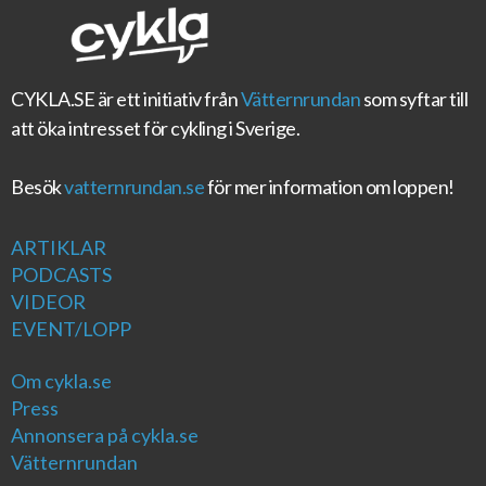
CYKLA.SE
är ett initiativ från
Vätternrundan
som syftar till
att öka intresset för cykling i Sverige.
Besök
vatternrundan.se
för mer information om loppen!
ARTIKLAR
PODCASTS
VIDEOR
EVENT/LOPP
Om cykla.se
Press
Annonsera på cykla.se
Vätternrundan