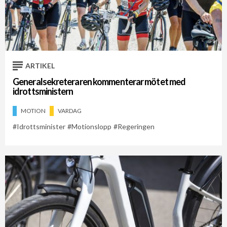
ARTIKEL
Generalsekreteraren kommenterar mötet med
idrottsministern
MOTION
VARDAG
Idrottsminister
Motionslopp
Regeringen