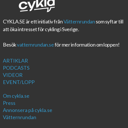
CYKLA.SE
är ett initiativ från
Vätternrundan
som syftar till
att öka intresset för cykling i Sverige.
Besök
vatternrundan.se
för mer information om loppen!
ARTIKLAR
PODCASTS
VIDEOR
EVENT/LOPP
Om cykla.se
Press
Annonsera på cykla.se
Vätternrundan