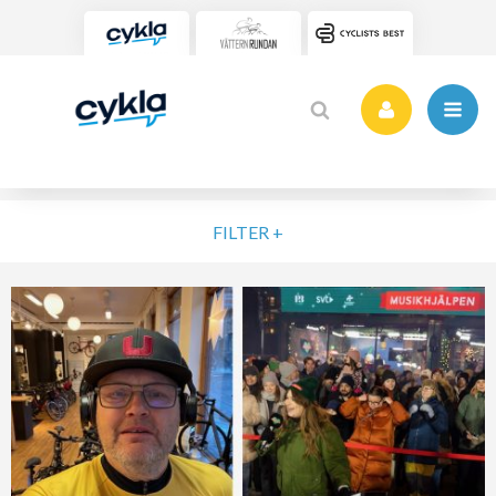
FILTER +
VÄLJ NIVÅ
ELIT
MOTION
NYBÖRJARE
VARDAG
POPULÄRA TAGGAR
SORTERA PÅ
Vätternrundan
Motionslopp
Cykling
Cykelveckan 2025
MTB
Träning
Vättern Bike Games
MTB-Lopp
RENSA FIL