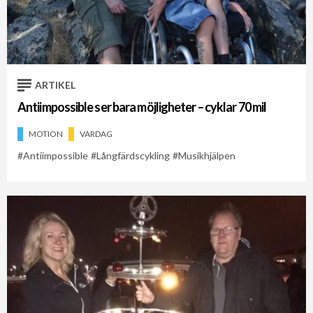
ARTIKEL
Antiimpossible ser bara möjligheter – cyklar 70 mil
MOTION
VARDAG
Antiimpossible
Långfärdscykling
Musikhjälpen