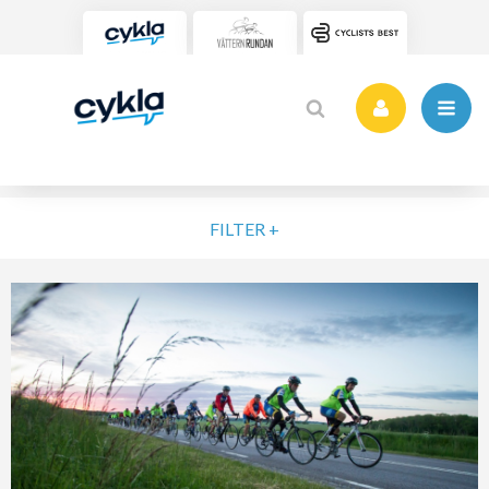
FILTER +
VÄLJ NIVÅ
ELIT
MOTION
NYBÖRJARE
VARDAG
POPULÄRA TAGGAR
SORTERA PÅ
Vätternrundan
Motionslopp
Cykling
Cykelveckan 2025
MTB
Träning
Vättern Bike Games
MTB-Lopp
RENSA FIL