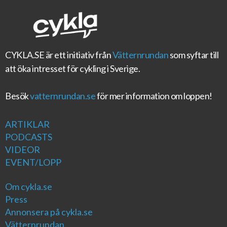
CYKLA.SE
är ett initiativ från
Vätternrundan
som syftar till
att öka intresset för cykling i Sverige.
Besök
vatternrundan.se
för mer information om loppen!
ARTIKLAR
PODCASTS
VIDEOR
EVENT/LOPP
Om cykla.se
Press
Annonsera på cykla.se
Vätternrundan