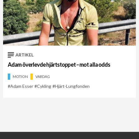
ARTIKEL
Adam överlevde hjärtstoppet – mot alla odds
MOTION
VARDAG
Adam Esser
Cykling
Hjärt-Lungfonden