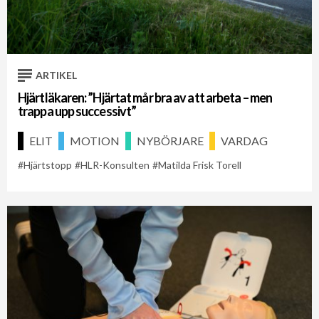
Cykelveckan 2021
Cykelveckan 2026
Hjärtstopp
ARTIKEL
Hjärtläkaren: ”Hjärtat mår bra av att arbeta – men
trappa upp successivt”
ELIT
MOTION
NYBÖRJARE
VARDAG
Hjärtstopp
HLR-Konsulten
Matilda Frisk Torell