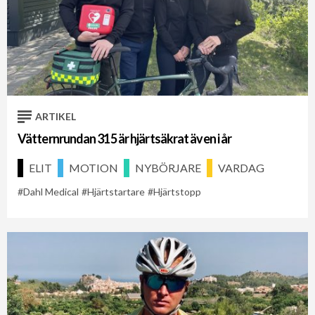
ARTIKEL
Vätternrundan 315 är hjärtsäkrat även i år
ELIT
MOTION
NYBÖRJARE
VARDAG
Dahl Medical
Hjärtstartare
Hjärtstopp