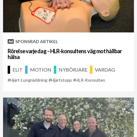
SPONSRAD ARTIKEL
Rörelse varje dag – HLR-konsultens väg mot hållbar
hälsa
ELIT
MOTION
NYBÖRJARE
VARDAG
Hjärt-Lungräddning
Hjärtstopp
HLR-Konsulten