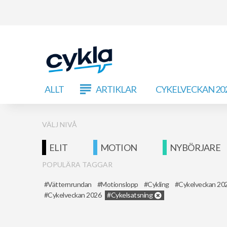
ALLT
ARTIKLAR
CYKELVECKAN 20
VÄLJ NIVÅ
ELIT
MOTION
NYBÖRJARE
POPULÄRA TAGGAR
Vätternrundan
Motionslopp
Cykling
Cykelveckan 20
Cykelveckan 2026
Cykelsatsning