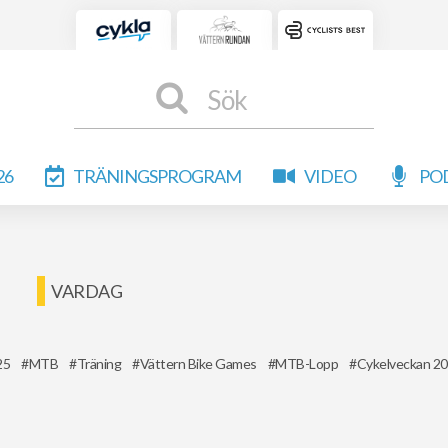
Sök
26
TRÄNINGSPROGRAM
VIDEO
PO
VARDAG
25
MTB
Träning
Vättern Bike Games
MTB-Lopp
Cykelveckan 2