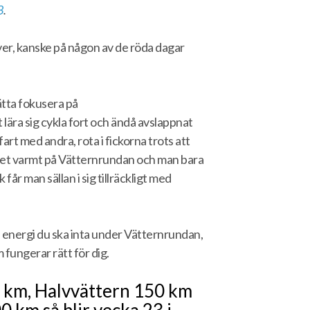
3
.
över, kanske på någon av de röda dagar
ätta fokusera på
lära sig cykla fort och ändå avslappnat
art med andra, rota i fickorna trots att
 det varmt på Vätternrundan och man bara
får man sällan i sig tillräckligt med
n energi du ska inta under Vätternrundan,
 fungerar rätt för dig.
0 km, Halvvättern 150 km
 km så blir vecka 23 i