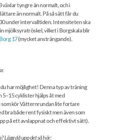
 växlar tyngre än normalt, och i
lättare än normalt. På så sätt får du
0 under intervalltiden. Intensiteten ska
in mjölksyratröskel, vilket i Borgskala blir
Borg 17
(mycket ansträngande).
r.
 du har möjlighet! Denna typ av träning
 5–15 cyklister hjälps åt med
 som kör Vätternrundan lite fortare
ed bra både rent fysiskt men även som
rupp på ett avslappnat och effektivt sätt).
a? Lägg då upp det så här: