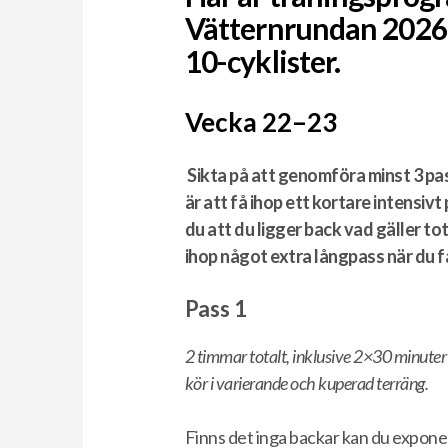
Vätternrundan 2026 
10-cyklister.
Vecka 22–23
Sikta på att genomföra minst 3 pass
är att få ihop ett kortare intensiv
du att du ligger back vad gäller t
ihop något extra långpass när du får
Pass 1
2 timmar totalt, inklusive 2×30 minuter 
kör i varierande och kuperad terräng.
Finns det inga backar kan du exponer