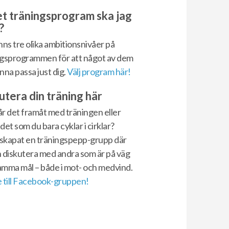
et träningsprogram ska jag
?
nns tre olika ambitionsnivåer på
ngsprogrammen för att något av dem
nna passa just dig.
Välj program här!
utera din träning här
r det framåt med träningen eller
det som du bara cyklar i cirklar?
 skapat en träningspepp-grupp där
 diskutera med andra som är på väg
amma mål – både i mot- och medvind.
 till Facebook-gruppen!