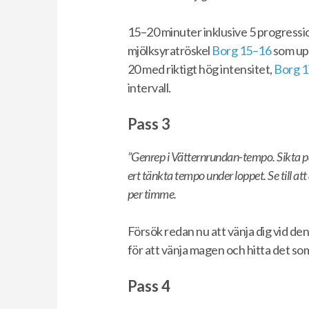
15–20 minuter inklusive 5 progressi
mjölksyratröskel
Borg 15–16
som up
20 med riktigt hög intensitet,
Borg 
intervall.
Pass 3
”Genrep i Vätternrundan-tempo. Sikta 
ert tänkta tempo under loppet. Se till at
per timme.
Försök redan nu att vänja dig vid de
för att vänja magen och hitta det som
Pass 4