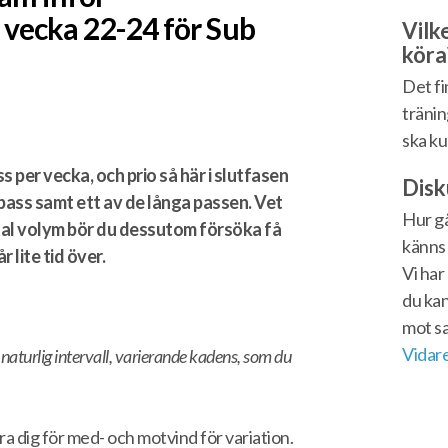
vecka 22-24 för Sub
Vilk
köra
Det fi
träni
ska ku
 per vecka, och prio så här i slutfasen
Disk
t pass samt ett av de långa passen. Vet
Hur gå
otal volym bör du dessutom försöka få
känns 
 lite tid över.
Vi har
du kan
mot s
Vidare
naturlig intervall, varierande kadens, som du
a dig för med- och motvind för variation.