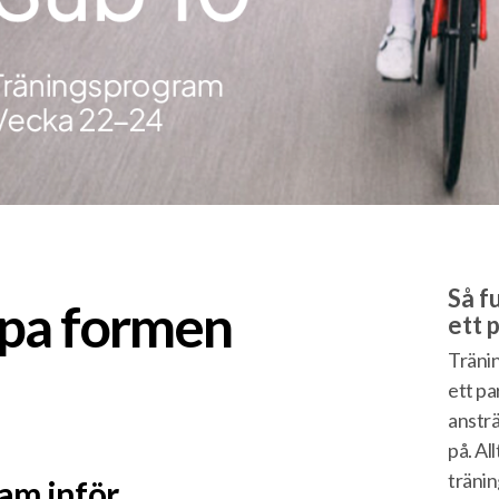
Så f
ppa formen
ett 
Träni
ett pa
ansträ
på. All
tränin
ram inför