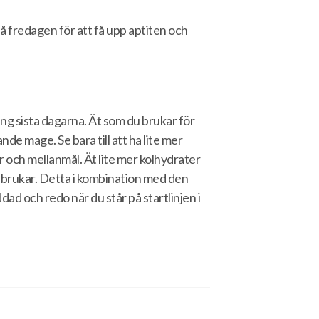
 på fredagen för att få upp aptiten och
ng sista dagarna. Ät som du brukar för
nde mage. Se bara till att ha lite mer
r och mellanmål. Ät lite mer kolhydrater
du brukar. Detta i kombination med den
dad och redo när du står på startlinjen i