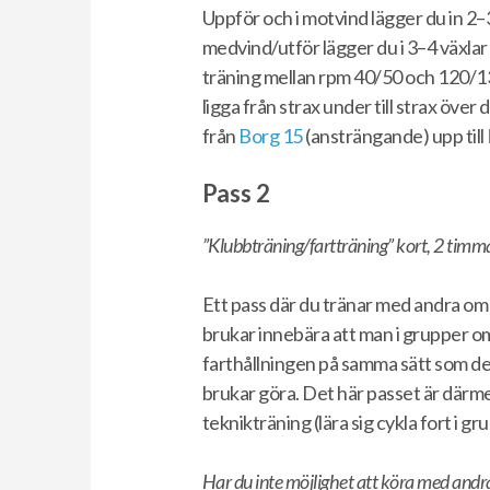
Uppför och i motvind lägger du in 2–3
medvind/utför lägger du i 3–4 växlar 
träning mellan rpm 40/50 och 120/13
ligga från strax under till strax över d
från
Borg 15
(ansträngande) upp till
Pass 2
”Klubbträning/fartträning” kort, 2 timma
Ett pass där du tränar med andra om
brukar innebära att man i grupper om
farthållningen på samma sätt som de
brukar göra. Det här passet är därm
teknikträning (lära sig cykla fort i g
Har du inte möjlighet att köra med andr