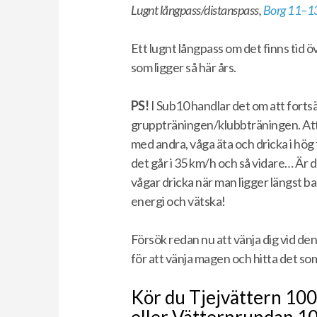
Lugnt långpass/distanspass,
Borg 11–1
Ett lugnt långpass om det finns tid 
som ligger så här års.
PS!
I Sub10 handlar det om att forts
gruppträningen/klubbträningen. Att 
med andra, våga äta och dricka i hög f
det går i 35 km/h och så vidare… Är
vågar dricka när man ligger längst bak 
energi och vätska!
Försök redan nu att vänja dig vid de
för att vänja magen och hitta det som
Kör du Tjejvättern 10
eller Vätternrundan 100