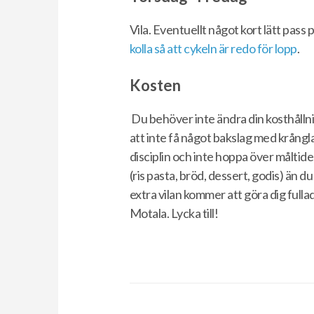
Vila. Eventuellt något kort lätt pass
kolla så att cykeln är redo för lopp
.
Kosten
Du behöver inte ändra din kosthållni
att inte få något bakslag med krångla
disciplin och inte hoppa över måltide
(ris pasta, bröd, dessert, godis) än 
extra vilan kommer att göra dig fullad
Motala. Lycka till!