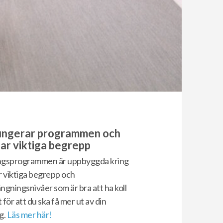
ungerar programmen och
par viktiga begrepp
ngsprogrammen är uppbyggda kring
r viktiga begrepp och
ngningsnivåer som är bra att ha koll
t för att du ska få mer ut av din
g.
Läs mer här!