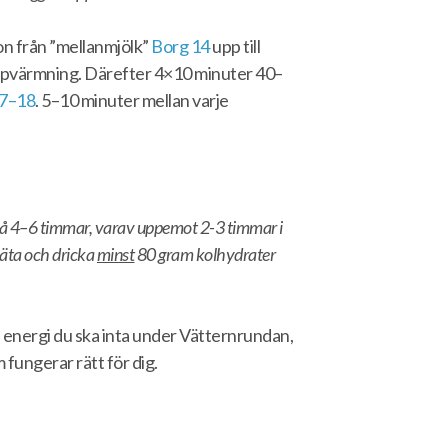
on från ”mellanmjölk”
Borg 14
upp till
pvärmning. Därefter 4×10 minuter 40–
17–18
. 5–10 minuter mellan varje
på 4–6 timmar, varav uppemot 2-3 timmar i
t äta och dricka
minst
80 gram kolhydrater
n energi du ska inta under Vätternrundan,
 fungerar rätt för dig.