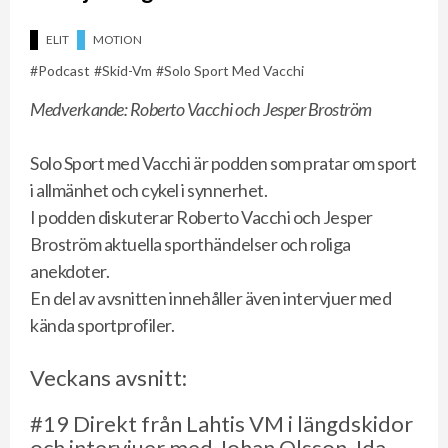
ELIT
MOTION
Podcast
Skid-Vm
Solo Sport Med Vacchi
Medverkande: Roberto Vacchi och Jesper Broström
Solo Sport med Vacchi är podden som pratar om sport
i allmänhet och cykel i synnerhet.
I podden diskuterar Roberto Vacchi och Jesper
Broström aktuella sporthändelser och roliga
anekdoter.
En del av avsnitten innehåller även intervjuer med
kända sportprofiler.
Veckans avsnitt:
#19 Direkt från Lahtis VM i längdskidor
och intervjuer med Johan Olsson, Ida