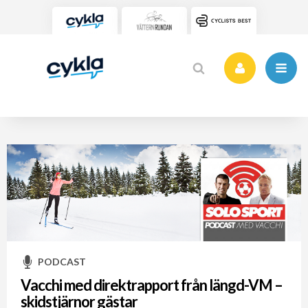
PODCAST
Vacchi med direktrapport från längd-VM –
skidstjärnor gästar