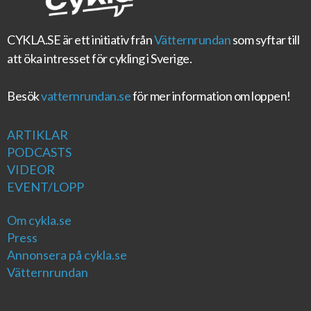
CYKLA.SE
är ett initiativ från
Vätternrundan
som syftar till
att öka intresset för cykling i Sverige.
Besök
vatternrundan.se
för mer information om loppen!
ARTIKLAR
PODCASTS
VIDEOR
EVENT/LOPP
Om cykla.se
Press
Annonsera på cykla.se
Vätternrundan