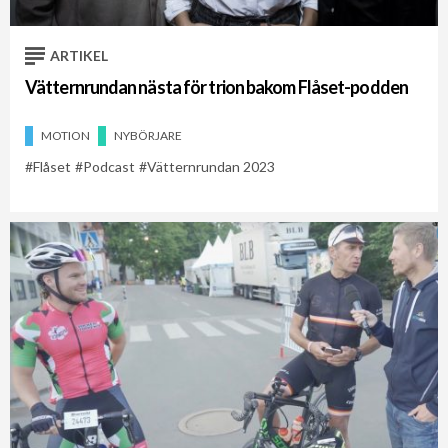
ARTIKEL
Vätternrundan nästa för trion bakom Flåset-podden
MOTION
NYBÖRJARE
Flåset
Podcast
Vätternrundan 2023