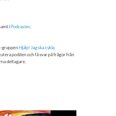
samt i
Podcaster
,
ok-gruppen
Hjälp! Jag ska cykla
skutera podden och få svar på frågor från
rna deltagare.