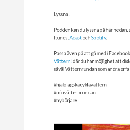
Lyssna!
Podden kan du lyssna på här nedan, 
Itunes,
Acast
och
Spotify
.
Passa även på att gå med i Facebo
Vättern!
där du har möjlighet att di
såväl Vätternrundan som andra erfa
#hjälpjagskacyklavattern
#minvätternrundan
#nybörjare