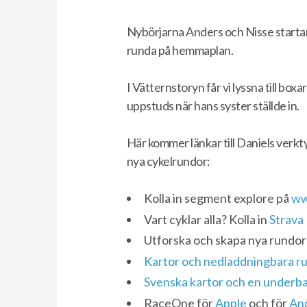
Nybörjarna Anders och Nisse startar
runda på hemmaplan.
I Vätternstoryn får vi lyssna till bo
uppstuds när hans syster ställde in.
Här kommer länkar till Daniels verkt
nya cykelrundor:
Kolla in segment explore på
ww
Vart cyklar alla? Kolla in
Strava
Utforska och skapa nya rundor
Kartor och nedladdningbara r
Svenska kartor och en underba
RaceOne för
Apple
och för
An