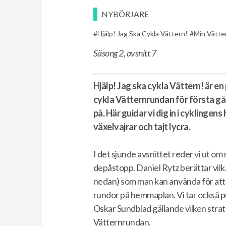
NYBÖRJARE
Hjälp! Jag Ska Cykla Vättern!
Min Vätte
Säsong 2, avsnitt 7
Hjälp! Jag ska cykla Vättern! är en
cykla Vätternrundan för första gå
på. Här guidar vi dig in i cyklingens 
växelvajrar och tajt lycra.
I det sjunde avsnittet reder vi ut om
depåstopp. Daniel Rytz berättar vilka
nedan) som man kan använda för att
rundor på hemmaplan. Vi tar också
Oskar Sundblad gällande vilken stra
Vätternrundan.