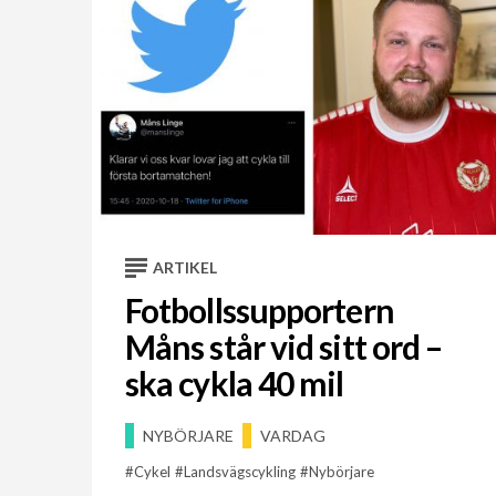
ARTIKEL
Fotbollssupportern
Måns står vid sitt ord –
ska cykla 40 mil
NYBÖRJARE
VARDAG
Cykel
Landsvägscykling
Nybörjare