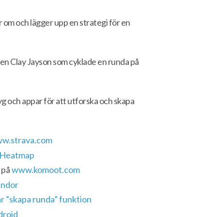
 om och lägger upp en strategi för en
xaren Clay Jayson som cyklade en runda på
yg och appar för att utforska och skapa
w.strava.com
 Heatmap
 på
www.komoot.com
undor
r ”skapa runda” funktion
droid