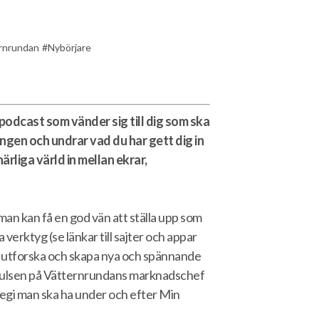
rnrundan
Nybörjare
 podcast som vänder sig till dig som ska
ngen och undrar vad du har gett dig in
härliga värld in mellan ekrar,
 man kan få en god vän att ställa upp som
 verktyg (se länkar till sajter och appar
 utforska och skapa nya och spännande
 pulsen på Vätternrundans marknadschef
tegi man ska ha under och efter Min