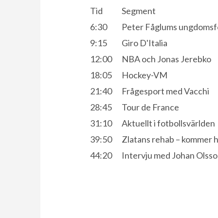
Tid
Segment
6:30
Peter Fåglums ungdoms
9:15
Giro D'Italia
12:00
NBA och Jonas Jerebko
18:05
Hockey-VM
21:40
Frågesport med Vacchi
28:45
Tour de France
31:10
Aktuellt i fotbollsvärlden
39:50
Zlatans rehab – kommer ha
44:20
Intervju med Johan Olss