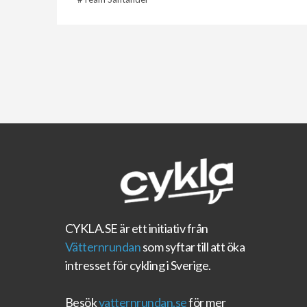
CYKLA.SE
är ett initiativ från
Vätternrundan
som syftar till att öka
intresset för cykling i Sverige.
Besök
vatternrundan.se
för mer