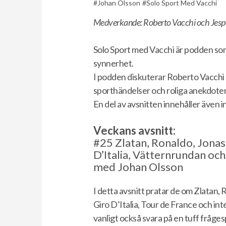
Johan Olsson
Solo Sport Med Vacchi
Medverkande: Roberto Vacchi och Jesp
Solo Sport med Vacchi är podden som 
synnerhet.
I podden diskuterar Roberto Vacchi
sporthändelser och roliga anekdoter
En del av avsnitten innehåller även 
Veckans avsnitt:
#25
Zlatan, Ronaldo, Jonas
D’Italia, Vätternrundan och
med Johan Olsson
I detta avsnitt pratar de om Zlatan
Giro D’Italia, Tour de France och i
vanligt också svara på en tuff fråges