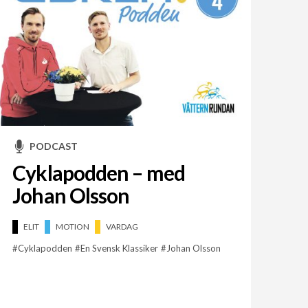
PODCAST
Cyklapodden – med
Johan Olsson
ELIT
MOTION
VARDAG
Cyklapodden
En Svensk Klassiker
Johan Olsson