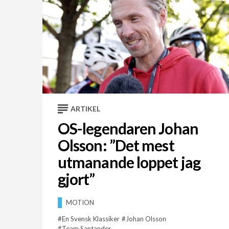
ARTIKEL
OS-legendaren Johan
Olsson: ”Det mest
utmanande loppet jag
gjort”
MOTION
En Svensk Klassiker
Johan Olsson
Team Santander