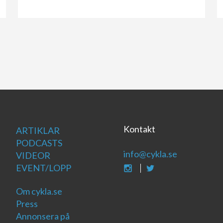
Kontakt
ARTIKLAR
PODCASTS
info@cykla.se
VIDEOR
EVENT/LOPP
Om cykla.se
Press
Annonsera på