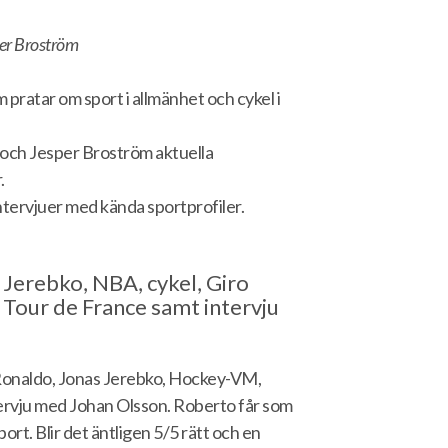
er Broström
pratar om sport i allmänhet och cykel i
 och Jesper Broström aktuella
.
intervjuer med kända sportprofiler.
 Jerebko, NBA, cykel, Giro
 Tour de France samt intervju
, Ronaldo, Jonas Jerebko, Hockey-VM,
ntervju med Johan Olsson. Roberto får som
port.
Blir det äntligen 5/5 rätt och en