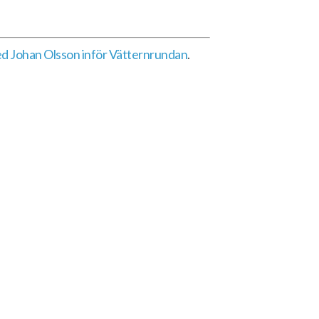
med Johan Olsson inför Vätternrundan
.