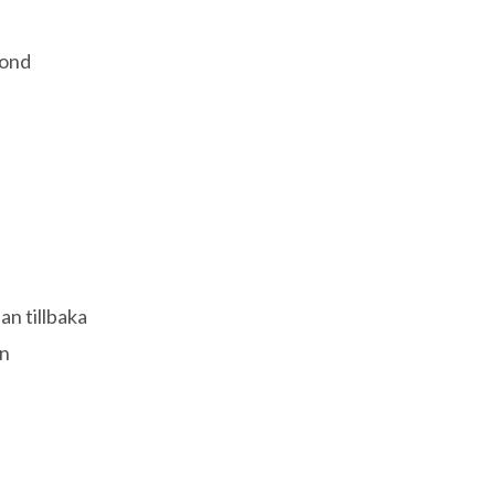
fond
n tillbaka
on