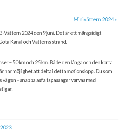
Minivättern 2024
»
B-Vättern 2024 den 9 juni. Det är ett mångsidigt
Göta Kanal och Vätterns strand.
nser – 50 km och 25 km. Både den långa och den korta
8 år har möjlighet att delta i detta motionslopp. Du som
gs vägen – snabba asfaltspassager varvas med
tigar.
 2023.