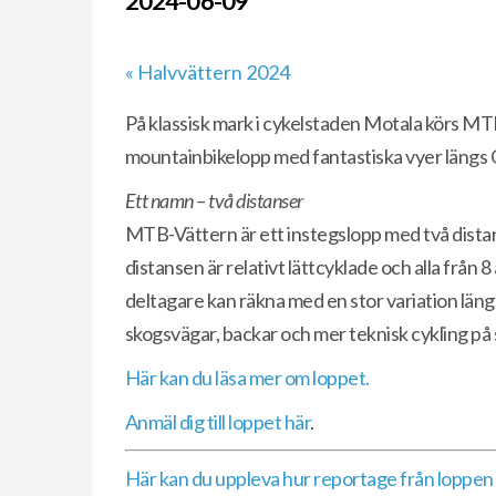
2024-06-09
«
Halvvättern 2024
På klassisk mark i cykelstaden Motala körs MT
mountainbikelopp med fantastiska vyer längs 
Ett namn – två distanser
MTB-Vättern är ett instegslopp med två dista
distansen är relativt lättcyklade och alla från 
deltagare kan räkna med en stor variation län
skogsvägar, backar och mer teknisk cykling på s
Här kan du läsa mer om loppet.
Anmäl dig till loppet här
.
Här kan du uppleva hur reportage från loppen