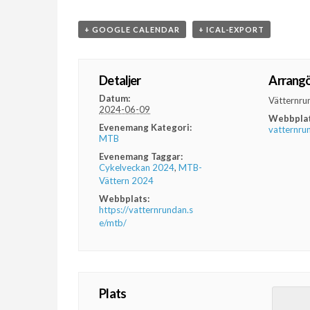
+ GOOGLE CALENDAR
+ ICAL-EXPORT
Detaljer
Arrang
Datum:
Vätternru
2024-06-09
Webbplat
Evenemang Kategori:
vatternru
MTB
Evenemang Taggar:
Cykelveckan 2024
,
MTB-
Vättern 2024
Webbplats:
https://vatternrundan.s
e/mtb/
Plats