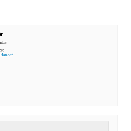
ör
ndan
s:
ndan.se/