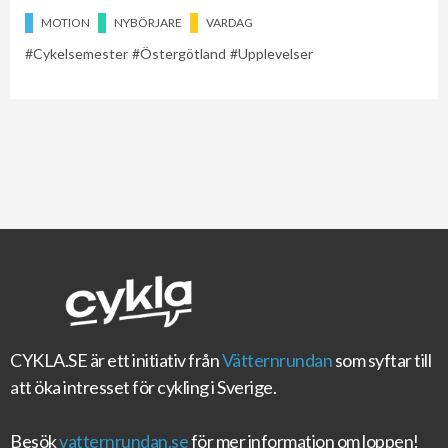
MOTION
NYBÖRJARE
VARDAG
Cykelsemester
Östergötland
Upplevelser
CYKLA.SE
är ett initiativ från
Vätternrundan
som syftar till
att öka intresset för cykling i Sverige.
Besök
vatternrundan.se
för mer information om loppen!