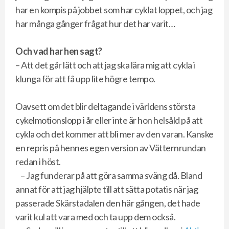
har en kompis på jobbet som har cyklat loppet, och jag
har många gånger frågat hur det har varit…
Och vad har hen sagt?
– Att det går lätt och att jag ska lära mig att cykla i
klunga för att få upp lite högre tempo.
Oavsett om det blir deltagande i världens största
cykelmotionslopp i år eller inte är hon helsåld på att
cykla och det kommer att bli mer av den varan. Kanske
en repris på hennes egen version av Vätternrundan
redan i höst.
– Jag funderar på att göra samma sväng då. Bland
annat för att jag hjälpte till att sätta potatis när jag
passerade Skärstadalen den här gången, det hade
varit kul att vara med och ta upp dem också.