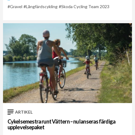
Gravel
Långfärdscykling
Skoda Cycling Team 2023
ARTIKEL
Cykelsemestra runt Vättern – nu lanseras färdiga
upplevelsepaket