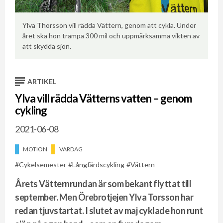
Ylva Thorsson vill rädda Vättern, genom att cykla. Under
Fö
året ska hon trampa 300 mil och uppmärksamma vikten av
Fr
att skydda sjön.
Fo
ARTIKEL
Ylva vill rädda Vätterns vatten – genom
cykling
2021-06-08
MOTION
VARDAG
Cykelsemester
Långfärdscykling
Vättern
Årets Vätternrundan är som bekant flyttat till
september. Men Örebrotjejen Ylva Torsson har
redan tjuvstartat. I slutet av maj cyklade hon runt