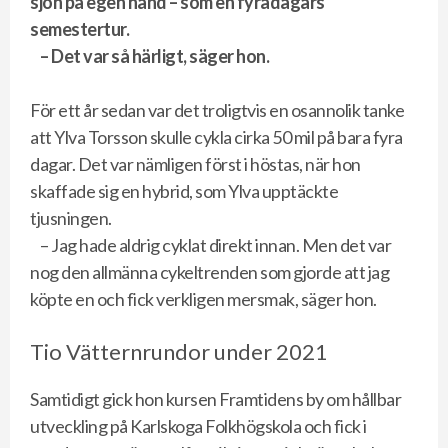
sjön på egen hand – som en fyradagars
semestertur.
– Det var så härligt, säger hon.
För ett år sedan var det troligtvis en osannolik tanke
att Ylva Torsson skulle cykla cirka 50 mil på bara fyra
dagar. Det var nämligen först i höstas, när hon
skaffade sig en hybrid, som Ylva upptäckte
tjusningen.
– Jag hade aldrig cyklat direkt innan. Men det var
nog den allmänna cykeltrenden som gjorde att jag
köpte en och fick verkligen mersmak, säger hon.
Tio Vätternrundor under 2021
Samtidigt gick hon kursen Framtidens by om hållbar
utveckling på Karlskoga Folkhögskola och fick i