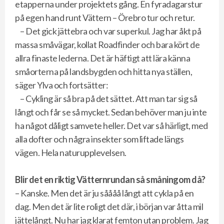
etapperna under projektets gång. En fyradagarstur
på egen hand runt Vättern – Örebro tur och retur.
– Det gick jättebra och var superkul. Jag har åkt på
massa småvägar, kollat Roadfinder och bara kört de
allra finaste lederna. Det är häftigt att lära känna
småorterna på landsbygden och hitta nya ställen,
säger Ylva och fortsätter:
– Cykling är så bra på det sättet. Att man tar sig så
långt och får se så mycket. Sedan behöver man ju inte
ha något dåligt samvete heller. Det var så härligt, med
alla dofter och några insekter som liftade längs
vägen. Hela naturupplevelsen.
Blir det en riktig Vätternrundan så småningom då?
– Kanske. Men det är ju såååå långt att cykla på en
dag. Men det är lite roligt det där, i början var åtta mil
jättelångt. Nu har jag klarat femton utan problem. Jag