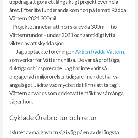
uppdrag att göra ett långsiktigt projekt över hela
året. Efter lite funderande kom hon på temat: Rädda
Vättern 2021 300 mil.
Projektet innebär att hon ska cykla 300 mil – tio
Vätternrundor – under 2021 och samtidigt lyfta
vikten av att skydda sjön.
– Jag upptäckte föreningen
Aktion Rädda Vättern,
som verkar för Vätterns hälsa. De var så proffsiga,
duktiga och inspirerade. Jag har inte varit så
engagerad i miljörörelser tidigare, men det här var
angeläget. Jädrar vad mycket det finns att ta tag i,
Vättern används som dricksvattentäkt av så många,
säger hon.
Cyklade Örebro tur och retur
I slutet av maj gav hon sig i väg på en av de längsta