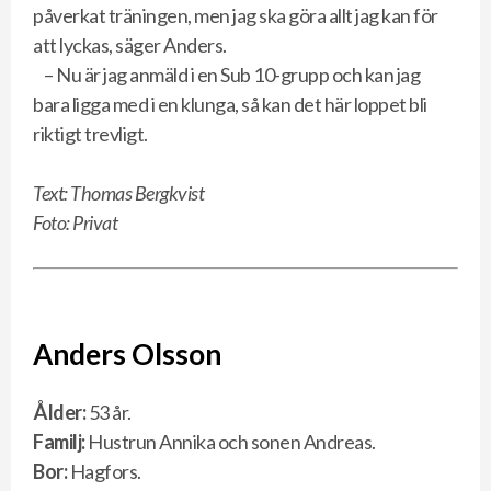
påverkat träningen, men jag ska göra allt jag kan för
att lyckas, säger Anders.
– Nu är jag anmäld i en Sub 10-grupp och kan jag
bara ligga med i en klunga, så kan det här loppet bli
riktigt trevligt.
Text: Thomas Bergkvist
Foto: Privat
Anders Olsson
Ålder:
53 år.
Familj:
Hustrun Annika och sonen Andreas.
Bor:
Hagfors.