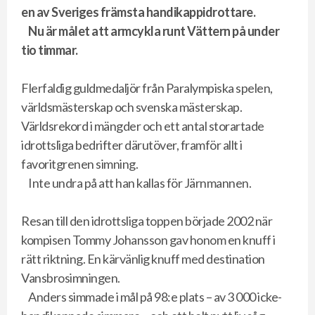
en av Sveriges främsta handikappidrottare.
Nu är målet att armcykla runt Vättern på under
tio timmar.
Flerfaldig guldmedaljör från Paralympiska spelen,
världsmästerskap och svenska mästerskap.
Världsrekord i mängder och ett antal storartade
idrottsliga bedrifter därutöver, framför allt i
favoritgrenen simning.
Inte undra på att han kallas för Järnmannen.
Resan till den idrottsliga toppen började 2002 när
kompisen Tommy Johansson gav honom en knuff i
rätt riktning. En kärvänlig knuff med destination
Vansbrosimningen.
Anders simmade i mål på 98:e plats – av 3 000 icke-