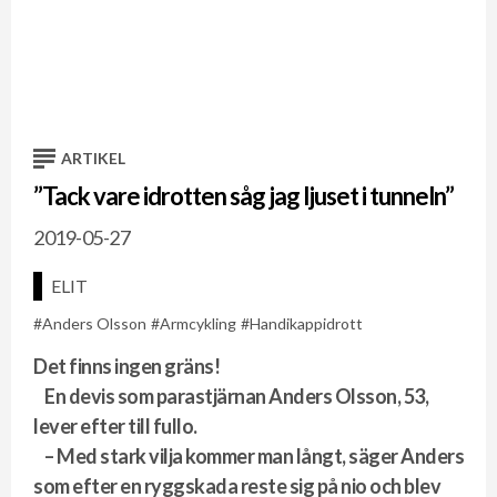
-,
Si
VM
ARTIKEL
”Tack vare idrotten såg jag ljuset i tunneln”
2019-05-27
ELIT
Anders Olsson
Armcykling
Handikappidrott
Det finns ingen gräns!
En devis som parastjärnan Anders Olsson, 53,
lever efter till fullo.
– Med stark vilja kommer man långt, säger Anders
som efter en ryggskada reste sig på nio och blev