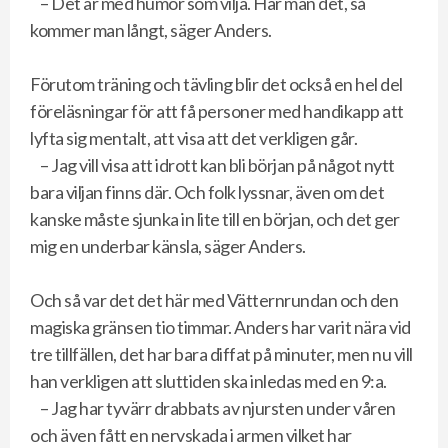
– Det är med humor som vilja. Har man det, så
kommer man långt, säger Anders.
Förutom träning och tävling blir det också en hel del
föreläsningar för att få personer med handikapp att
lyfta sig mentalt, att visa att det verkligen går.
– Jag vill visa att idrott kan bli början på något nytt
bara viljan finns där. Och folk lyssnar, även om det
kanske måste sjunka in lite till en början, och det ger
mig en underbar känsla, säger Anders.
Och så var det det här med Vätternrundan och den
magiska gränsen tio timmar. Anders har varit nära vid
tre tillfällen, det har bara diffat på minuter, men nu vill
han verkligen att sluttiden ska inledas med en 9:a.
– Jag har tyvärr drabbats av njursten under våren
och även fått en nervskada i armen vilket har