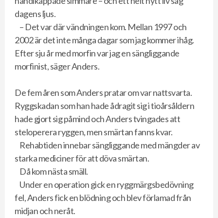
handikappade simmare – och ett helt nytt liv såg
dagens ljus.
– Det var där vändningen kom. Mellan 1997 och
2002 är det inte många dagar som jag kommer ihåg.
Efter sju år med morfin var jag en sängliggande
morfinist, säger Anders.
De fem åren som Anders pratar om var nattsvarta.
Ryggskadan som han hade ådragit sig i tioårsåldern
hade gjort sig påmind och Anders tvingades att
steloperera ryggen, men smärtan fanns kvar.
Rehabtiden innebar sängliggande med mängder av
starka mediciner för att döva smärtan.
Då kom nästa smäll.
Under en operation gick en ryggmärgsbedövning
fel, Anders fick en blödning och blev förlamad från
midjan och neråt.