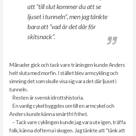
att ”till slut kommer du att se
ljuset i tunneln”, men jag tänkte
bara att ”vad är det där för
skitsnack”.
Månader gick och tack vare träningen kunde Anders
helt sluta med morfin. I stället blev armcykling och
simning det som skulle visa sig vara det där ljuset i
tunneln.
Resten är svensk idrottshistoria.
En vanlig cykel byggdes om till en armcykel och
Anders kunde känna smärtfri frihet.
– Tack vare cyklingen kunde jag vara ute igen, träffa
folk, känna dofterna i skogen. Jag tänkte att ”tänk att