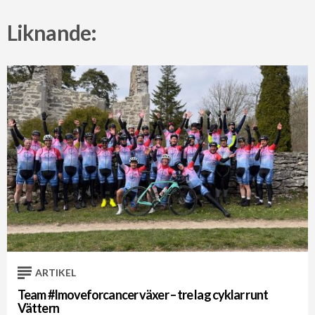
Liknande:
ARTIKEL
Team #Imoveforcancer växer – tre lag cyklar runt
Vättern