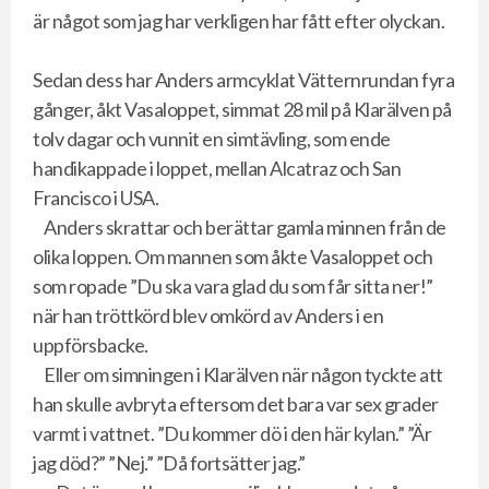
är något som jag har verkligen har fått efter olyckan.
Sedan dess har Anders armcyklat Vätternrundan fyra
gånger, åkt Vasaloppet, simmat 28 mil på Klarälven på
tolv dagar och vunnit en simtävling, som ende
handikappade i loppet, mellan Alcatraz och San
Francisco i USA.
Anders skrattar och berättar gamla minnen från de
olika loppen. Om mannen som åkte Vasaloppet och
som ropade ”Du ska vara glad du som får sitta ner!”
när han tröttkörd blev omkörd av Anders i en
uppförsbacke.
Eller om simningen i Klarälven när någon tyckte att
han skulle avbryta eftersom det bara var sex grader
varmt i vattnet. ”Du kommer dö i den här kylan.” ”Är
jag död?” ”Nej.” ”Då fortsätter jag.”