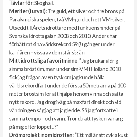
Tävlar för:
Skoghall.
Meriter (i urval):
Tre guld, ett silver och tre brons på
Paralympiska spelen, två VM-guld och ett VM-silver.
Utsedd till Årets idrottare med funktionshinder på
Svenska Idrottsgalan 2008 och 2010. Anders har
förbättrat sina världsrekord 59 (!) gånger under
karriären – vissa av dem står sig än.
Mitt idrottsliga favoritminne: ”
Jag brukar aldrig
simma bröstsim, men under sim-VM i Holland 2010
fick jag frågan av en tysk om jag kunde hålla
världsrekordfart under de första 50 metrarna på 100
meter bröstsim för att hjälpa honom vinna och sätta
nytt rekord. Jag drog iväg på maxfart direkt och vid
vändningen såg jag att jag ledde. Så jag fortsatte i
samma tempo – och vann. Tror du att tysken var arg
på mig efter loppet..?”
Drömprojekt inom idrotten: ”
Ett mål är att cykla kust