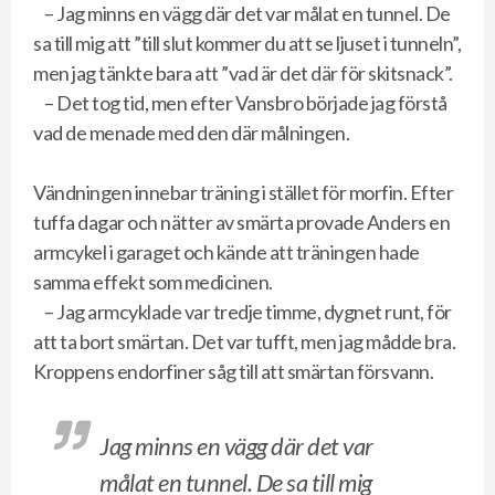
– Jag minns en vägg där det var målat en tunnel. De
sa till mig att ”till slut kommer du att se ljuset i tunneln”,
men jag tänkte bara att ”vad är det där för skitsnack”.
– Det tog tid, men efter Vansbro började jag förstå
vad de menade med den där målningen.
Vändningen innebar träning i stället för morfin. Efter
tuffa dagar och nätter av smärta provade Anders en
armcykel i garaget och kände att träningen hade
samma effekt som medicinen.
– Jag armcyklade var tredje timme, dygnet runt, för
att ta bort smärtan. Det var tufft, men jag mådde bra.
Kroppens endorfiner såg till att smärtan försvann.
Jag minns en vägg där det var
målat en tunnel. De sa till mig