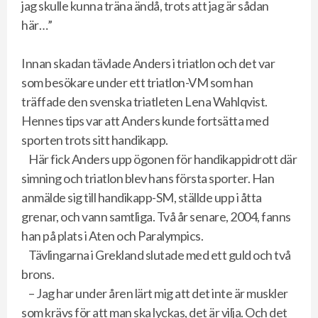
jag skulle kunna träna ändå, trots att jag är sådan
här…”
Innan skadan tävlade Anders i triatlon och det var
som besökare under ett triatlon-VM som han
träffade den svenska triatleten Lena Wahlqvist.
Hennes tips var att Anders kunde fortsätta med
sporten trots sitt handikapp.
Här fick Anders upp ögonen för handikappidrott där
simning och triatlon blev hans första sporter. Han
anmälde sig till handikapp-SM, ställde upp i åtta
grenar, och vann samtliga. Två år senare, 2004, fanns
han på plats i Aten och Paralympics.
Tävlingarna i Grekland slutade med ett guld och två
brons.
– Jag har under åren lärt mig att det inte är muskler
som krävs för att man ska lyckas, det är vilja. Och det