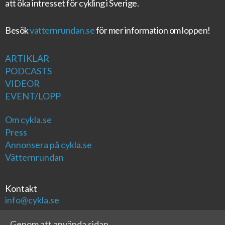
att öka intresset för cykling i Sverige.
Besök
vatternrundan.se
för mer information om loppen!
ARTIKLAR
PODCASTS
VIDEOR
EVENT/LOPP
Om cykla.se
Press
Annonsera på cykla.se
Vätternrundan
Kontakt
info@cykla.se
Genom att använda sidan