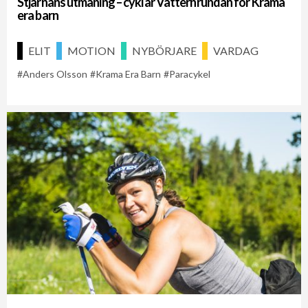
Stjärnans utmaning – cyklar Vätternrundan för Krama
era barn
ELIT
MOTION
NYBÖRJARE
VARDAG
Anders Olsson
Krama Era Barn
Paracykel