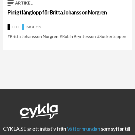
ARTIKEL
Pirrigt långlopp för Britta Johansson Norgren
ELIT
MOTION
Britta Johansson Norgren
Robin Bryntesson
Sockertoppen
CYKLA.SE
är ett initiativ från
Vätternrundan
som syftar till