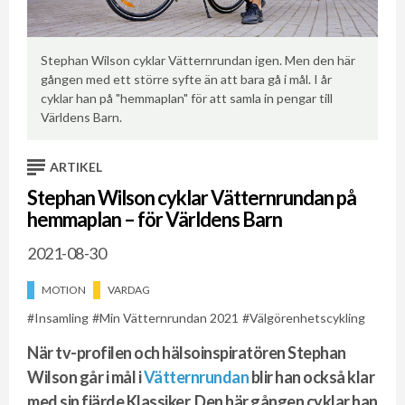
Stephan Wilson cyklar Vätternrundan igen. Men den här
De
gången med ett större syfte än att bara gå i mål. I år
ko
cyklar han på "hemmaplan" för att samla in pengar till
so
Världens Barn.
ARTIKEL
Stephan Wilson cyklar Vätternrundan på
hemmaplan – för Världens Barn
2021-08-30
MOTION
VARDAG
Insamling
Min Vätternrundan 2021
Välgörenhetscykling
När tv-profilen och hälsoinspiratören Stephan
Wilson går i mål i
Vätternrundan
blir han också klar
med sin fjärde Klassiker. Den här gången cyklar han