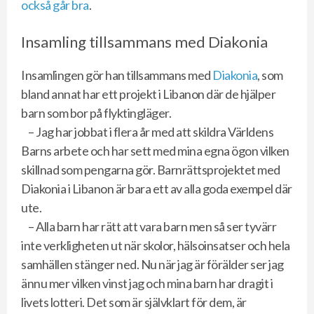
också går bra
.
Insamling tillsammans med Diakonia
Insamlingen gör han tillsammans med
Diakonia
, som
bland annat har ett projekt i Libanon där de hjälper
barn som bor på flyktingläger.
– Jag har jobbat i flera år med att skildra Världens
Barns arbete och har sett med mina egna ögon vilken
skillnad som pengarna gör. Barnrättsprojektet med
Diakonia i Libanon är bara ett av alla goda exempel där
ute.
– Alla barn har rätt att vara barn men så ser tyvärr
inte verkligheten ut när skolor, hälsoinsatser och hela
samhällen stänger ned. Nu när jag är förälder ser jag
ännu mer vilken vinst jag och mina barn har dragit i
livets lotteri. Det som är självklart för dem, är