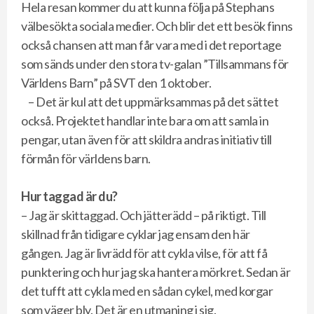
Hela resan kommer du att kunna följa på Stephans
välbesökta sociala medier. Och blir det ett besök finns
också chansen att man får vara med i det reportage
som sänds under den stora tv-galan ”Tillsammans för
Världens Barn” på SVT den 1 oktober.
– Det är kul att det uppmärksammas på det sättet
också. Projektet handlar inte bara om att samla in
pengar, utan även för att skildra andras initiativ till
förmån för världens barn.
Hur taggad är du?
– Jag är skittaggad. Och jätterädd – på riktigt. Till
skillnad från tidigare cyklar jag ensam den här
gången. Jag är livrädd för att cykla vilse, för att få
punktering och hur jag ska hantera mörkret. Sedan är
det tufft att cykla med en sådan cykel, med korgar
som väger bly. Det är en utmaning i sig.