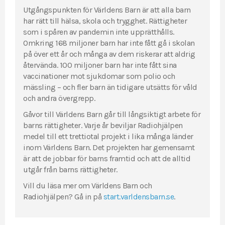
Utgångspunkten för Världens Barn är att alla barn
har rätt till hälsa, skola och trygghet. Rättigheter
som i spåren av pandemin inte upprätthålls.
Omkring 168 miljoner barn har inte fått gå i skolan
på över ett år och många av dem riskerar att aldrig
återvända. 100 miljoner barn har inte fått sina
vaccinationer mot sjukdomar som polio och
mässling – och fler barn än tidigare utsätts för våld
och andra övergrepp.
Gåvor till Världens Barn går till långsiktigt arbete för
barns rättigheter. Varje år beviljar Radiohjälpen
medel till ett trettiotal projekt i lika många länder
inom Världens Barn. Det projekten har gemensamt
är att de jobbar för barns framtid och att de alltid
utgår från barns rättigheter.
Vill du läsa mer om Världens Barn och
Radiohjälpen? Gå in på
start.varldensbarn.se
.