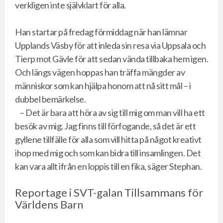
verkligen inte självklart för alla.
Han startar på fredag förmiddag när han lämnar
Upplands Väsby för att inleda sin resa via Uppsala och
Tierp mot Gävle för att sedan vända tillbaka hem igen.
Och längs vägen hoppas han träffa mängder av
människor som kan hjälpa honom att nå sitt mål – i
dubbel bemärkelse.
– Det är bara att höra av sig till mig om man vill ha ett
besök av mig. Jag finns till förfogande, så det är ett
gyllene tillfälle för alla som vill hitta på något kreativt
ihop med mig och som kan bidra till insamlingen. Det
kan vara allt ifrån en loppis till en fika, säger Stephan.
Reportage i SVT-galan Tillsammans för
Världens Barn