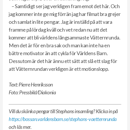
– Samtidigt ser jag verkligen fram emot det här. Och
jag kommer inte ge mig förrän jag har filmat bra grejer
och samlat in lite pengar. Jag är inställd på att vara
framme på lördag kväll och vet redan nu att det
kommer att bli världens långsammaste Vätternrunda.
Men det är för en bra sak och man kan inte ha en
bättre motivator än att cykla för Världens Barn.
Dessutom är det här ännu ett sätt att slå ett slag för
att Vätternrundan verkligen är ett motionslopp.
Text: Pierre Henriksson
Foto: Pressbild/Diakonia
Vill du skänka pengar till Stephans insamling? Klicka in på
https://bossan.varldensbarn.se/stephans-vaetternrunda
och läs mer.