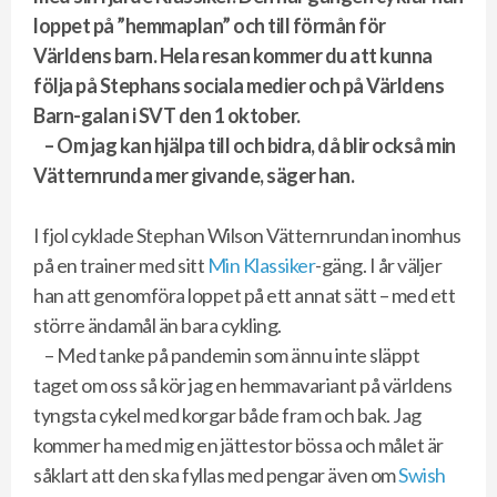
loppet på ”hemmaplan” och till förmån för
Världens barn. Hela resan kommer du att kunna
följa på Stephans sociala medier och på Världens
Barn-galan i SVT den 1 oktober.
– Om jag kan hjälpa till och bidra, då blir också min
Vätternrunda mer givande, säger han.
I fjol cyklade Stephan Wilson Vätternrundan inomhus
på en trainer med sitt
Min Klassiker
-gäng. I år väljer
han att genomföra loppet på ett annat sätt – med ett
större ändamål än bara cykling.
– Med tanke på pandemin som ännu inte släppt
taget om oss så kör jag en hemmavariant på världens
tyngsta cykel med korgar både fram och bak. Jag
kommer ha med mig en jättestor bössa och målet är
såklart att den ska fyllas med pengar även om
Swish