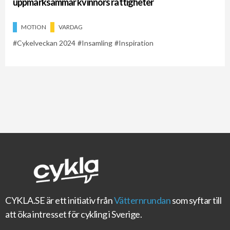
uppmärksammar kvinnors rättigheter
MOTION
VARDAG
Cykelveckan 2024
Insamling
Inspiration
CYKLA.SE
är ett initiativ från
Vätternrundan
som syftar till
att öka intresset för cykling i Sverige.