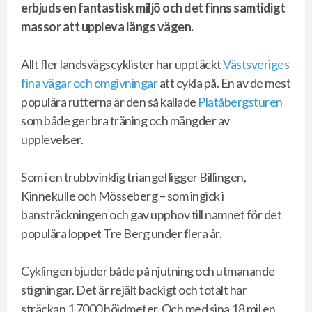
erbjuds en fantastisk miljö och det finns samtidigt
massor att uppleva längs vägen.
Allt fler landsvägscyklister har upptäckt
Västsveriges
fina vägar och omgivningar
att cykla på. En av de mest
populära rutterna är den så kallade
Platåbergsturen
som både ger bra träning och mängder av
upplevelser.
Som i en trubbvinklig triangel ligger Billingen,
Kinnekulle och Mösseberg – som ingick i
bansträckningen och gav upphov till namnet för det
populära loppet Tre Berg under flera år.
Cyklingen bjuder både på njutning och utmanande
stigningar. Det är rejält backigt och totalt har
sträckan 1 7000 höjdmeter. Och med sina 18 mil en