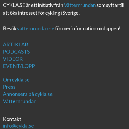
CYKLA.SE
är ett initiativ från
Vätternrundan
som syftar till
att öka intresset för cykling i Sverige.
Besök
vatternrundan.se
för mer information om loppen!
ARTIKLAR
PODCASTS
VIDEOR
EVENT/LOPP
Om cykla.se
Press
Annonsera på cykla.se
Vätternrundan
Kontakt
info@cykla.se