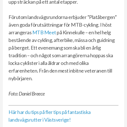
upp sträckan på ett antal etapper.
Förutom landsvägsrundorna erbjuder ”Platåbergen”
även goda förutsättningar för MTB-cykling. I höst
arrangeras
MTB Meet
på Kinnekulle – en hel helg
bestående av cykling, afterbike, mässa och guidning
på berget. Ett evenemang som ska bli en årlig
tradition – och något som arrangörerna hoppas ska
locka cyklister i alla åldrar och med olika
erfarenheten. Från den mest inbitne veteranen till
nybörjaren.
Foto: Daniel Breece
Här har du tips på fler tips på fantastiska
landsvägsrutter i Västsverige!