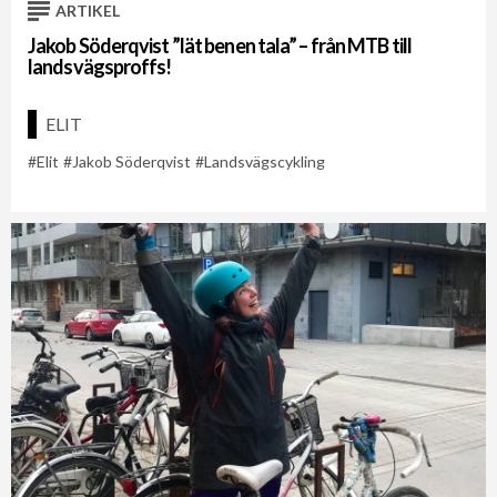
ARTIKEL
Jakob Söderqvist ”lät benen tala” – från MTB till
landsvägsproffs!
ELIT
Elit
Jakob Söderqvist
Landsvägscykling