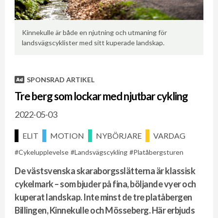
Un
Kinnekulle är både en njutning och utmaning för
tr
landsvägscyklister med sitt kuperade landskap.
SPONSRAD ARTIKEL
Tre berg som lockar med njutbar cykling
2022-05-03
ELIT
MOTION
NYBÖRJARE
VARDAG
Cykelupplevelse
Landsvägscykling
Platåbergsturen
De västsvenska skaraborgsslätterna
är klassisk
cykelmark – som bjuder på fina, böljande vyer och
kuperat landskap. Inte minst de tre platåbergen
Billingen, Kinnekulle och Mösseberg. Här erbjuds