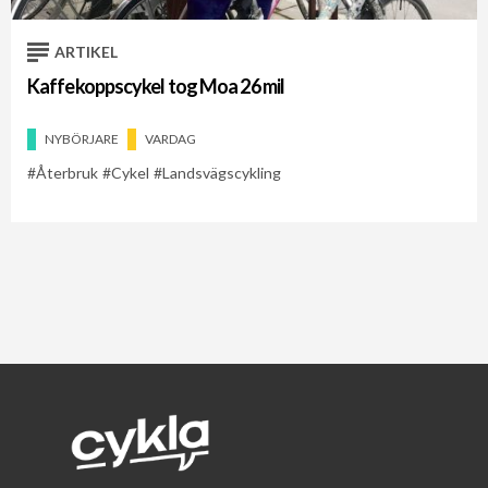
ARTIKEL
Kaffekoppscykel tog Moa 26 mil
NYBÖRJARE
VARDAG
Återbruk
Cykel
Landsvägscykling