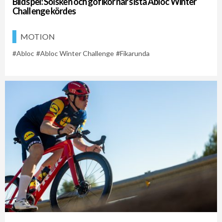
Bildspel: Solsken och gofikor när sista Abloc Winter
Challenge kördes
MOTION
Abloc
Abloc Winter Challenge
Fikarunda