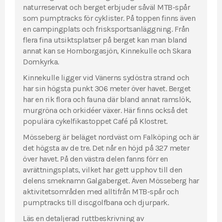
naturreservat och berget erbjuder såväl MTB-spår
som pumptracks för cyklister. På toppen finns även
en campingplats och frisksportsanläggning. Från
flera fina utsiktsplatser på berget kan man bland
annat kan se Hornborgasjön, Kinnekulle och Skara
Domkyrka.
Kinnekulle ligger vid Vänerns sydöstra strand och
har sin högsta punkt 306 meter över havet. Berget
har en rik flora och fauna där bland annat ramslök,
murgröna och orkidéer växer. Här finns också det
populära cykelfikastoppet Café på Klostret.
Mösseberg är beläget nordväst om Falköping och är
det högsta av de tre. Det når en höjd på 327 meter
över havet. På den västra delen fanns förr en
avrättningsplats, vilket har gett upphov till den
delens smeknamn Galgaberget. Även Mösseberg har
aktivitetsområden med alltifrån MTB-spår och
pumptracks till discgolfbana och djurpark.
Läs en detaljerad ruttbeskrivning av