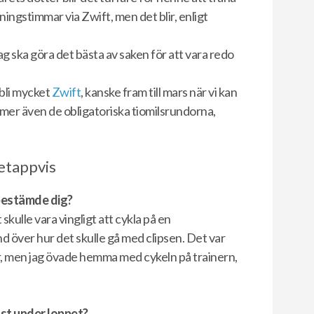
räningstimmar via Zwift, men det blir, enligt
ag ska göra det bästa av saken för att vara redo
bli mycket
Zwift
, kanske fram till mars när vi kan
mer även de obligatoriska tiomilsrundorna,
etappvis
 bestämde dig?
skulle vara vingligt att cykla på en
nd över hur det skulle gå med clipsen. Det var
r, men jag övade hemma med cykeln på trainern,
ast under loppet?