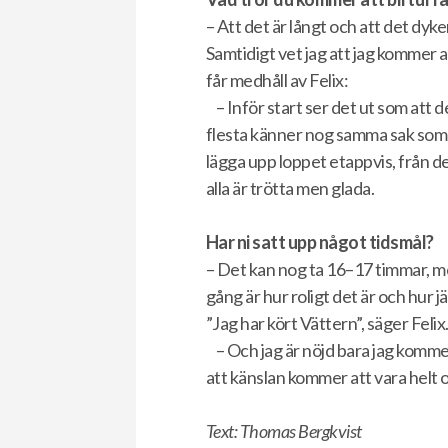
– Att det är långt och att det dyk
Samtidigt vet jag att jag kommer 
får medhåll av Felix:
– Inför start ser det ut som att 
flesta känner nog samma sak som vi 
lägga upp loppet etappvis, från de
alla är trötta men glada.
Har ni satt upp något tidsmål?
– Det kan nog ta 16–17 timmar, m
gång är hur roligt det är och hur j
”Jag har kört Vättern”, säger Felix
– Och jag är nöjd bara jag kommer
att känslan kommer att vara helt ot
Text: Thomas Bergkvist