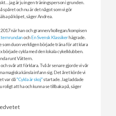
iskt… jag är ju ingen träningsperson i grunden.
å spåret och nu är det något som vi gör
älsa på köpet, säger Andrea.
de 2017 när han och grannen/kollegan/kompisen
tternrundan
och
En Svensk Klassiker
hägrade.
e som duon verkligen började träna för att klara
x började cykla med den lokala cykelklubben.
unda runt Vättern.
ch svår att förklara. Två år senare gjorde vi vår
 magiska känsla infann sig. Det året körde vi
et var då
”Cykla är skoj”
startade. Jag laddade
 roligt att ha och kunna se tillbaka på, säger
edvetet