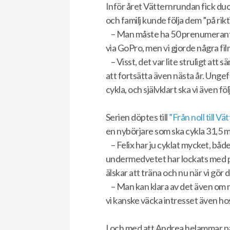
Inför året Vätternrundan fick duon
och familj kunde följa dem ”på rikti
– Man måste ha 50 prenumeranter 
via GoPro, men vi gjorde några film
– Visst, det var lite struligt att
att fortsätta även nästa år. Ungef
cykla, och självklart ska vi även fö
Serien döptes till
”Från noll till Vä
en nybörjare som ska cykla 31,5 mi
– Felix har ju cyklat mycket, bå
undermedvetet har lockats med på
älskar att träna och nu när vi gör 
– Man kan klara av det även om 
vi kanske väcka intresset även hos
I och med att Andrea helammar par