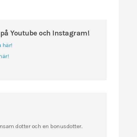
x på Youtube och Instagram!
u här!
här!
nsam dotter och en bonusdotter.