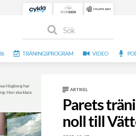
Sök
26
TRÄNINGSPROGRAM
VIDEO
PO
drea Högberg har
ARTIKEL
ng. Hon ska klara
Parets trän
noll till Vät