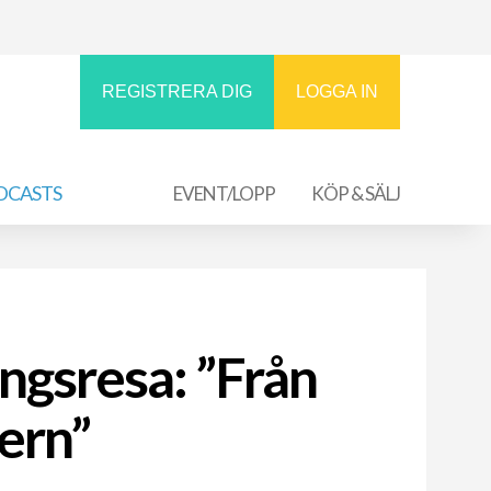
REGISTRERA DIG
LOGGA IN
DCASTS
EVENT/LOPP
KÖP & SÄLJ
ingsresa: ”Från
tern”