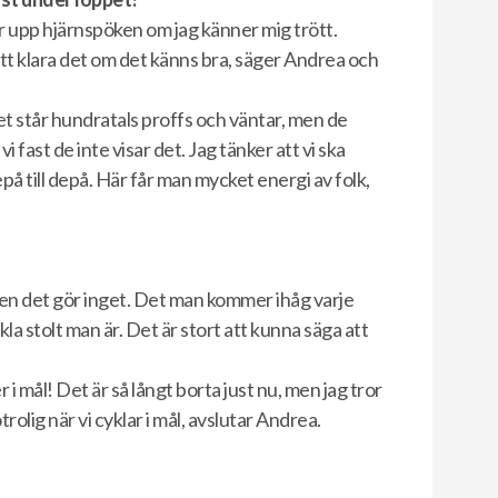
er upp hjärnspöken om jag känner mig trött.
att klara det om det känns bra, säger Andrea och
det står hundratals proffs och väntar, men de
fast de inte visar det. Jag tänker att vi ska
på till depå. Här får man mycket energi av folk,
en det gör inget. Det man kommer ihåg varje
äkla stolt man är. Det är stort att kunna säga att
.
 i mål! Det är så långt borta just nu, men jag tror
rolig när vi cyklar i mål, avslutar Andrea.