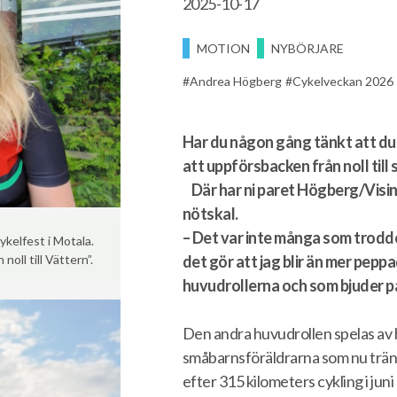
2025-10-17
MOTION
NYBÖRJARE
Andrea Högberg
Cykelveckan 2026
Har du någon gång tänkt att du
att uppförsbacken från noll till 
Där har ni paret Högberg/Visings
nötskal.
– Det var inte många som trodde 
kelfest i Motala.
det gör att jag blir än mer pep
oll till Vättern”.
huvudrollerna och som bjuder på 
Den andra huvudrollen spelas av 
småbarnsföräldrarna som nu tränar
efter 315 kilometers cykling i juni 