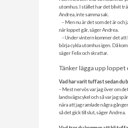
utomhus. I stället har det blivit t
Andrea, inte samma sak.
– Men nu är det som det är och j
när loppet går, säger Andrea.
– Under vintern kommer det att 
börja cykla utomhus igen. Då kom
säger Felix och skrattar.
Tänker lägga upp loppet 
Vad har varit tuffast sedan du
– Mest nervös var jag över om det 
landsvägscykel och så var jag spä
nära att jag ramlade några gånge
så det gick till slut, säger Andrea.
Vad tror du kommer att bli tuff