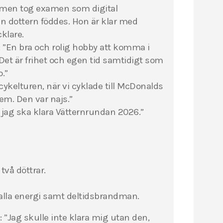
 men tog examen som digital
n dottern föddes. Hon är klar med
klare.
: ”En bra och rolig hobby att komma i
t är frihet och egen tid samtidigt som
.”
cykelturen, när vi cyklade till McDonalds
em. Den var najs.”
 jag ska klara Vätternrundan 2026.”
vå döttrar.
valla energi samt deltidsbrandman.
g
: ”Jag skulle inte klara mig utan den,