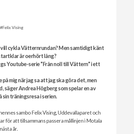
Felix Vising
 vill cykla Vätternrundan? Men samtidigt känt
startklar är oerhört lång?
 Youtube-serie ”Från noll till Vättern” i ett
på mig när jag sa att jag ska göra det, men
pad, säger Andrea Högberg som spelar en av
sin träningsresa i serien.
hennes sambo Felix Vising, Uddevallaparet och
 för att tillsammans passera mållinjen i Motala
nästa år.