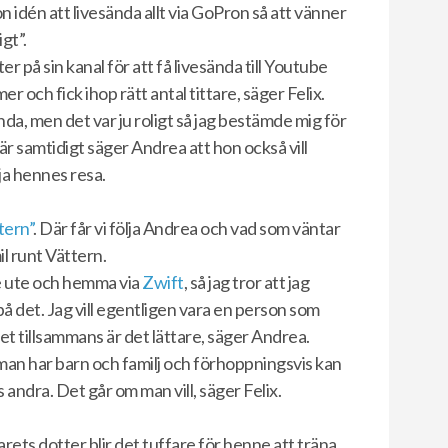
 idén att livesända allt via GoPron så att vänner
gt”.
på sin kanal för att få livesända till Youtube
er och fick ihop rätt antal tittare, säger Felix.
 sända, men det var ju roligt så jag bestämde mig för
är samtidigt säger Andrea att hon också vill
lja hennes resa.
ttern”
. Där får vi följa Andrea och vad som väntar
l runt Vättern.
de ute och hemma via
Zwift
, så jag tror att jag
 det. Jag vill egentligen vara en person som
det tillsammans är det lättare, säger Andrea.
man har barn och familj och förhoppningsvis kan
 andra. Det går om man vill, säger Felix.
ets dotter blir det tuffare för henne att träna