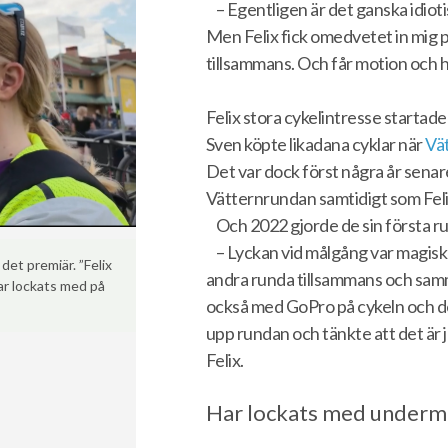
– Egentligen är det ganska idiot
Men Felix fick omedvetet in mig p
tillsammans. Och får motion och h
Felix stora cykelintresse starta
Sven köpte likadana cyklar när
Vä
Det var dock först några år senar
Vätternrundan samtidigt som Feli
Och 2022 gjorde de sin första r
– Lyckan vid målgång var magisk o
 det premiär. ”Felix
andra runda tillsammans och samma
har lockats med på
också med GoPro på cykeln och d
upp rundan och tänkte att det är ju
Felix.
Har lockats med underm