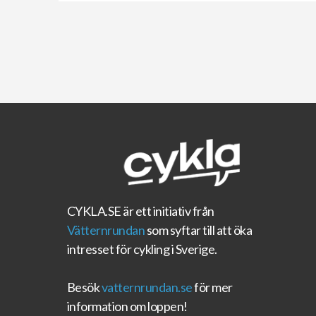
CYKLA.SE
är ett initiativ från
Vätternrundan
som syftar till att öka
intresset för cykling i Sverige.
Besök
vatternrundan.se
för mer
information om loppen!