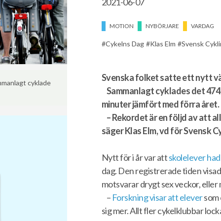
2021-06-07
MOTION
NYBÖRJARE
VARDAG
Cykelns Dag
Klas Elm
Svensk Cykl
Svenska folket satte ett nytt v
mmanlagt cyklade
Sammanlagt cyklades det 474 0
minuter jämfört med förra året.
– Rekordet är en följd av att all
säger Klas Elm, vd för Svensk Cy
Nytt för i år var att
skolelever had
dag. Den registrerade tiden visad
motsvarar drygt sex veckor, eller
–
Forskning visar att elever
som c
sig mer. Allt fler cykelklubbar lock