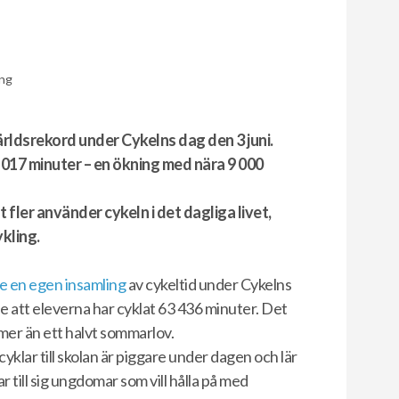
ing
ärldsrekord under Cykelns dag den 3 juni.
17 minuter – en ökning med nära 9 000
t fler använder cykeln i det dagliga livet
,
kling.
e en egen insamling
av cykeltid under Cykelns
e att eleverna har cyklat 63 436 minuter. Det
 mer än ett halvt sommarlov.
yklar till skolan är piggare under dagen och lär
ar till sig ungdomar som vill hålla på med