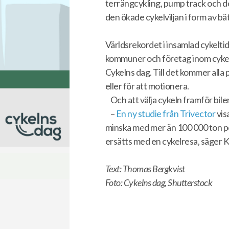
terrängcykling, pump track och do
den ökade cykelviljan i form av bät
Världsrekordet i insamlad cykeltid
kommuner och företag inom cykel
Cykelns dag. Till det kommer alla p
eller för att motionera.
Och att välja cykeln framför bile
–
En ny studie från Trivector
vis
minska med mer än 100 000 ton per
ersätts med en cykelresa, säger K
Text: Thomas Bergkvist
Foto: Cykelns dag, Shutterstock