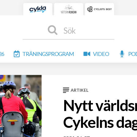
Sök
26
TRÄNINGSPROGRAM
VIDEO
PO
ARTIKEL
Nytt världs
Cykelns da