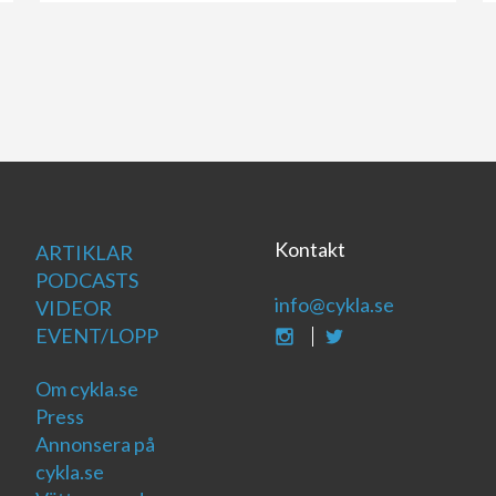
Kontakt
ARTIKLAR
PODCASTS
info@cykla.se
VIDEOR
EVENT/LOPP
Om cykla.se
Press
Annonsera på
cykla.se