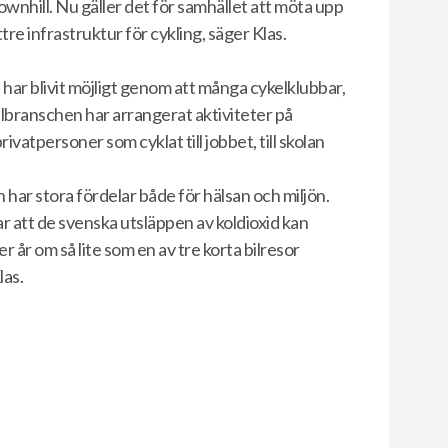
wnhill. Nu gäller det för samhället att möta upp
tre infrastruktur för cykling, säger Klas.
 har blivit möjligt genom att många cykelklubbar,
branschen har arrangerat aktiviteter på
rivatpersoner som cyklat till jobbet, till skolan
n har stora fördelar både för hälsan och miljön.
ar att de svenska utsläppen av koldioxid kan
 år om så lite som en av tre korta bilresor
las.