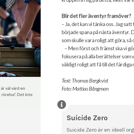
Blir det fler äventyr framöver?
– Ja, det kan vi tänka oss. Jag sat
började spana på nästa äventyr. De
som skulle vara roligt att göra, så 
– Men först och främst ska vi gö
fokusera på alla berättelser som v
väldigt roligt att få till det färdiga
Text: Thomas Bergkvist
Foto: Mattias Bångman
är väl värd en
rörelse”. Det inte
Suicide Zero
Suicide Zero är en ideell or