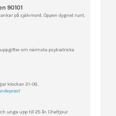
en 90101
 tankar på självmord. Öppen dygnet runt.
uppgifter om närmsta psykiatriska
gar klockan 21–06.
andeprast
s
ch unga upp till 25 år. Chattjour