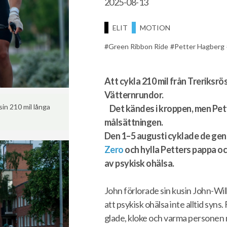
2025-08-13
ELIT
MOTION
Green Ribbon Ride
Petter Hagberg
Att cykla 210 mil från Treriksrös
Vätternrundor.
in 210 mil långa
Det kändes i kroppen, men Pette
målsättningen.
Den 1–5 augusti cyklade de geno
Zero
och hylla Petters pappa oc
av psykisk ohälsa.
John förlorade sin kusin John-Wil
att psykisk ohälsa inte alltid syns.
glade, kloke och varma personen m