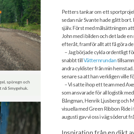
Petters tankar om ett sportprojek
sedan när Svante hade gått bort. I
själv. Först med målsättningen at
John med i bilden och det lade en 
efteråt, framför allt att få göra d
– Jag började cykla ordentligt f
snabbt till
Vätternrundan
tillsam
andra cyklister från min hemstad. 
senare sa att han verkligen ville f
gel, spöregn och
– Vi satte ihop ett team med Ax
tt nå Smygehuk.
som ansvarade för all logistik med
Bångman, Henrik Ljusberg och Max F
visuella med Green Ribbon Ride i 
augusti gav vi oss i väg söderut fr
Inspiration från en dikt 