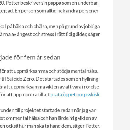
0. Petter beskriver sin pappa som en underbar,
teglad. En person som alltid fick andra personer
koll på hälsa och ohälsa, men på grund av jobbiga
nna av ångest och stress i rätt tidig ålder, säger
rjade för fem år sedan
v för att uppmärksamma och stödja mental hälsa.
till Suicide Zero. Det startades som en hyllning
ör att uppmärksamma vikten av att vara i rörelse
för att uppmuntra till att
prata öppet om psykisk
unden till projektet startade redan när jag var
et om mental hälsa och han lärde mig vikten av
men också hur man ska ta hand dem, säger Petter.