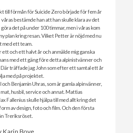
t till förmån för Suicide Zero började för fem år
 våras bestämde han att han skulle klara av det
t göra det på under 100 timmar, men i våras kom
ny plan kring resan. Vilket Petter är nöjd med nu
et med ett team.
ör ett och ett halvt år och anmälde mig ganska
mans med ett gäng före detta alpinistvänner och
Där träffade jag John som efter ett samtal ett år
ölja med på projektet.
el och Benjamin Uhras, som är gamla alpinvänner,
 mat, husbil, service och annat. Mattias
allenius skulle hjälpa till med allt kring det
form av design, foto och film. Och den första
ån Treriksröset.
av Karin Boye