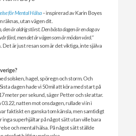
else för Mental Hälsa
–
inspirerad av Karin Boyes
m räknas, utan vägen dit.
 den är aldrig störst. Den bästa dagen är en dag av
i vår färd, men det är vägen som är mödan värd.”
et är just resan som är det viktiga, inte själva
verige?
med solsken, hagel, spöregn och storm. Och
Sista dagen hade vi 50 mil att köra med start på
7 meter per sekund, säger Petter och skrattar.
 03.22, natten mot onsdagen, rullade vi in i
r faktiskt en ganska tom känsla, men samtidigt
är inga superhjältar på något sätt utan ville bara
else och mental hälsa. På något sätt ställde
en otroligt häftig upplevelse.