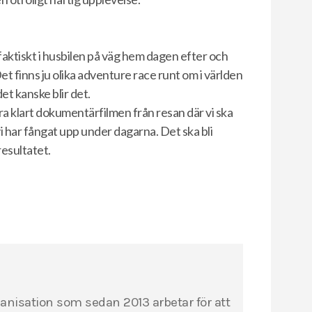
t faktiskt i husbilen på väg hem dagen efter och
t finns ju olika adventure race runt om i världen
det kanske blir det.
ra klart dokumentärfilmen från resan där vi ska
i har fångat upp under dagarna. Det ska bli
 resultatet.
ganisation som sedan 2013 arbetar för att