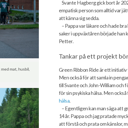
Svante Hagberg gick bort år 202
empatisk person som alltid var jät
att känna sig sedda.
– Pappa var läkare och hade bra 
saker i uppväxtåren började han kä
Petter.
Tankar på ett projekt bö
Green Ribbon Ride är ett initiati
 med mat, husbil,
Men också för att samla in pengar 
till Svante och John-William och f
för sin psykiska hälsa. Men också 
hälsa
.
– Egentligen kan man säga att gr
14 år. Pappa och jag pratade myck
att förstå och prata om känslor, 