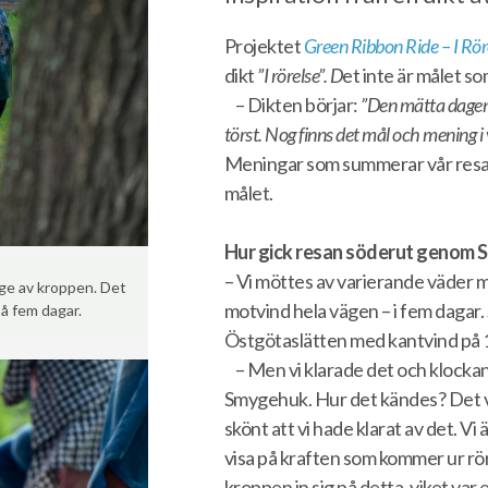
Projektet
Green Ribbon Ride – I Rör
dikt
”I rörelse”. D
et inte är målet so
– Dikten börjar:
”Den mätta dagen,
törst. Nog finns det mål och mening 
Meningar som summerar vår resa. D
målet.
Hur gick resan söderut genom S
– Vi möttes av varierande väder 
age av kroppen. Det
motvind hela vägen – i fem dagar. 
på fem dagar.
Östgötaslätten med kantvind på 1
– Men vi klarade det och klockan
Smygehuk. Hur det kändes? Det va
skönt att vi hade klarat av det. Vi 
visa på kraften som kommer ur rör
kroppen in sig på detta, viket var 