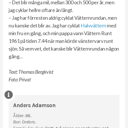
– Det blir många mil, mellan 300 och 500 per år, men
jag cyklar hellre oftare än långt.
– Jag har förresten aldrig cyklat Vätternrundan, men
nu kanske det blir av. Jag har cyklat
Halvvättern
med
min fru en gång, och min pappa vann Vättern Runt
1961 på tiden 7.44 när man körde vänstervarv runt
sjön. Så vem vet, det kanske blir Vätternrundan någon
gång…
Text: Thomas Bergkvist
Foto: Privat
Anders Adamson
Ålder: 68.
Bor: Örebro.