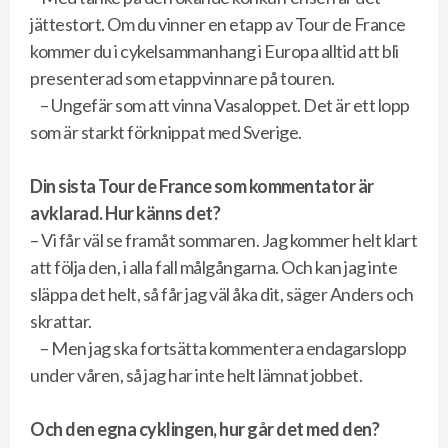
jättestort. Om du vinner en etapp av Tour de France
kommer du i cykelsammanhang i Europa alltid att bli
presenterad som etappvinnare på touren.
– Ungefär som att vinna Vasaloppet. Det är ett lopp
som är starkt förknippat med Sverige.
Din sista Tour de France som kommentator är
avklarad. Hur känns det?
– Vi får väl se framåt sommaren. Jag kommer helt klart
att följa den, i alla fall målgångarna. Och kan jag inte
släppa det helt, så får jag väl åka dit, säger Anders och
skrattar.
– Men jag ska fortsätta kommentera endagarslopp
under våren, så jag har inte helt lämnat jobbet.
Och den egna cyklingen, hur går det med den?