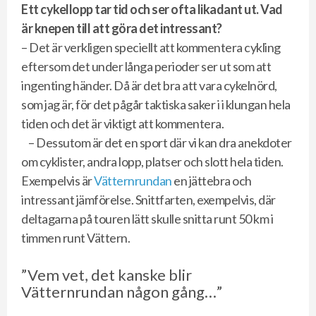
Ett cykellopp tar tid och ser ofta likadant ut. Vad
är knepen till att göra det intressant?
– Det är verkligen speciellt att kommentera cykling
eftersom det under långa perioder ser ut som att
ingenting händer. Då är det bra att vara cykelnörd,
som jag är, för det pågår taktiska saker i i klungan hela
tiden och det är viktigt att kommentera.
– Dessutom är det en sport där vi kan dra anekdoter
om cyklister, andra lopp, platser och slott hela tiden.
Exempelvis är
Vätternrundan
en jättebra och
intressant jämförelse. Snittfarten, exempelvis, där
deltagarna på touren lätt skulle snitta runt 50 km i
timmen runt Vättern.
”Vem vet, det kanske blir
Vätternrundan någon gång…”