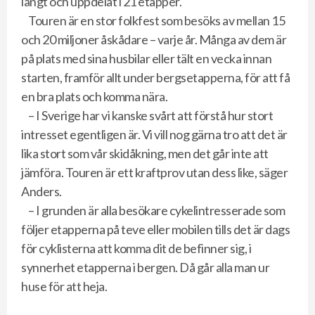
långt och uppdelat i 21 etapper.
Touren är en stor folkfest som besöks av mellan 15
och 20 miljoner åskådare – varje år. Många av dem är
på plats med sina husbilar eller tält en vecka innan
starten, framför allt under bergsetapperna, för att få
en bra plats och komma nära.
– I Sverige har vi kanske svårt att förstå hur stort
intresset egentligen är. Vi vill nog gärna tro att det är
lika stort som vår skidåkning, men det går inte att
jämföra. Touren är ett kraftprov utan dess like, säger
Anders.
– I grunden är alla besökare cykelintresserade som
följer etapperna på teve eller mobilen tills det är dags
för cyklisterna att komma dit de befinner sig, i
synnerhet etapperna i bergen. Då går alla man ur
huse för att heja.