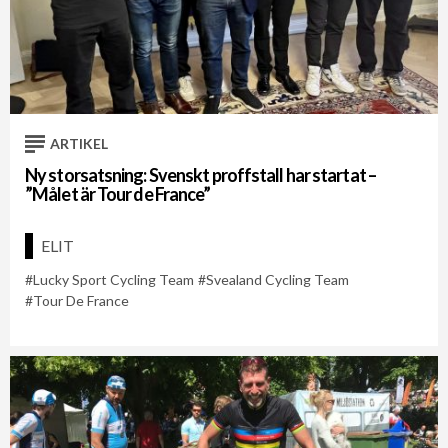
ARTIKEL
Ny storsatsning: Svenskt proffstall har startat –
”Målet är Tour de France”
ELIT
Lucky Sport Cycling Team
Svealand Cycling Team
Tour De France