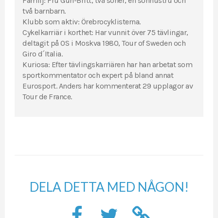
Familj: Fru Gun-Britt, två söner, en sonhustru och
två barnbarn.
Klubb som aktiv: Örebrocyklisterna.
Cykelkarriär i korthet: Har vunnit över 75 tävlingar,
deltagit på OS i Moskva 1980, Tour of Sweden och
Giro d´Italia.
Kuriosa: Efter tävlingskarriären har han arbetat som
sportkommentator och expert på bland annat
Eurosport. Anders har kommenterat 29 upplagor av
Tour de France.
DELA DETTA MED NÅGON!