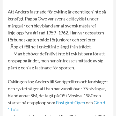
Att Anders fastnade för cykling är egentligen inte så
konstigt. Pappa Owe var svensk elitcyklist under
många år och blev bland annat svensk mästare i
linjelopp fyra år i rad 1959–1962. Han var dessutom
förbundskapten både för juniorer och seniorer.
Äpplet föll helt enkelt inte långt från trädet.
– Man behöver definitivt inte bli cyklist bara för att
ens pappa är det, men hans intresse smittade av sig
på mig och jag fastnade för sporten.
Cyklingen tog Anders till Sverigeeliten och landslaget
och ryktet säger att han har vunnit över 75 tävlingar,
bland annat SM, deltagit på OS i Moskva 1980 och
startat på etapplopp som
Postgirot Open
och
Giro d
´Italia
.