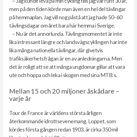
– Jag kunde leva på min cykling tills jag var runt 30 år,
men på den tiden körde man även en hel del tävlingar
på hemmaplan. Jag vill nog påstå att jag hade 50–60
tävlingsdagar om året bara här hemma i Sverige.
– Nu är det annorlunda. Tävlingsmomentet är inte
lika intressant längre och landsvägscyklingen har inte
lika många nationella tävlingar, där givetvis
trafiksäkerhetsfrågan är en av anledningarna. Men
det är roligt att se att många ungdomar gillar att vara
ute och hoppa och leka i skogen med sina MTB:s.
Mellan 15 och 20 miljoner åskådare –
varje år
Tour de France är världens största årligen
återkommande idrottsevenemang. Loppet, som
kördes första gången redan 1903, är cirka 350 mil