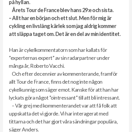
på hyllan.
Årets Tour de France blev hans 29:e och sista.
– Allt har en början och ett slut. Men för mig är
cykling en livslång kärlek som jag aldrig kommer
att släppa taget om. Det är en del av min identitet.
Han är cykelkommentatorn som har kallats för
”experternas expert” av sin radarpartner under
många år, Roberto Vacchi.
Och efter decennier av kommenterande, framför
allt Tour de France, finns det nog inte någon
cykelkunnig som säger emot. Kanske för att han har
lyckats göra något ”ointressant” till att bli intressant.
– Vår grej med kommenterandet var att få folk att
uppskatta det vi gjorde. Vi har interagerat med
tittarna och det har gjort våra sändningar populära,
säger Anders.