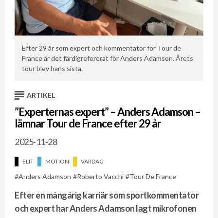
Efter 29 år som expert och kommentator för Tour de
Ko
tt
France är det färdigrefererat för Anders Adamson. Årets
An
tour blev hans sista.
de
ARTIKEL
”Experternas expert” – Anders Adamson –
lämnar Tour de France efter 29 år
2025-11-28
ELIT
MOTION
VARDAG
Anders Adamson
Roberto Vacchi
Tour De France
Efter en mångårig karriär som sportkommentator
och expert har Anders Adamson lagt mikrofonen