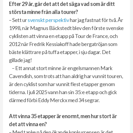
Efter 29 år, går det att det säga vad som är ditt
största minne från alla tourer?
– Sett ur
svenskt perspektiv
har jag fastnat för två. År
1998, när Magnus Bäckstedt blev den förste svenske
cyklisten att vinna en etapp på Tour de France, och
2012 när Fredrik Kessiakoff hade bergatröjan som
bäste klättrare på tuffa etapper, i sju dagar. Det
gillade jag!
– Ett annat stort minne är engelsmannen Mark
Cavendish, som trots att han aldrig har vunnit touren,
är den cyklist som har vunnit flest etapper genom
tiderna. I juli 2025 vann han sin 35:e etapp och gick
därmed förbi Eddy Merckx med 34 segrar.
Att vinna 35 etapper är enormt, men hur stort är
det att vinna en?
– Med tanke på den ökande konkurrensen är det