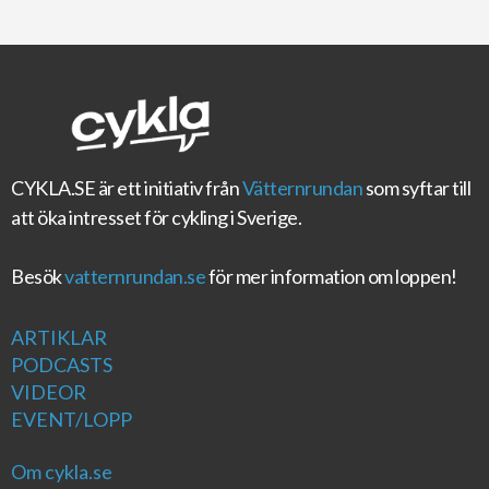
CYKLA.SE
är ett initiativ från
Vätternrundan
som syftar till
att öka intresset för cykling i Sverige.
Besök
vatternrundan.se
för mer information om loppen!
ARTIKLAR
PODCASTS
VIDEOR
EVENT/LOPP
Om cykla.se