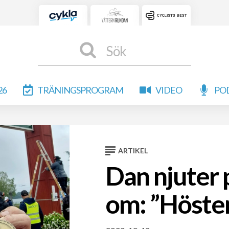
Sök
26
TRÄNINGSPROGRAM
VIDEO
PO
ARTIKEL
Dan njuter 
om: ”Hösten