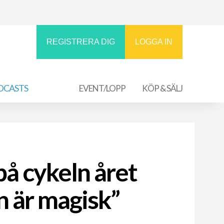
REGISTRERA DIG
LOGGA IN
DCASTS
EVENT/LOPP
KÖP & SÄLJ
på cykeln året
 är magisk”