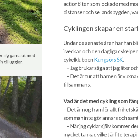
actionbiten som lockade med moun
distanser och se landsbygden, var 
Cyklingen skapar en star
Under de senaste åren har han bl
i veckan och den dagliga cykelpe
er sig gärna ut med
cykelklubben
Kungsörs SK
.
 till ugglor.
– Jag brukar säga att jag äter oc
– Det är tur att barnen är vuxna 
tillsammans.
Vad är det med cykling som fäng
– Det är nog framför allt frihets
som man inte gör annars och samt
– När jag cyklar själv kommer de
mycket tankar, vilket är lite tera