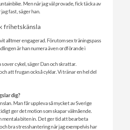
tainbike. Men när jag väl provade, fick täcka av
jag fast, säger han.
k frihetskänsla
ivit alltmer engagerad. Förutom sex träningspass
ndlingen är han numera även ordförande i
h sover cykel, säger Dan och skrattar.
och att frugan också cyklar. Vi tränar en hel del
slar dig?
känslan. Man får uppleva så mycket av Sverige
idigt ger det motion som skapar välmående.
n mentala biten in. Det ger tid att bearbeta
pi och bra stresshantering när jag exempelvis har