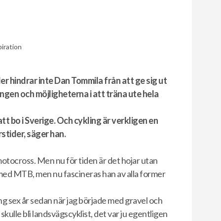
piration
r hindrar inte Dan Tommila från att ge sig ut
ningen och möjligheterna i att träna ute hela
t bo i Sverige. Och cykling är verkligen en
rstider, säger han.
otocross. Men nu för tiden är det hojar utan
med MTB, men nu fascineras han av alla former
ing sex år sedan när jag började med gravel och
 skulle bli landsvägscyklist, det var ju egentligen