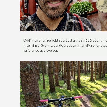
Cyklingen är en perfekt sport att ägna sig åt året om, 
Inte minst i Sverige, där de årstiderna har olika egensk
varierande upplevelser.