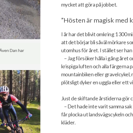
mycket att göra på jobbet.
”Hösten är magisk med kr
I år har det blivit omkring 1 300 m
att det börjar bli såväl mörkare so
utomhus för året. I stället ser ha
. Även Dan har
– Jag försöker hålla i gång åre
krispiga luften och alla färgerna 
mountainbiken eller gravelcykel, 
plötsligt dyker en uggla eller ett 
Just de skiftande årstiderna gör 
– Det hade inte varit samma sak u
får plocka ut landsvägscykeln o
kläder.