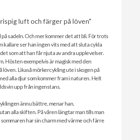
ispig luft och färger på löven”
il på sadeln. Och mer kommer det att bli. För trots
m kallare ser han ingen vits med att sluta cykla
n det som att han får njuta av andra upplevelser.
t om. Hösten exempelvis är magisk med den
på löven. Likaså mörkercykling ute i skogen på
med alla djur som kommer fram i naturen. Helt
vildsvin upp från ingenstans.
cyklingen ännu bättre, menar han.
tan alla skiften. På våren längtar man tills man
ch sommaren har sin charm med värme och färre