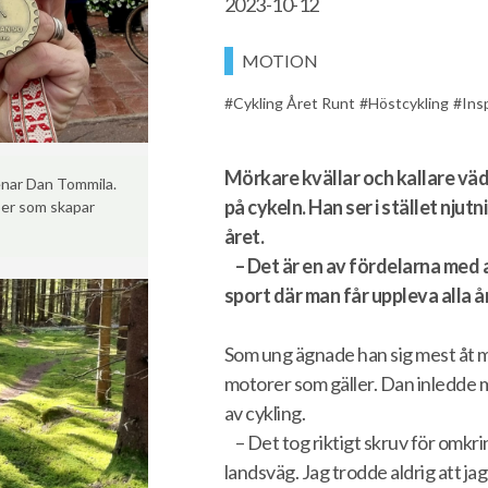
2023-10-12
MOTION
Cykling Året Runt
Höstcykling
Ins
Mörkare kvällar och kallare väde
menar Dan Tommila.
på cykeln. Han ser i stället njut
aper som skapar
året.
– Det är en av fördelarna med at
sport där man får uppleva alla å
Som ung ägnade han sig mest åt m
motorer som gäller. Dan inledde 
av cykling.
– Det tog riktigt skruv för omkr
landsväg. Jag trodde aldrig att jag