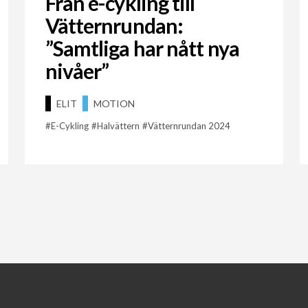
Från e-cykling till
Vätternrundan:
”Samtliga har nått nya
nivåer”
ELIT
MOTION
E-Cykling
Halvättern
Vätternrundan 2024