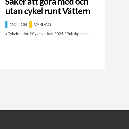
Saker att göra med och
utan cykel runt Vättern
MOTION
VARDAG
Cykelrundor
Cykelveckan 2024
Publikplatser