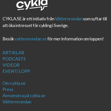
CYKLA.SE
är ett initiativ från
Vätternrundan
som syftar till
att öka intresset för cykling i Sverige.
Besök
vatternrundan.se
för mer information om loppen!
ARTIKLAR
PODCASTS
VIDEOR
EVENT/LOPP
Om cykla.se
Press
Annonsera på cykla.se
Vätternrundan