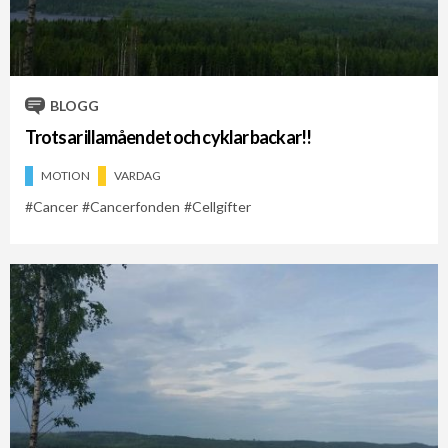
Cykelveckan 2021
Cykelveckan 2026
Vloggare
BLOGG
Trotsar illamåendet och cyklar backar!!
MOTION
VARDAG
Cancer
Cancerfonden
Cellgifter