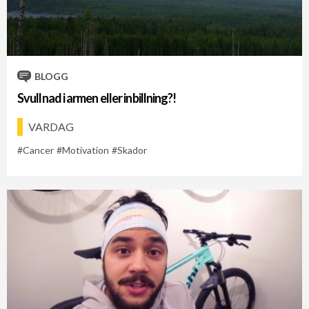
BLOGG
Svullnad i armen eller inbillning?!
VARDAG
Cancer
Motivation
Skador