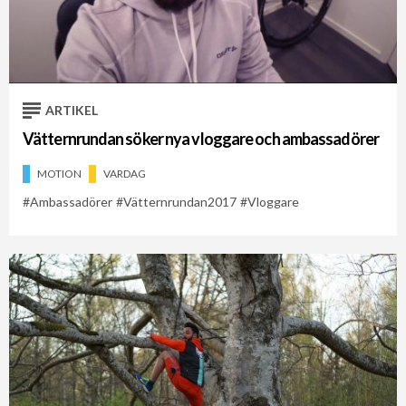
ARTIKEL
Vätternrundan söker nya vloggare och ambassadörer
MOTION
VARDAG
Ambassadörer
Vätternrundan2017
Vloggare