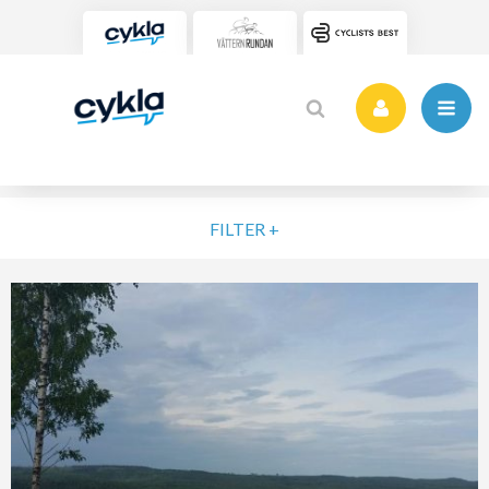
FILTER +
VÄLJ NIVÅ
ELIT
MOTION
NYBÖRJARE
VARDAG
POPULÄRA TAGGAR
SORTERA PÅ
Vätternrundan
Motionslopp
Cykling
Cykelveckan 2025
MTB
Träning
Vättern Bike Games
MTB-Lopp
RENSA FIL